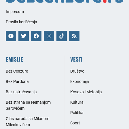
Impresum
Pravila korišćenja
EMISIJE
VESTI
Bez Cenzure
Društvo
Bez Pardona
Ekonomija
Bez ustručavanja
Kosovo i Metohija
Bez straha sa Nemanjom
Kultura
Šarovićem
Politika
Glas naroda sa Milanom
Sport
Milenkovićem