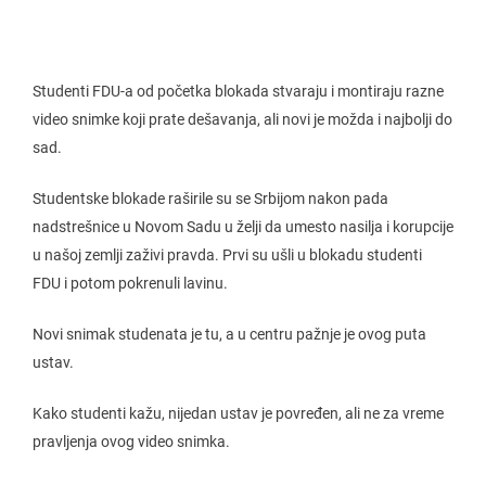
Studenti FDU-a od početka blokada stvaraju i montiraju razne
video snimke koji prate dešavanja, ali novi je možda i najbolji do
sad.
Studentske blokade raširile su se Srbijom nakon pada
nadstrešnice u Novom Sadu u želji da umesto nasilja i korupcije
u našoj zemlji zaživi pravda. Prvi su ušli u blokadu studenti
FDU i potom pokrenuli lavinu.
Novi snimak studenata je tu, a u centru pažnje je ovog puta
ustav.
Kako studenti kažu, nijedan ustav je povređen, ali ne za vreme
pravljenja ovog video snimka.