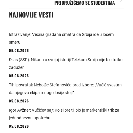
PRIDRUŽIĆEMO SE STUDENTIMA
NAJNOVIJE VESTI
Istraživanje: Većina građana smatra da Srbija ide u lošem
smeru
05.08.2026
Đilas (SSP): Nikada u svojoj istoriji Telekom Srbija nije bio toliko
zadužen
05.08.2026
Tihi povratak Nebojše Stefanovića pred izbore: „Vučić svestan
da njegova ekipa mnogo lošije stoji“
05.08.2026
Igor Avžner: Vučićev sajt Ko si bre ti, bio je markentiški trik za
jednodnevnu upotrebu
05.08.2026