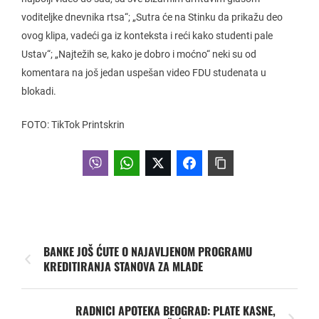
voditeljke dnevnika rtsa“; „Sutra će na Stinku da prikažu deo
ovog klipa, vadeći ga iz konteksta i reći kako studenti pale
Ustav“; „Najtežih se, kako je dobro i moćno“ neki su od
komentara na još jedan uspešan video FDU studenata u
blokadi.
FOTO: TikTok Printskrin
BANKE JOŠ ĆUTE O NAJAVLJENOM PROGRAMU
KREDITIRANJA STANOVA ZA MLADE
RADNICI APOTEKA BEOGRAD: PLATE KASNE,