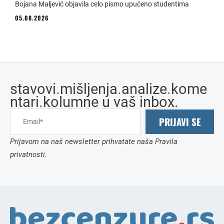
Bojana Maljević objavila celo pismo upućeno studentima
05.08.2026
stavovi
.
mišljenja
.
analize
.
kome
ntari
.
kolumne u vaš inbox.
PRIJAVI SE
Prijavom na naš newsletter prihvatate naša Pravila
privatnosti.