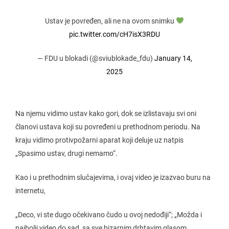
Ustav je povređen, ali ne na ovom snimku
pic.twitter.com/cH7isX3RDU
— FDU u blokadi (@sviublokade_fdu)
January 14,
2025
Na njemu vidimo ustav kako gori, dok se izlistavaju svi oni
članovi ustava koji su povređeni u prethodnom periodu. Na
kraju vidimo protivpožarni aparat koji deluje uz natpis
„Spasimo ustav, drugi nemamo“.
Kao i u prethodnim slučajevima, i ovaj video je izazvao buru na
internetu,
„Deco, vi ste dugo očekivano čudo u ovoj nedođiji“; „Možda i
najbolji video do sad, sa sve bizarnim drhtavim glasom