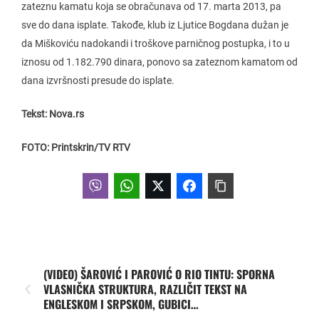
zateznu kamatu koja se obračunava od 17. marta 2013, pa
sve do dana isplate. Takođe, klub iz Ljutice Bogdana dužan je
da Miškoviću nadokandi i troškove parničnog postupka, i to u
iznosu od 1.182.790 dinara, ponovo sa zateznom kamatom od
dana izvršnosti presude do isplate.
Tekst: Nova.rs
FOTO: Printskrin/TV RTV
(VIDEO) ŠAROVIĆ I PAROVIĆ O RIO TINTU: SPORNA
VLASNIČKA STRUKTURA, RAZLIČIT TEKST NA
ENGLESKOM I SRPSKOM, GUBICI…