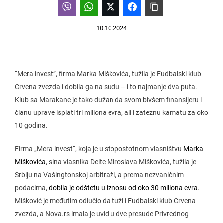
10.10.2024
“Mera invest”, firma Marka Miškovića, tužila je Fudbalski klub
Crvena zvezda i dobila ga na sudu – i to najmanje dva puta.
Klub sa Marakane je tako dužan da svom bivšem finansijeru i
članu uprave isplati tri miliona evra, ali i zateznu kamatu za oko
10 godina.
Firma „Mera invest“, koja je u stopostotnom vlasništvu
Marka
Miškovića
, sina vlasnika Delte Miroslava Miškovića, tužila je
Srbiju na Vašingtonskoj arbitraži, a prema nezvaničnim
podacima,
dobila je odštetu u iznosu od oko 30 miliona evra
.
Mišković je međutim odlučio da tuži i Fudbalski klub Crvena
zvezda, a Nova.rs imala je uvid u dve presude Privrednog