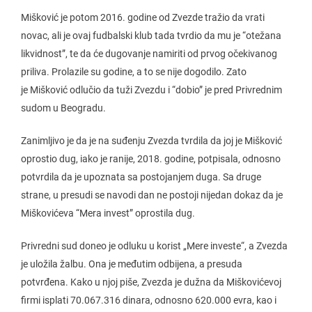
Mišković je potom 2016. godine od Zvezde tražio da vrati
novac, ali je ovaj fudbalski klub tada tvrdio da mu je “otežana
likvidnost”, te da će dugovanje namiriti od prvog očekivanog
priliva. Prolazile su godine, a to se nije dogodilo. Zato
je Mišković odlučio da tuži Zvezdu i “dobio” je pred Privrednim
sudom u Beogradu.
Zanimljivo je da je na suđenju Zvezda tvrdila da joj je Mišković
oprostio dug, iako je ranije, 2018. godine, potpisala, odnosno
potvrdila da je upoznata sa postojanjem duga. Sa druge
strane, u presudi se navodi dan ne postoji nijedan dokaz da je
Miškovićeva “Mera invest” oprostila dug.
Privredni sud doneo je odluku u korist „Mere investe“, a Zvezda
je uložila žalbu. Ona je međutim odbijena, a presuda
potvrđena. Kako u njoj piše, Zvezda je dužna da Miškovićevoj
firmi isplati 70.067.316 dinara, odnosno 620.000 evra, kao i