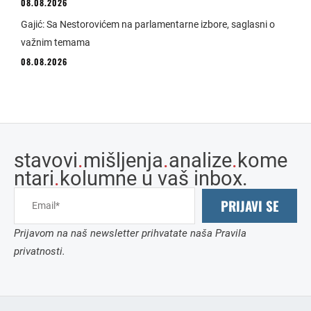
08.08.2026
Gajić: Sa Nestorovićem na parlamentarne izbore, saglasni o
važnim temama
08.08.2026
stavovi
.
mišljenja
.
analize
.
kome
ntari
.
kolumne u vaš inbox.
PRIJAVI SE
Prijavom na naš newsletter prihvatate naša Pravila
privatnosti.