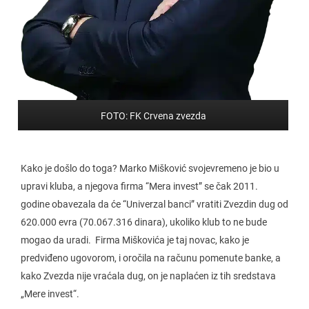
FOTO: FK Crvena zvezda
Kako je došlo do toga? Marko Mišković svojevremeno je bio u
upravi kluba, a njegova firma “Mera invest” se čak 2011.
godine obavezala da će “Univerzal banci” vratiti Zvezdin dug od
620.000 evra (70.067.316 dinara), ukoliko klub to ne bude
mogao da uradi. Firma Miškovića je taj novac, kako je
predviđeno ugovorom, i oročila na računu pomenute banke, a
kako Zvezda nije vraćala dug, on je naplaćen iz tih sredstava
„Mere invest“.