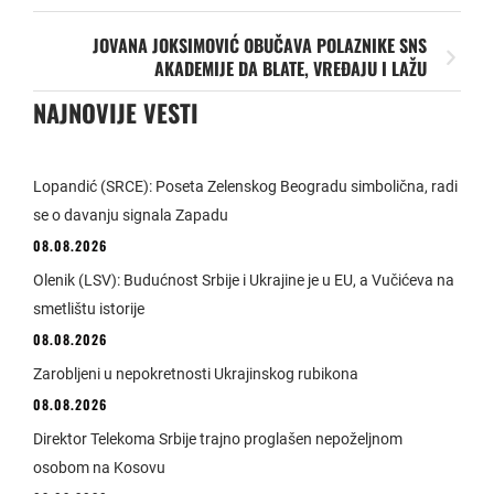
JOVANA JOKSIMOVIĆ OBUČAVA POLAZNIKE SNS
AKADEMIJE DA BLATE, VREĐAJU I LAŽU
NAJNOVIJE VESTI
Lopandić (SRCE): Poseta Zelenskog Beogradu simbolična, radi
se o davanju signala Zapadu
08.08.2026
Olenik (LSV): Budućnost Srbije i Ukrajine je u EU, a Vučićeva na
smetlištu istorije
08.08.2026
Zarobljeni u nepokretnosti Ukrajinskog rubikona
08.08.2026
Direktor Telekoma Srbije trajno proglašen nepoželjnom
osobom na Kosovu