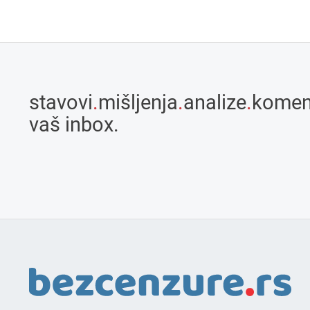
stavovi
.
mišljenja
.
analize
.
komen
vaš inbox.