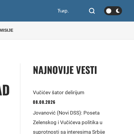
Ћир.
MISIJE
NAJNOVIJE VESTI
AD
Vučićev šator delirijum
08.08.2026
Jovanović (Novi DSS): Poseta
Zelenskog i Vučićeva politika u
suprotnosti sa interesima Srbije