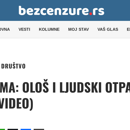
OVNA
VESTI
KOLUMNE
MOJ STAV
VAŠ GLAS
E
DRUŠTVO
MA: OLOŠ I LJUDSKI OTP
VIDEO)