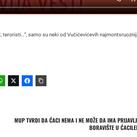
, teroristi…“, samo su neki od Vučićevićevih najmontsruoznij
MUP TVRDI DA ĆACI NEMA I NE MOŽE DA IMA PRIJAVL
BORAVIŠTE U ĆACIL