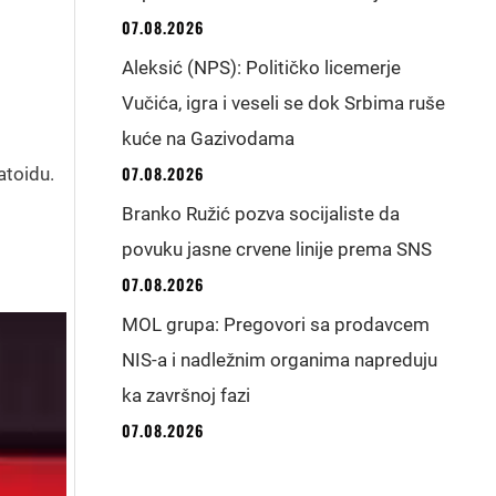
07.08.2026
Aleksić (NPS): Političko licemerje
Vučića, igra i veseli se dok Srbima ruše
kuće na Gazivodama
07.08.2026
atoidu.
Branko Ružić pozva socijaliste da
povuku jasne crvene linije prema SNS
07.08.2026
MOL grupa: Pregovori sa prodavcem
NIS-a i nadležnim organima napreduju
ka završnoj fazi
07.08.2026