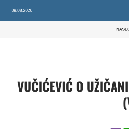
08.08.2026
NASL
VUČIĆEVIĆ O UŽIČANI
(