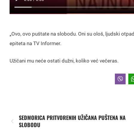
„Ovo, ovo puštate na slobodu. Oni su ološ, ljudski otpad
epiteta na TV Informer.
Užičani mu neće ostati dužni, koliko već večeras.
SEDMORICA PRITVORENIH UŽIČANA PUŠTENA NA
SLOBODU