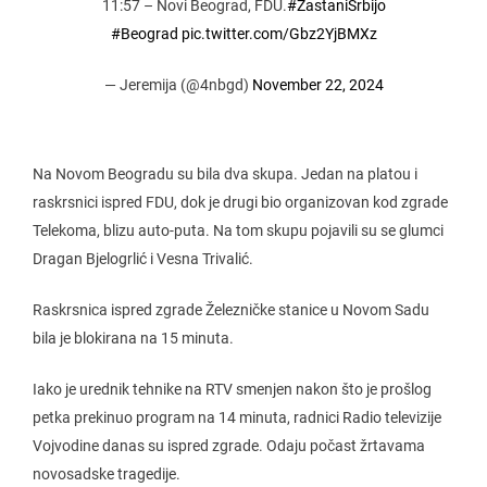
11:57 – Novi Beograd, FDU.
#ZastaniSrbijo
#Beograd
pic.twitter.com/Gbz2YjBMXz
— Jeremija (@4nbgd)
November 22, 2024
Na Novom Beogradu su bila dva skupa. Jedan na platou i
raskrsnici ispred FDU, dok je drugi bio organizovan kod zgrade
Telekoma, blizu auto-puta. Na tom skupu pojavili su se glumci
Dragan Bjelogrlić i Vesna Trivalić.
Raskrsnica ispred zgrade Železničke stanice u Novom Sadu
bila je blokirana na 15 minuta.
Iako je urednik tehnike na RTV smenjen nakon što je prošlog
petka prekinuo program na 14 minuta, radnici Radio televizije
Vojvodine danas su ispred zgrade. Odaju počast žrtavama
novosadske tragedije.