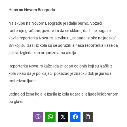
Haos na Novom Beogradu
Na skupu na Novom Beogradu je i dalje burno. Vozači
rasteruju građane, govore im da se sklone, da ih ne pogaze
kavlja reporterka Nova.rs. Uzvikuju „Uaaaaa, stoko neljudska“.
Svi koji su izašli iz kola su se udružili, a naša reporterka kaže da
joj sve izgleda kao organizovana akcija.
Reporterka Nova.rs kaže i da je jedan od onih koji su izašli iz
kola vikao da je policajac i pokazao je značku dok je gurao i
rasterivao ljude.
Jedna od žena koja je izašla iz kola udarala je ljude kišobranom
po glavi.