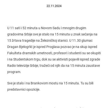
22.11.2024
U 11 sati i 52 minuta u Novom Sadu i mnogim drugim
gradovima Srbije sve je stalo na 15 minuta u znak sećanja na
15 žrtava tragedije na Železničkoj stanici. U 11.30 glumac
Dragan Bjelogrlić je ispred Proglasa pozvao je na skup ispred
Fakulteta dramskih umetnosti, profesori i studenti su se okupiti
i na Studentskom trgu, dok su se aktivisti pojavili ispred zgrade
Radio televizije Srbije, tražeći od njih da na 15 minuta zaustave
program.
Sve je stalo i na Brankovom mostu na 15 minuta. Tu su bili
predstavnici opozicije.