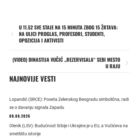
U 11.52 SVE STAJE NA 15 MINUTA ZBOG 15 ŽRTAVA:
NA ULICI PROGLAS, PROFESORI, STUDENTI,
OPOZICIJA I AKTIVISTI
(VIDEO) DINASTIJA VUČIĆ „REZERVISALA“ SEBI MESTO
U RAJU
NAJNOVIJE VESTI
Lopandić (SRCE): Poseta Zelenskog Beogradu simbolična, radi
se o davanju signala Zapadu
08.08.2026
Olenik (LSV): Budućnost Srbije i Ukrajine je u EU, a Vučićeva na
smetlištu istorije