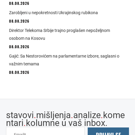
08.08.2026
Zarobljeni u nepokretnosti Ukrajinskog rubikona
08.08.2026
Direktor Telekoma Srbije trajno proglašen nepoželjnom
osobom na Kosovu
08.08.2026
Gajić: Sa Nestorovićem na parlamentarne izbore, saglasni o
važnim temama
08.08.2026
stavovi
.
mišljenja
.
analize
.
kome
ntari
.
kolumne u vaš inbox.
PRIJAVI SE