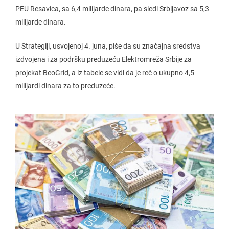
PEU Resavica, sa 6,4 milijarde dinara, pa sledi Srbijavoz sa 5,3
milijarde dinara.
U Strategiji, usvojenoj 4. juna, piše da su značajna sredstva
izdvojena i za podršku preduzeću Elektromreža Srbije za
projekat BeoGrid, a iz tabele se vidi da je reč o ukupno 4,5
milijardi dinara za to preduzeće.