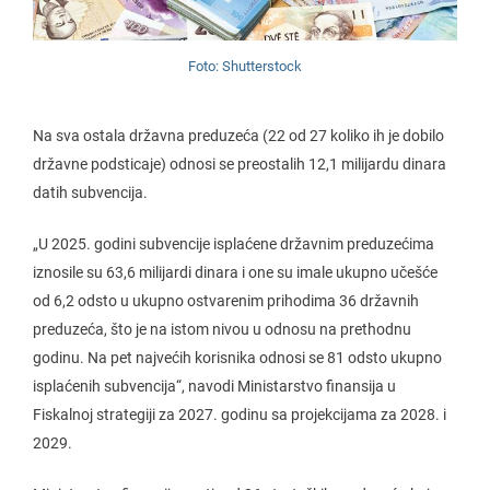
Foto: Shutterstock
Na sva ostala državna preduzeća (22 od 27 koliko ih je dobilo
državne podsticaje) odnosi se preostalih 12,1 milijardu dinara
datih subvencija.
„U 2025. godini subvencije isplaćene državnim preduzećima
iznosile su 63,6 milijardi dinara i one su imale ukupno učešće
od 6,2 odsto u ukupno ostvarenim prihodima 36 državnih
preduzeća, što je na istom nivou u odnosu na prethodnu
godinu. Na pet najvećih korisnika odnosi se 81 odsto ukupno
isplaćenih subvencija“, navodi Ministarstvo finansija u
Fiskalnoj strategiji za 2027. godinu sa projekcijama za 2028. i
2029.