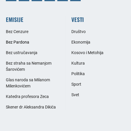
EMISIJE
VESTI
Bez Cenzure
Društvo
Bez Pardona
Ekonomija
Bez ustručavanja
Kosovo i Metohija
Bez straha sa Nemanjom
Kultura
Šarovićem
Politika
Glas naroda sa Milanom
Sport
Milenkovićem
Svet
Katedra profesora Zeca
Skener dr Aleksandra Dikića