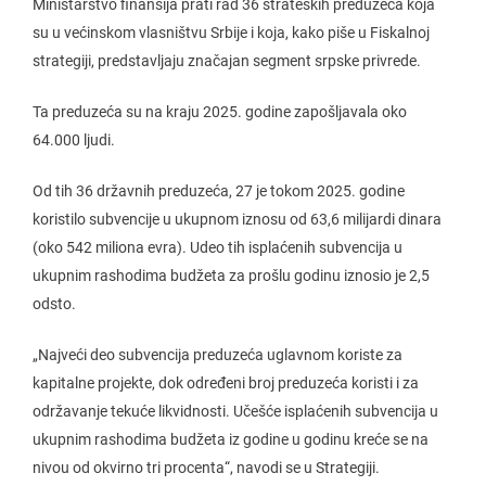
Ministarstvo finansija prati rad 36 strateških preduzeća koja
su u većinskom vlasništvu Srbije i koja, kako piše u Fiskalnoj
strategiji, predstavljaju značajan segment srpske privrede.
Ta preduzeća su na kraju 2025. godine zapošljavala oko
64.000 ljudi.
Od tih 36 državnih preduzeća, 27 je tokom 2025. godine
koristilo subvencije u ukupnom iznosu od 63,6 milijardi dinara
(oko 542 miliona evra). Udeo tih isplaćenih subvencija u
ukupnim rashodima budžeta za prošlu godinu iznosio je 2,5
odsto.
„Najveći deo subvencija preduzeća uglavnom koriste za
kapitalne projekte, dok određeni broj preduzeća koristi i za
održavanje tekuće likvidnosti. Učešće isplaćenih subvencija u
ukupnim rashodima budžeta iz godine u godinu kreće se na
nivou od okvirno tri procenta“, navodi se u Strategiji.