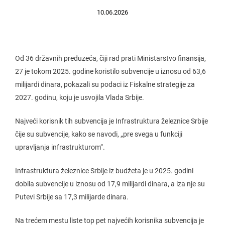
10.06.2026
Od 36 državnih preduzeća, čiji rad prati Ministarstvo finansija,
27 je tokom 2025. godine koristilo subvencije u iznosu od 63,6
milijardi dinara, pokazali su podaci iz Fiskalne strategije za
2027. godinu, koju je usvojila Vlada Srbije.
Najveći korisnik tih subvencija je Infrastruktura železnice Srbije
čije su subvencije, kako se navodi, „pre svega u funkciji
upravljanja infrastrukturom“.
Infrastruktura železnice Srbije iz budžeta je u 2025. godini
dobila subvencije u iznosu od 17,9 milijardi dinara, a iza nje su
Putevi Srbije sa 17,3 milijarde dinara.
Na trećem mestu liste top pet najvećih korisnika subvencija je