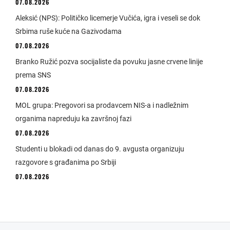
07.08.2026
Aleksić (NPS): Političko licemerje Vučića, igra i veseli se dok
Srbima ruše kuće na Gazivodama
07.08.2026
Branko Ružić pozva socijaliste da povuku jasne crvene linije
prema SNS
07.08.2026
MOL grupa: Pregovori sa prodavcem NIS-a i nadležnim
organima napreduju ka završnoj fazi
07.08.2026
Studenti u blokadi od danas do 9. avgusta organizuju
razgovore s građanima po Srbiji
07.08.2026