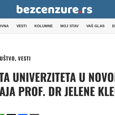
OVNA
VESTI
KOLUMNE
MOJ STAV
VAŠ GLAS
E
UŠTVO
,
VESTI
TA UNIVERZITETA U NOV
JA PROF. DR JELENE KL