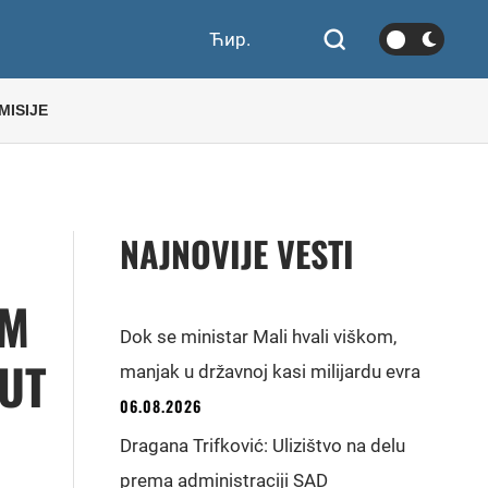
Ћир.
MISIJE
NAJNOVIJE VESTI
OM
Dok se ministar Mali hvali viškom,
EUT
manjak u državnoj kasi milijardu evra
06.08.2026
Dragana Trifković: Ulizištvo na delu
prema administraciji SAD