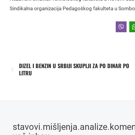
Sindikalna organizacija Pedagoškog fakulteta u Sombo
DIZEL I BENZIN U SRBIJI SKUPLJI ZA PO DINAR PO
LITRU
stavovi
.
mišljenja
.
analize
.
komen