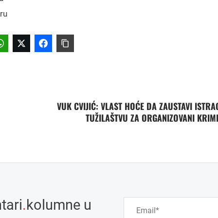
ru
VUK CVIJIĆ: VLAST HOĆE DA ZAUSTAVI ISTRA
TUŽILAŠTVU ZA ORGANIZOVANI KRIM
tari
.
kolumne u