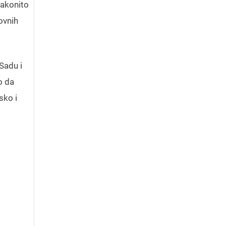
zakonito
ovnih
Sadu i
o da
sko i