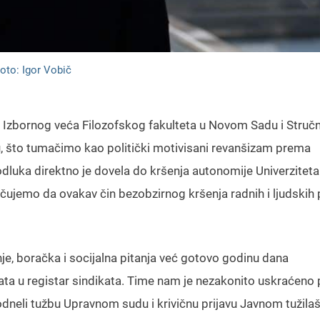
oto: Igor Vobič
 Izbornog veća Filozofskog fakulteta u Novom Sadu i Struč
, što tumačimo kao politički motivisani revanšizam prema
odluka direktno je dovela do kršenja autonomije Univerziteta
čujemo da ovakav čin bezobzirnog kršenja radnih i ljudskih 
e, boračka i socijalna pitanja već gotovo godinu dana
kata u registar sindikata. Time nam je nezakonito uskraćeno
neli tužbu Upravnom sudu i krivičnu prijavu Javnom tužilaš