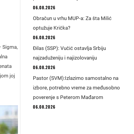
06.08.2026
Obračun u vrhu MUP-a: Za šta Milić
optužuje Krička?
06.08.2026
– Sigma,
Đilas (SSP): Vučić ostavlja Srbiju
alna
najzaduženiju i najizolovaniju
enata
06.08.2026
jom joj
Pastor (SVM):Izlazimo samostalno na
izbore, potrebno vreme za međusobno
poverenje s Peterom Mađarom
06.08.2026