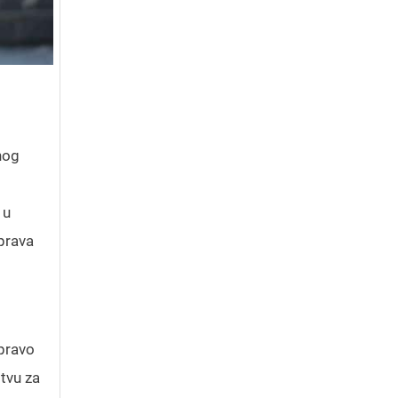
nog
 u
prava
 pravo
tvu za