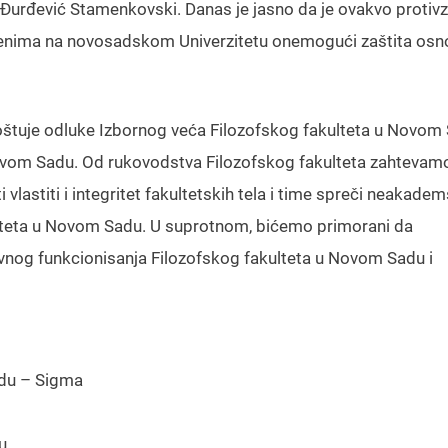
e Đurđević Stamenkovski. Danas je jasno da je ovakvo protiv
lenima na novosadskom Univerzitetu onemogući zaštita osn
tuje odluke Izbornog veća Filozofskog fakulteta u Novom 
ovom Sadu. Od rukovodstva Filozofskog fakulteta zahtevam
astiti i integritet fakultetskih tela i time spreči neakadem
ziteta u Novom Sadu. U suprotnom, bićemo primorani da
nog funkcionisanja Filozofskog fakulteta u Novom Sadu i
adu – Sigma
u