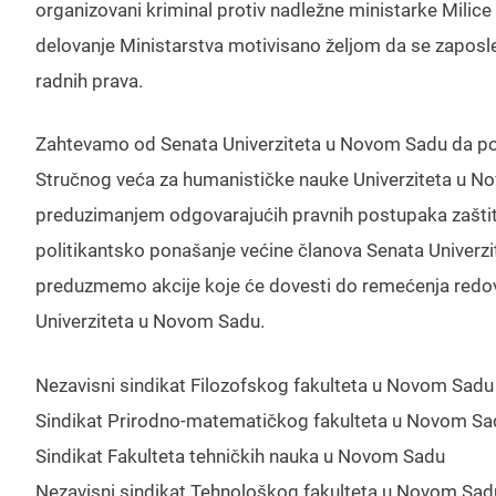
organizovani kriminal protiv nadležne ministarke Milic
delovanje Ministarstva motivisano željom da se zapos
radnih prava.
Zahtevamo od Senata Univerziteta u Novom Sadu da poš
Stručnog veća za humanističke nauke Univerziteta u N
preduzimanjem odgovarajućih pravnih postupaka zaštiti vl
politikantsko ponašanje većine članova Senata Univer
preduzmemo akcije koje će dovesti do remećenja redov
Univerziteta u Novom Sadu.
Nezavisni sindikat Filozofskog fakulteta u Novom Sadu
Sindikat Prirodno-matematičkog fakulteta u Novom S
Sindikat Fakulteta tehničkih nauka u Novom Sadu
Nezavisni sindikat Tehnološkog fakulteta u Novom Sad