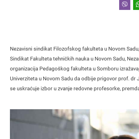
Nezavisni sindikat Filozofskog fakulteta u Novom Sad
Sindikat Fakulteta tehničkih nauka u Novom Sadu, Neza
organizacija Pedagoškog fakulteta u Somboru izražava
Univerziteta u Novom Sadu da odbije prigovor prof. dr J
se uskraćuje izbor u zvanje redovne profesorke, premda 