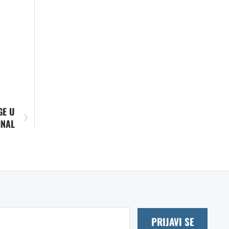
GE U
INAL
PRIJAVI SE