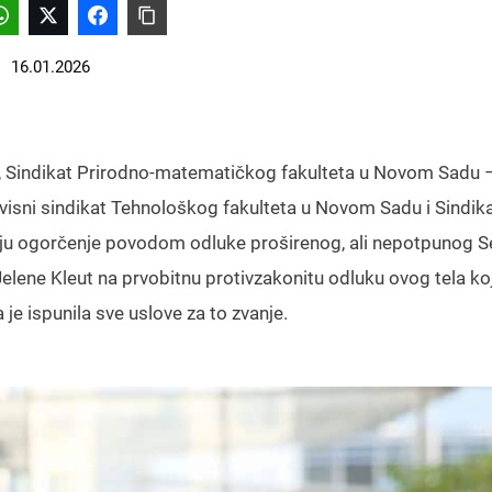
16.01.2026
u, Sindikat Prirodno-matematičkog fakulteta u Novom Sadu 
visni sindikat Tehnološkog fakulteta u Novom Sadu i Sindik
ju ogorčenje povodom odluke proširenog, ali nepotpunog S
elene Kleut na prvobitnu protivzakonitu odluku ovog tela ko
je ispunila sve uslove za to zvanje.