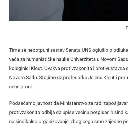
F
Time se nepotpuni sastav Senata UNS oglušio o odluke
veća za humanističke nauke Univerziteta u Novom Sadu
koleginici Kleut. Ovakva protivzakonita i protivustavna 
Novom Sadu. Stojimo uz profesorku Jelenu Kleut i poru
neće proći.
Podsećamo javnost da Ministarstvo za rad, zapošljavanj
protivzakonito odbija da upiše većinu potpisanih sindi
na sindikalno organizovanje, zbog čega smo zajedno pod