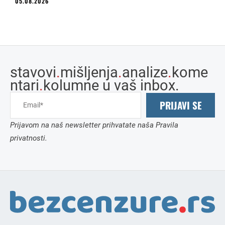
05.08.2026
stavovi
.
mišljenja
.
analize
.
kome
ntari
.
kolumne u vaš inbox.
PRIJAVI SE
Prijavom na naš newsletter prihvatate naša Pravila
privatnosti.