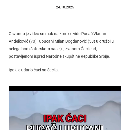
24.10.2025
Osvanuo je video snimak na kom se vide Pucač Vladan
Anđelković (70) i upucani Milan Bogdanović (58) u družbi u
nelegalnom šatorskom naselju, zvanom Ćacilend,
postavljenom ispred Narodne skupštine Republike Srbije.
Ipak je udario ćaci na ćacija.