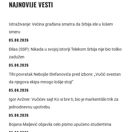
NAJNOVIJE VESTI
Istraživanje: Većina građana smatra da Srbija ide u lošem
smeru
05.08.2026
Đilas (SSP): Nikada u svojoj istoriji Telekom Srbija nije bio toliko
zadužen
05.08.2026
Tihi povratak Nebojše Stefanovića pred izbore: „Vučić svestan
da njegova ekipa mnogo lošije stoji“
05.08.2026
Igor Avžner: Vučićev sajt Ko si bre ti, bio je markentiški trik za
jednodnevnu upotrebu
05.08.2026
Bojana Maljević objavila celo pismo upućeno studentima