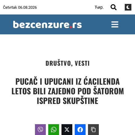
Ћир.
Četvrtak 06.08.2026
DRUŠTVO
,
VESTI
PUCAČ I UPUCANI IZ ĆACILENDA
LETOS BILI ZAJEDNO POD ŠATOROM
ISPRED SKUPŠTINE