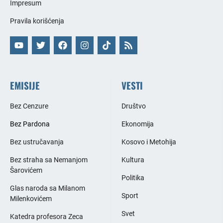
Impresum
Pravila korišćenja
EMISIJE
VESTI
Bez Cenzure
Društvo
Bez Pardona
Ekonomija
Bez ustručavanja
Kosovo i Metohija
Bez straha sa Nemanjom
Kultura
Šarovićem
Politika
Glas naroda sa Milanom
Sport
Milenkovićem
Svet
Katedra profesora Zeca