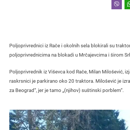
Poljoprivrednici iz Rače i okolnih sela blokirali su tra
poljoprivrednicima na blokadi u Mrčajevcima i širom Srb
Poljoprivrednik iz Viševca kod Rače, Milan Milošević, izj
raskrsnici je parkirano oko 20 traktora. Milošević je 
za Beograd“, jer je tamo „(njihov) suštinski porblem“.