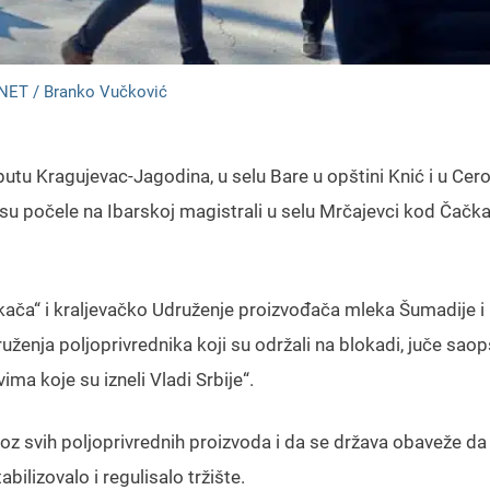
NET / Branko Vučković
putu Kragujevac-Jagodina, u selu Bare u opštini Knić i u Cer
su počele na Ibarskoj magistrali u selu Mrčajevci kod Čačk
kača“ i kraljevačko Udruženje proizvođača mleka Šumadije i
enja poljoprivrednika koji su održali na blokadi, juče saopš
a koje su izneli Vladi Srbije“.
voz svih poljoprivrednih proizvoda i da se država obaveže da
bilizovalo i regulisalo tržište.