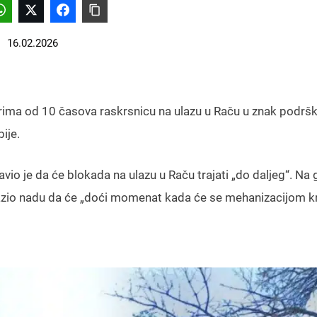
16.02.2026
ktorima od 10 časova raskrsnicu na ulazu u Raču u znak podrš
ije.
avio je da će blokada na ulazu u Raču trajati „do daljeg“. Na 
izrazio nadu da će „doći momenat kada će se mehanizacijom k