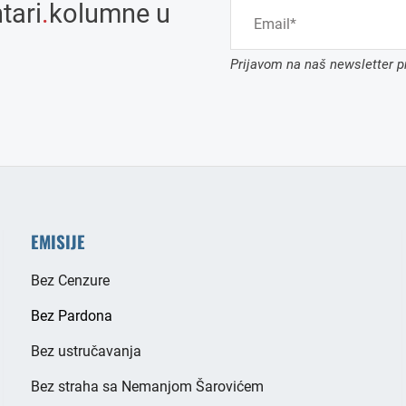
tari
.
kolumne u
Prijavom na naš newsletter pr
EMISIJE
Bez Cenzure
Bez Pardona
Bez ustručavanja
Bez straha sa Nemanjom Šarovićem