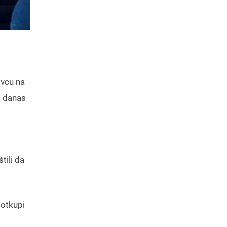
ovcu na
a danas
tili da
 otkupi