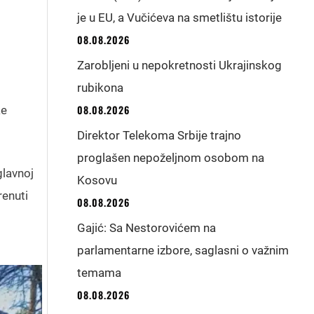
je u EU, a Vučićeva na smetlištu istorije
08.08.2026
Zarobljeni u nepokretnosti Ukrajinskog
rubikona
08.08.2026
ke
Direktor Telekoma Srbije trajno
proglašen nepoželjnom osobom na
glavnoj
Kosovu
renuti
08.08.2026
Gajić: Sa Nestorovićem na
parlamentarne izbore, saglasni o važnim
temama
08.08.2026