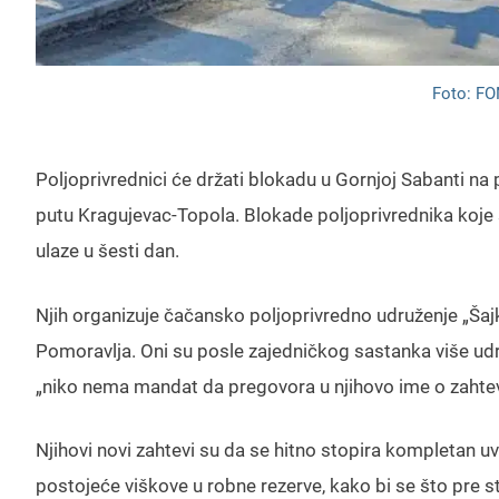
Foto: FO
Poljoprivrednici će držati blokadu u Gornjoj Sabanti na 
putu Kragujevac-Topola. Blokade poljoprivrednika koje 
ulaze u šesti dan.
Njih organizuje čačansko poljoprivredno udruženje „Šaj
Pomoravlja. Oni su posle zajedničkog sastanka više udruž
„niko nema mandat da pregovora u njihovo ime o zahtevim
Njihovi novi zahtevi su da se hitno stopira kompletan u
postojeće viškove u robne rezerve, kako bi se što pre sta