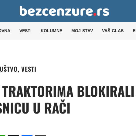
OVNA
VESTI
KOLUMNE
MOJ STAV
VAŠ GLAS
E
UŠTVO
,
VESTI
 TRAKTORIMA BLOKIRALI
NICU U RAČI