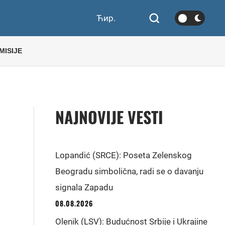
Ћир.
MISIJE
NAJNOVIJE VESTI
Lopandić (SRCE): Poseta Zelenskog
Beogradu simbolična, radi se o davanju
signala Zapadu
08.08.2026
Olenik (LSV): Budućnost Srbije i Ukrajine