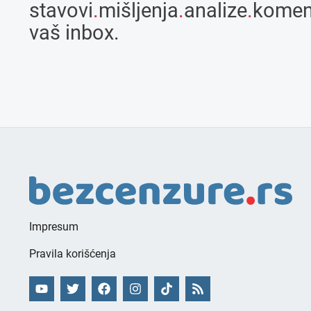
stavovi
.
mišljenja
.
analize
.
komen
vaš inbox.
Impresum
Pravila korišćenja