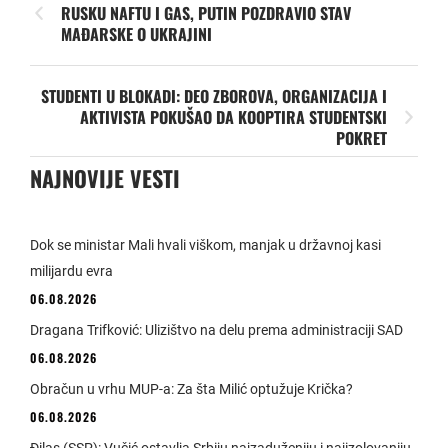
RUSKU NAFTU I GAS, PUTIN POZDRAVIO STAV
MAĐARSKE O UKRAJINI
STUDENTI U BLOKADI: DEO ZBOROVA, ORGANIZACIJA I
AKTIVISTA POKUŠAO DA KOOPTIRA STUDENTSKI
POKRET
NAJNOVIJE VESTI
Dok se ministar Mali hvali viškom, manjak u državnoj kasi
milijardu evra
06.08.2026
Dragana Trifković: Ulizištvo na delu prema administraciji SAD
06.08.2026
Obračun u vrhu MUP-a: Za šta Milić optužuje Krička?
06.08.2026
Đilas (SSP): Vučić ostavlja Srbiju najzaduženiju i najizolovaniju