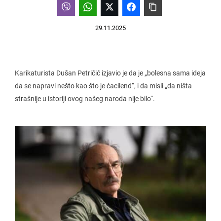
29.11.2025
Karikaturista Dušan Petričić izjavio je da je „bolesna sama ideja
da se napravi nešto kao što je ćacilend“, i da misli „da ništa
strašnije u istoriji ovog našeg naroda nije bilo“.