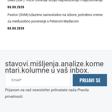
06.08.2026
Pastor (SVM):Izlazimo samostalno na izbore, potrebno vreme
za međusobno poverenje s Peterom Mađarom
06.08.2026
stavovi
.
mišljenja
.
analize
.
kome
ntari
.
kolumne u vaš inbox.
PRIJAVI SE
Prijavom na naš newsletter prihvatate naša Pravila
privatnosti.