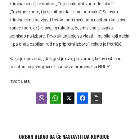
kriminalcima“, te dodao: „To je ipak protivprirodni blud“.
„Tražimo izbore, i ja se pitam da li smo normalni? Sa ovim
kriminalcima na vlasti i ovom poremećenom osobom koja sve
konce i pare drži u svojim rukama, besmislena je svaka
pomisao na izbore. Prvo uklanjanje sa vlasti – na bilo koji način
– pa onda ozbiljan rad na pripremi izbora“, rekao je Petričić.
Kako je upozorio, „dok god je ovaj prevarant, lažov i šibicar
prisutan na javnoj sceni, šanse za promene su NULA“.
Izvor: Beta
ORBAN REKAO DA ĆE NASTAVITI DA KUPUJUE