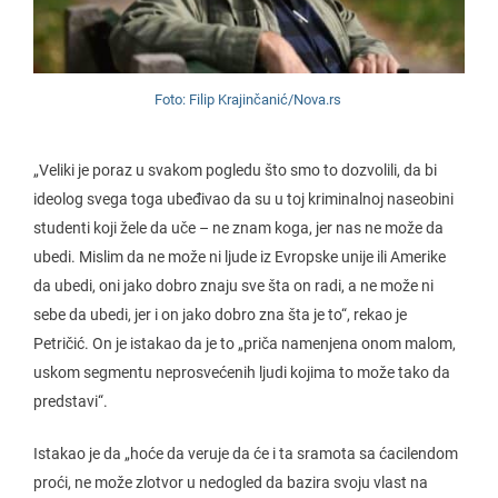
Foto: Filip Krajinčanić/Nova.rs
„Veliki je poraz u svakom pogledu što smo to dozvolili, da bi
ideolog svega toga ubeđivao da su u toj kriminalnoj naseobini
studenti koji žele da uče – ne znam koga, jer nas ne može da
ubedi. Mislim da ne može ni ljude iz Evropske unije ili Amerike
da ubedi, oni jako dobro znaju sve šta on radi, a ne može ni
sebe da ubedi, jer i on jako dobro zna šta je to“, rekao je
Petričić. On je istakao da je to „priča namenjena onom malom,
uskom segmentu neprosvećenih ljudi kojima to može tako da
predstavi“.
Istakao je da „hoće da veruje da će i ta sramota sa ćacilendom
proći, ne može zlotvor u nedogled da bazira svoju vlast na