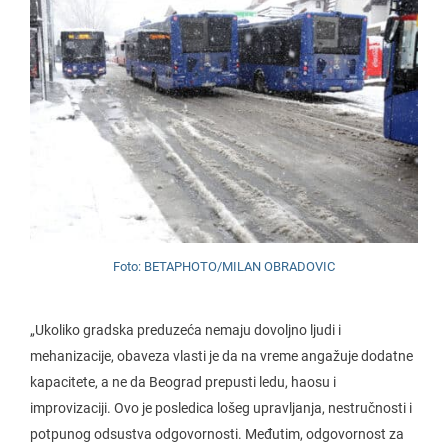
Foto: BETAPHOTO/MILAN OBRADOVIC
„Ukoliko gradska preduzeća nemaju dovoljno ljudi i
mehanizacije, obaveza vlasti je da na vreme angažuje dodatne
kapacitete, a ne da Beograd prepusti ledu, haosu i
improvizaciji. Ovo je posledica lošeg upravljanja, nestručnosti i
potpunog odsustva odgovornosti. Međutim, odgovornost za