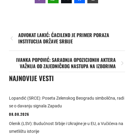
ADVOKAT LAKIĆ: ĆACILEND JE PRIMER PORAZA
INSTITUCIJA DRŽAVE SRBIJE
IVANKA POPOVIĆ: SARADNJA OPOZICIONIH AKTERA
VAŽNIJA OD ZAJEDNIČKOG NASTUPA NA IZBORIMA
NAJNOVIJE VESTI
Lopandić (SRCE): Poseta Zelenskog Beogradu simbolična, radi
se o davanju signala Zapadu
08.08.2026
Olenik (LSV): Budućnost Srbije i Ukrajine je u EU, a Vučićeva na
smetlištu istorije