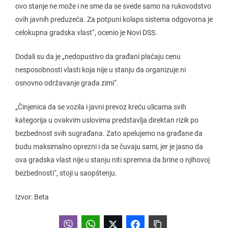
ovo stanje ne može i ne sme da se svede samo na rukovodstvo
ovih javnih preduzeća. Za potpuni kolaps sistema odgovorna je
celokupna gradska vlast“, ocenio je Novi DSS.
Dodali su da je „nedopustivo da građani plaćaju cenu
nesposobnosti vlasti koja nije u stanju da organizuje ni
osnovno održavanje grada zimi“.
„Činjenica da se vozila i javni prevoz kreću ulicama svih
kategorija u ovakvim uslovima predstavlja direktan rizik po
bezbednost svih sugrađana. Zato apelujemo na građane da
budu maksimalno oprezni i da se čuvaju sami, jer je jasno da
ova gradska vlast nije u stanju niti spremna da brine o njihovoj
bezbednosti“, stoji u saopštenju.
Izvor: Beta