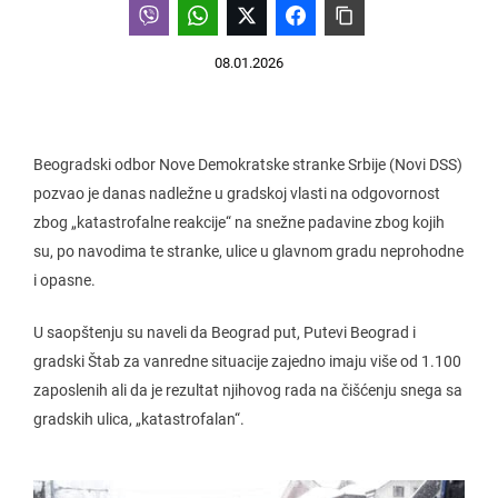
08.01.2026
Beogradski odbor Nove Demokratske stranke Srbije (Novi DSS)
pozvao je danas nadležne u gradskoj vlasti na odgovornost
zbog „katastrofalne reakcije“ na snežne padavine zbog kojih
su, po navodima te stranke, ulice u glavnom gradu neprohodne
i opasne.
U saopštenju su naveli da Beograd put, Putevi Beograd i
gradski Štab za vanredne situacije zajedno imaju više od 1.100
zaposlenih ali da je rezultat njihovog rada na čišćenju snega sa
gradskih ulica, „katastrofalan“.