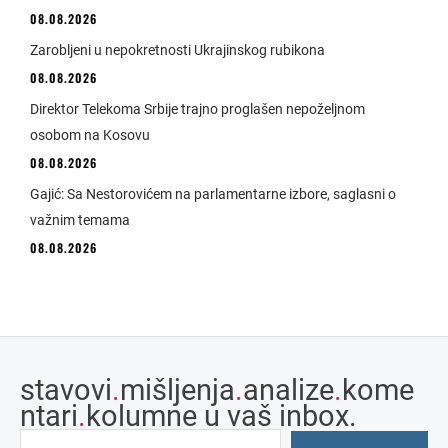
08.08.2026
Zarobljeni u nepokretnosti Ukrajinskog rubikona
08.08.2026
Direktor Telekoma Srbije trajno proglašen nepoželjnom
osobom na Kosovu
08.08.2026
Gajić: Sa Nestorovićem na parlamentarne izbore, saglasni o
važnim temama
08.08.2026
stavovi
.
mišljenja
.
analize
.
kome
ntari
.
kolumne u vaš inbox.