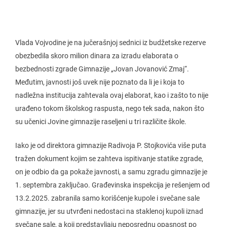
Vlada Vojvodine je na jučerašnjoj sednici iz budžetske rezerve
obezbedila skoro milion dinara za izradu elaborata o
bezbednosti zgrade Gimnazije „Jovan Jovanović Zmaj“.
Međutim, javnosti još uvek nije poznato da li je i koja to
nadležna institucija zahtevala ovaj elaborat, kao i zašto to nije
urađeno tokom školskog raspusta, nego tek sada, nakon što
su učenici Jovine gimnazije raseljeni u tri različite škole.
Iako je od direktora gimnazije Radivoja P. Stojkovića više puta
tražen dokument kojim se zahteva ispitivanje statike zgrade,
on je odbio da ga pokaže javnosti, a samu zgradu gimnazije je
1. septembra zaključao. Građevinska inspekcija je rešenjem od
13.2.2025. zabranila samo korišćenje kupole i svečane sale
gimnazije, jer su utvrđeni nedostaci na staklenoj kupoli iznad
svečane sale, a koji predstavljaju neposrednu opasnost po