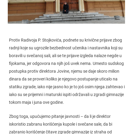
Protiv Radivoja P. Stojkovića, podnete su krivične prijave zbog
radnji koje su ugrozile bezbednost učenika i nastavnika koji su
boravili u svečanoj sali, ali se te prijave izgleda nalaze negde u
fijokama, jer odgovora na njih još uvek nema. Umesto sudskog
postupka protiv direktora Jovine, njemu se daje skoro milion
dinara da se proveri koliko je njegovo postupanje uticalo na
statiku zgrade, iako nije jasno ko je to još osim njega zahtevao i
iako su se prijemni i maturski ispiti održavali u zgradi gimnazije
tokom maja i juna ove godine.
Zbog toga, upućujemo pitanje javnosti – da li je direktor
iskoristio zabranu korišćenja kupole i svečane sale, da bi
zabranio korišćenje čitave zgrade gimnazije iz straha od