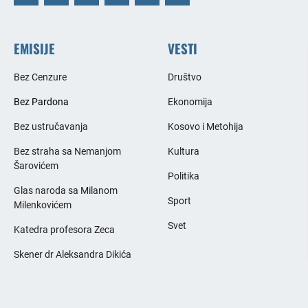
EMISIJE
VESTI
Bez Cenzure
Društvo
Bez Pardona
Ekonomija
Bez ustručavanja
Kosovo i Metohija
Bez straha sa Nemanjom
Kultura
Šarovićem
Politika
Glas naroda sa Milanom
Sport
Milenkovićem
Svet
Katedra profesora Zeca
Skener dr Aleksandra Dikića