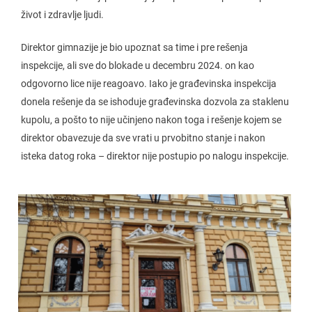
život i zdravlje ljudi.
Direktor gimnazije je bio upoznat sa time i pre rešenja
inspekcije, ali sve do blokade u decembru 2024. on kao
odgovorno lice nije reagoavo. Iako je građevinska inspekcija
donela rešenje da se ishoduje građevinska dozvola za staklenu
kupolu, a pošto to nije učinjeno nakon toga i rešenje kojem se
direktor obavezuje da sve vrati u prvobitno stanje i nakon
isteka datog roka – direktor nije postupio po nalogu inspekcije.