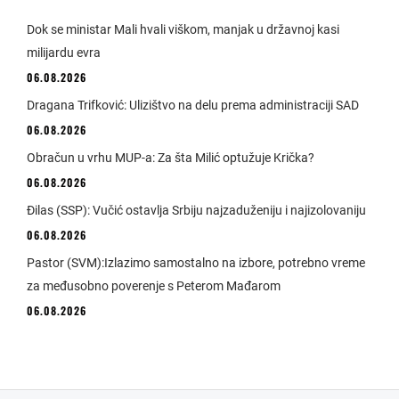
Dok se ministar Mali hvali viškom, manjak u državnoj kasi
milijardu evra
06.08.2026
Dragana Trifković: Ulizištvo na delu prema administraciji SAD
06.08.2026
Obračun u vrhu MUP-a: Za šta Milić optužuje Krička?
06.08.2026
Đilas (SSP): Vučić ostavlja Srbiju najzaduženiju i najizolovaniju
06.08.2026
Pastor (SVM):Izlazimo samostalno na izbore, potrebno vreme
za međusobno poverenje s Peterom Mađarom
06.08.2026