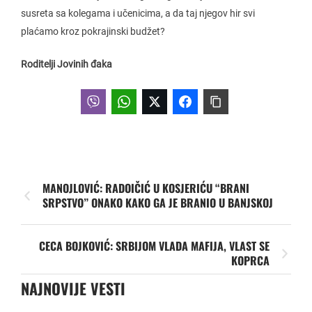
susreta sa kolegama i učenicima, a da taj njegov hir svi
plaćamo kroz pokrajinski budžet?
Roditelji Jovinih đaka
MANOJLOVIĆ: RADOIČIĆ U KOSJERIĆU “BRANI
SRPSTVO” ONAKO KAKO GA JE BRANIO U BANJSKOJ
CECA BOJKOVIĆ: SRBIJOM VLADA MAFIJA, VLAST SE
KOPRCA
NAJNOVIJE VESTI