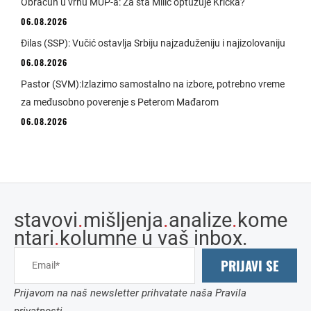
Obračun u vrhu MUP-a: Za šta Milić optužuje Krička?
06.08.2026
Đilas (SSP): Vučić ostavlja Srbiju najzaduženiju i najizolovaniju
06.08.2026
Pastor (SVM):Izlazimo samostalno na izbore, potrebno vreme
za međusobno poverenje s Peterom Mađarom
06.08.2026
stavovi
.
mišljenja
.
analize
.
kome
ntari
.
kolumne u vaš inbox.
PRIJAVI SE
Prijavom na naš newsletter prihvatate naša Pravila