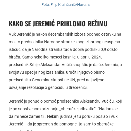
Foto: Filip Krainčanić/Nova.rs
KAKO SE JEREMIĆ PRIKLONIO REŽIMU
Vuk Jeremić je nakon decembarskih izbora podneo ostavku na
mesto predsednika Narodne stranke zbog izbornog neuspeha
ističući da je Narodna stranka tada dobila podršku 0,9 odsto
birača. Samo nekoliko meseci kasnije, u aprilu 2024,
predsednik Srbije Aleksandar Vučić saopštio je da će Jeremić, u
svojstvu specijalnog izaslanika, uručiti njegovo pismo
predsedniku Generalne skupštine UN, pred najavljeno
usvajanje rezolucije o genocidu u Srebrenici.
Jeremić je ponudio pomoć predsedniku Aleksandru Vučiću, koji
je po sopstvenom priznanju „oberučke prihvatio“. “Nadam se
da mi neće zameriti… Nekim ljudima je tu poruku poslao i Vuk
Jeremić – da je spreman da pomogne i ja sam to oberučke