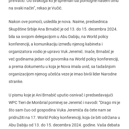
prihvatio. Od svakoga ko je spreman da pomogne našem timu
na svaki način“, rekao je Vučić.
Nakon ove pomoći, usledila je nova. Naime, predsednica
Skupštine Srbije Ana Brnabić je od 13. do 15. decembra 2024.
bila sa svojom delegacijom u Abu Dabiju, na World policy
konferenciji, a komunikaciju između njenog kabineta i
organizatora vodio je upravo Vuk Jeremić. Inače, Brnabić je
već godinama jedan od govornika na World policy konferenciji,
a prema dokumentu u koja je Nova imala uvid, sa tadašnjom
organizacijom njenog učešća veze je imao bivši lider Narodne
stranke.
U pismu koje je Ani Brnabić uputio osnivač i predsedavajući
WPC Tieri de Monbrial pominej se Jeremić i navodi: “Drago mi je
što sam čuo od gospodina Vuka Jeremića da ćete nam se
pridružiti na 17. World Policy konferenciji, koja će biti održana u
Abu Dabiju od 13. do 15. decembra 2024. godine. Vaša debata