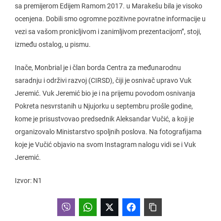
sa premijerom Edijem Ramom 2017. u Marakešu bila je visoko
ocenjena. Dobili smo ogromne pozitivne povratne informacije u
vezi sa vašom pronicljivom i zanimljivom prezentacijom”, stoji,
između ostalog, u pismu.
Inače, Monbrial je i član borda Centra za međunarodnu
saradnju i održivi razvoj (CIRSD), čiji je osnivač upravo Vuk
Jeremić. Vuk Jeremić bio je i na prijemu povodom osnivanja
Pokreta nesvrstanih u Njujorku u septembru prošle godine,
kome je prisustvovao predsednik Aleksandar Vučić, a koji je
organizovalo Ministarstvo spoljnih poslova. Na fotografijama
koje je Vučić objavio na svom Instagram nalogu vidi se i Vuk
Jeremić.
Izvor: N1