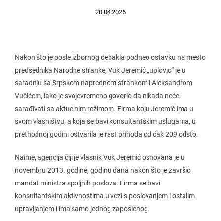
20.04.2026
Nakon što je posle izbornog debakla podneo ostavku na mesto
predsednika Narodne stranke, Vuk Jeremić „uplovio“ je u
saradnju sa Srpskom naprednom strankom i Aleksandrom
Vučićem, iako je svojevremeno govorio da nikada neće
sarađivati sa aktuelnim režimom. Firma koju Jeremić ima u
svom vlasništvu, a koja se bavi konsultantskim uslugama, u
prethodnoj godini ostvarila je rast prihoda od čak 209 odsto.
Naime, agencija čiji je vlasnik Vuk Jeremić osnovana je u
novembru 2013. godine, godinu dana nakon što je završio
mandat ministra spoljnih poslova. Firma se bavi
konsultantskim aktivnostima u vezi s poslovanjem i ostalim
upravljanjem i ima samo jednog zaposlenog.