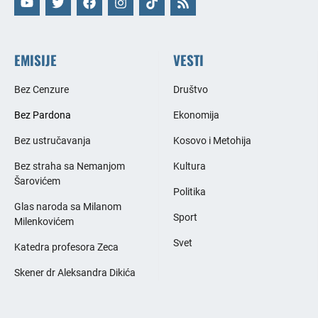
EMISIJE
VESTI
Bez Cenzure
Društvo
Bez Pardona
Ekonomija
Bez ustručavanja
Kosovo i Metohija
Bez straha sa Nemanjom
Kultura
Šarovićem
Politika
Glas naroda sa Milanom
Sport
Milenkovićem
Svet
Katedra profesora Zeca
Skener dr Aleksandra Dikića