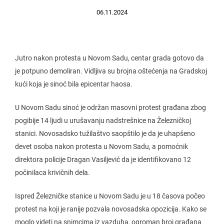
06.11.2024
Jutro nakon protesta u Novom Sadu, centar grada gotovo da
je potpuno demoliran. Vidljiva su brojna oštećenja na Gradskoj
kući koja je sinoć bila epicentar haosa.
U Novom Sadu sinoć je održan masovni protest građana zbog
pogibije 14 ljudi u urušavanju nadstrešnice na Železničkoj
stanici. Novosadsko tužilaštvo saopštilo je da je uhapšeno
devet osoba nakon protesta u Novom Sadu, a pomoćnik
direktora policije Dragan Vasiljević da je identifikovano 12
počinilaca krivičnih dela.
Ispred Železničke stanice u Novom Sadu je u 18 časova počeo
protest na koji je ranije pozvala novosadska opozicija. Kako se
moglo videti na snimcima iz vazduha
, ogroman broj građana