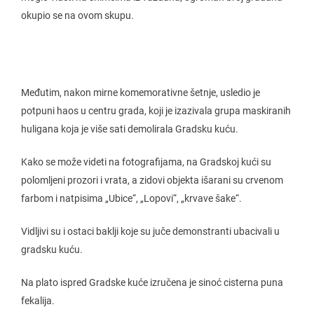
okupio se na ovom skupu.
Međutim, nakon mirne komemorativne šetnje, usledio je
potpuni haos u centru grada, koji je izazivala grupa maskiranih
huligana koja je više sati demolirala Gradsku kuću.
Kako se može videti na fotografijama, na Gradskoj kući su
polomljeni prozori i vrata, a zidovi objekta išarani su crvenom
farbom i natpisima „Ubice“, „Lopovi“, „krvave šake“.
Vidljivi su i ostaci baklji koje su juče demonstranti ubacivali u
gradsku kuću.
Na plato ispred Gradske kuće izručena je sinoć cisterna puna
fekalija.