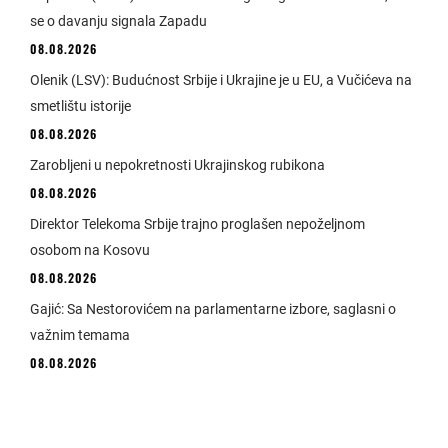
se o davanju signala Zapadu
08.08.2026
Olenik (LSV): Budućnost Srbije i Ukrajine je u EU, a Vučićeva na
smetlištu istorije
08.08.2026
Zarobljeni u nepokretnosti Ukrajinskog rubikona
08.08.2026
Direktor Telekoma Srbije trajno proglašen nepoželjnom
osobom na Kosovu
08.08.2026
Gajić: Sa Nestorovićem na parlamentarne izbore, saglasni o
važnim temama
08.08.2026