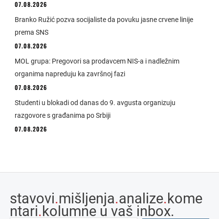
07.08.2026
Branko Ružić pozva socijaliste da povuku jasne crvene linije
prema SNS
07.08.2026
MOL grupa: Pregovori sa prodavcem NIS-a i nadležnim
organima napreduju ka završnoj fazi
07.08.2026
Studenti u blokadi od danas do 9. avgusta organizuju
razgovore s građanima po Srbiji
07.08.2026
stavovi
.
mišljenja
.
analize
.
kome
ntari
.
kolumne u vaš inbox.