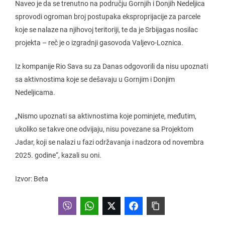
Naveo je da se trenutno na području Gornjih i Donjih Nedeljica
sprovodi ogroman broj postupaka eksproprijacije za parcele
koje se nalaze na njihovoj teritoriji, te da je Srbijagas nosilac
projekta – reč je o izgradnji gasovoda Valjevo-Loznica.
Iz kompanije Rio Sava su za Danas odgovorili da nisu upoznati
sa aktivnostima koje se dešavaju u Gornjim i Donjim
Nedeljicama.
„Nismo upoznati sa aktivnostima koje pominjete, međutim,
ukoliko se takve one odvijaju, nisu povezane sa Projektom
Jadar, koji se nalazi u fazi održavanja i nadzora od novembra
2025. godine“, kazali su oni.
Izvor: Beta