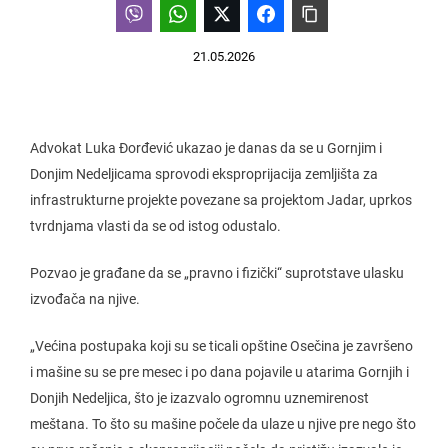
21.05.2026
Advokat Luka Đorđević ukazao je danas da se u Gornjim i
Donjim Nedeljicama sprovodi eksproprijacija zemljišta za
infrastrukturne projekte povezane sa projektom Jadar, uprkos
tvrdnjama vlasti da se od istog odustalo.
Pozvao je građane da se „pravno i fizički“ suprotstave ulasku
izvođača na njive.
„Većina postupaka koji su se ticali opštine Osečina je završeno
i mašine su se pre mesec i po dana pojavile u atarima Gornjih i
Donjih Nedeljica, što je izazvalo ogromnu uznemirenost
meštana. To što su mašine počele da ulaze u njive pre nego što