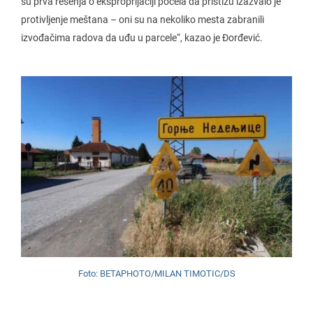
su prva rešenja o eksproprijaciji počela da pristižu izazvalo je
protivljenje meštana – oni su na nekoliko mesta zabranili
izvođačima radova da uđu u parcele“, kazao je Đorđević.
Foto: BETAPHOTO/MILAN TIMOTIC/DS