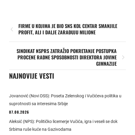
FIRME U KOJIMA JE BIO SNS KOL CENTAR SMANJILE
PROFIT, ALI I DALJE ZARAĐUJU MILIONE
SINDIKAT NSPRS ZATRAŽIO POKRETANJE POSTUPKA
PROCENE RADNE SPOSOBNOSTI DIREKTORA JOVINE
GIMNAZIJE
NAJNOVIJE VESTI
Jovanović (Novi DSS): Poseta Zelenskog i Vučićeva politika u
suprotnosti sa interesima Srbije
07.08.2026
Aleksić (NPS): Političko licemerje Vučića, igra i veseli se dok
Srbima ruše kuće na Gazivodama