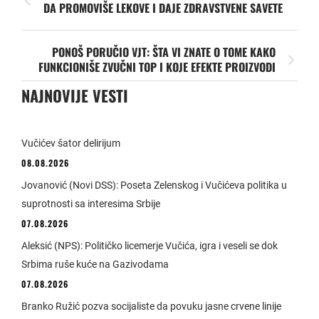
DA PROMOVIŠE LEKOVE I DAJE ZDRAVSTVENE SAVETE
PONOŠ PORUČIO VJT: ŠTA VI ZNATE O TOME KAKO
FUNKCIONIŠE ZVUČNI TOP I KOJE EFEKTE PROIZVODI
NAJNOVIJE VESTI
Vučićev šator delirijum
08.08.2026
Jovanović (Novi DSS): Poseta Zelenskog i Vučićeva politika u
suprotnosti sa interesima Srbije
07.08.2026
Aleksić (NPS): Političko licemerje Vučića, igra i veseli se dok
Srbima ruše kuće na Gazivodama
07.08.2026
Branko Ružić pozva socijaliste da povuku jasne crvene linije