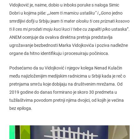
Vidojković je, naime, dobio u inboks poruke s naloga Simic
Dobri u kojima piše: „Je
em ti mamicu ustašku” i „Go
no jedno
smrdljivi dofji u Srbiju je
am ti mater olosku ti ces priznati kosovo
ti li ces mi prodati moju kuci kuci I tebe cu zapaliti pi
ko ustaska”.
ANEM ocenjuje da ovakva direktna pretnja predstavlja
ugrožavanje bezbednosti Marka Vidojkovića i poziva nadležne
organe da hitno identifikuju i procesuiraju počinioca.
Podsećamo da su Vidojković i njegov kolega Nenad Kulačin
među najizloženijim medijskim radnicima u Srbiji kada je reč o
pretnjama smrću koje dobijaju na društvenim mrežama. Od
2019 godine do danas formirano je skoro 30 predmeta u
tužilaštvima povodom pretnji njima dvojici, od kojih je većina
bez epiloga.