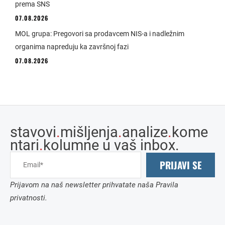
prema SNS
07.08.2026
MOL grupa: Pregovori sa prodavcem NIS-a i nadležnim
organima napreduju ka završnoj fazi
07.08.2026
stavovi
.
mišljenja
.
analize
.
kome
ntari
.
kolumne u vaš inbox.
PRIJAVI SE
Prijavom na naš newsletter prihvatate naša Pravila
privatnosti.