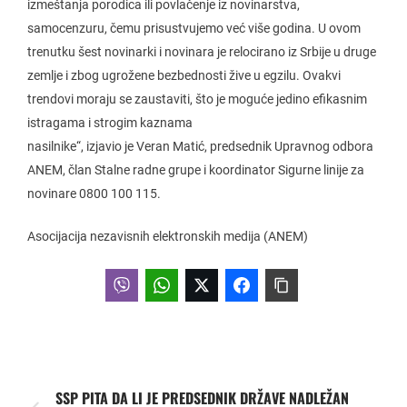
izmeštanja porodica ili povlačenje iz novinarstva,
samocenzuru, čemu prisustvujemo već više godina. U ovom
trenutku šest novinarki i novinara je relocirano iz Srbije u druge
zemlje i zbog ugrožene bezbednosti žive u egzilu. Ovakvi
trendovi moraju se zaustaviti, što je moguće jedino efikasnim
istragama i strogim kaznama
nasilnike“, izjavio je Veran Matić, predsednik Upravnog odbora
ANEM, član Stalne radne grupe i koordinator Sigurne linije za
novinare 0800 100 115.
Asocijacija nezavisnih elektronskih medija (ANEM)
SSP PITA DA LI JE PREDSEDNIK DRŽAVE NADLEŽAN