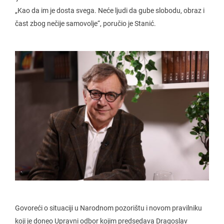
„Kao da im je dosta svega. Neće ljudi da gube slobodu, obraz i
čast zbog nečije samovolje“, poručio je Stanić.
Govoreći o situaciji u Narodnom pozorištu i novom pravilniku
koji je doneo Upravni odbor kojim predsedava Dragoslav