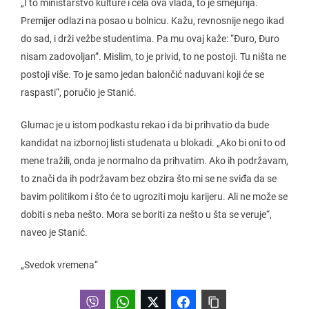
„I to ministarstvo kulture i cela ova vlada, to je smejurija.
Premijer odlazi na posao u bolnicu. Kažu, revnosnije nego ikad
do sad, i drži vežbe studentima. Pa mu ovaj kaže: “Đuro, Đuro
nisam zadovoljan”. Mislim, to je privid, to ne postoji. Tu ništa ne
postoji više. To je samo jedan balončić naduvani koji će se
raspasti“, poručio je Stanić.
Glumac je u istom podkastu rekao i da bi prihvatio da bude
kandidat na izbornoj listi studenata u blokadi. „Ako bi oni to od
mene tražili, onda je normalno da prihvatim. Ako ih podržavam,
to znači da ih podržavam bez obzira što mi se ne sviđa da se
bavim politikom i što će to ugroziti moju karijeru. Ali ne može se
dobiti s neba nešto. Mora se boriti za nešto u šta se veruje“,
naveo je Stanić.
„Svedok vremena“