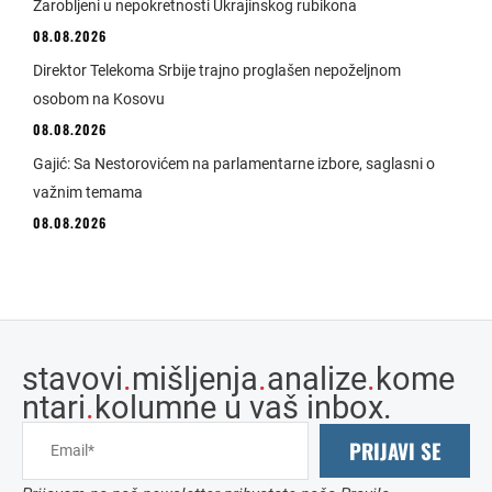
Zarobljeni u nepokretnosti Ukrajinskog rubikona
08.08.2026
Direktor Telekoma Srbije trajno proglašen nepoželjnom
osobom na Kosovu
08.08.2026
Gajić: Sa Nestorovićem na parlamentarne izbore, saglasni o
važnim temama
08.08.2026
stavovi
.
mišljenja
.
analize
.
kome
ntari
.
kolumne u vaš inbox.
PRIJAVI SE