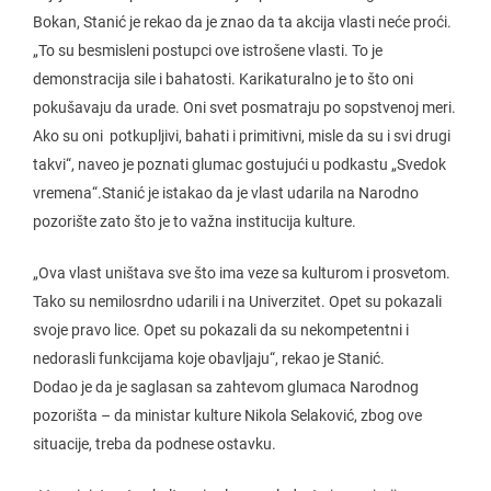
Bokan, Stanić je rekao da je znao da ta akcija vlasti neće proći.
„To su besmisleni postupci ove istrošene vlasti. To je
demonstracija sile i bahatosti. Karikaturalno je to što oni
pokušavaju da urade. Oni svet posmatraju po sopstvenoj meri.
Ako su oni potkupljivi, bahati i primitivni, misle da su i svi drugi
takvi“, naveo je poznati glumac gostujući u podkastu „Svedok
vremena“.Stanić je istakao da je vlast udarila na Narodno
pozorište zato što je to važna institucija kulture.
„Ova vlast uništava sve što ima veze sa kulturom i prosvetom.
Tako su nemilosrdno udarili i na Univerzitet. Opet su pokazali
svoje pravo lice. Opet su pokazali da su nekompetentni i
nedorasli funkcijama koje obavljaju“, rekao je Stanić.
Dodao je da je saglasan sa zahtevom glumaca Narodnog
pozorišta – da ministar kulture Nikola Selaković, zbog ove
situacije, treba da podnese ostavku.