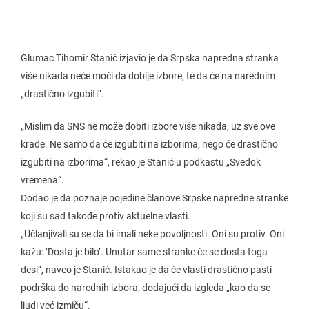
Glumac Tihomir Stanić izjavio je da Srpska napredna stranka
više nikada neće moći da dobije izbore, te da će na narednim
„drastično izgubiti“.
„Mislim da SNS ne može dobiti izbore više nikada, uz sve ove
krađe. Ne samo da će izgubiti na izborima, nego će drastično
izgubiti na izborima“, rekao je Stanić u podkastu „Svedok
vremena“.
Dodao je da poznaje pojedine članove Srpske napredne stranke
koji su sad takođe protiv aktuelne vlasti.
„Učlanjivali su se da bi imali neke povoljnosti. Oni su protiv. Oni
kažu: ‘Dosta je bilo’. Unutar same stranke će se dosta toga
desi“, naveo je Stanić. Istakao je da će vlasti drastično pasti
podrška do narednih izbora, dodajući da izgleda „kao da se
ljudi već izmiču“.