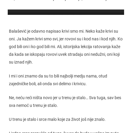
FOTOGRAFIJE: KTV
Balašević je odavno napisao krivi smo mi. Neko kaže krivi su
oni. Ja kažem krivi smo svi, jer rovovi su i kod nas i kod njih. Ko
god bili oni i ko god bili mi. Ali, istorijska lekcija ratovanja kaže
da kada se iskopaju rovovi uvek stradaju oni nedužni, oni koji
su iznad njih.
I mi i oni znamo da su to bili najbolji medju nama, otud
zajedničke boli, ali onda svi delimo i krivicu.
Ne, neću reći ništa novo jer u trenu je stalo… Sva tuga, sav bes
sva nemoć u trenu je stalo.
U trenu je stalo i srce malo koje za život još nije znalo.