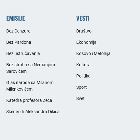
EMISIJE
VESTI
Bez Cenzure
Društvo
Bez Pardona
Ekonomija
Bez ustručavanja
Kosovo i Metohija
Bez straha sa Nemanjom
Kultura
Šarovićem
Politika
Glas naroda sa Milanom
Sport
Milenkovićem
Svet
Katedra profesora Zeca
Skener dr Aleksandra Dikića