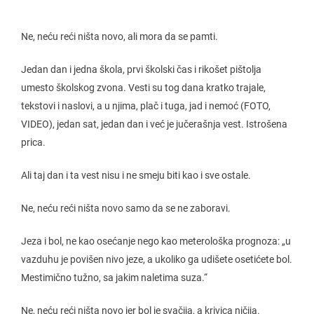
Ne, neću reći ništa novo, ali mora da se pamti.
Jedan dan i jedna škola, prvi školski čas i rikošet pištolja
umesto školskog zvona. Vesti su tog dana kratko trajale,
tekstovi i naslovi, a u njima, plač i tuga, jad i nemoć (FOTO,
VIDEO), jedan sat, jedan dan i već je jučerašnja vest. Istrošena
prica.
Ali taj dan i ta vest nisu i ne smeju biti kao i sve ostale.
Ne, neću reći ništa novo samo da se ne zaboravi.
Jeza i bol, ne kao osećanje nego kao meterološka prognoza: „u
vazduhu je povišen nivo jeze, a ukoliko ga udišete osetićete bol.
Mestimično tužno, sa jakim naletima suza.“
Ne, neću reći ništa novo jer bol je svačija, a krivica ničija.