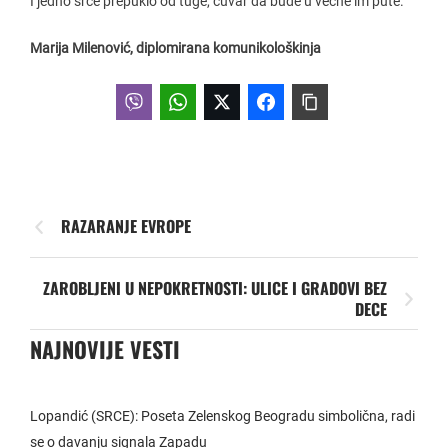
I jedno srce prepuklo od tuge, čuvar da bude u večne im pute.
Marija Milenović, diplomirana komunikološkinja
RAZARANJE EVROPE
ZAROBLJENI U NEPOKRETNOSTI: ULICE I GRADOVI BEZ
DECE
NAJNOVIJE VESTI
Lopandić (SRCE): Poseta Zelenskog Beogradu simbolična, radi
se o davanju signala Zapadu