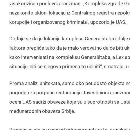
visokorizičan poslovni aranžman. „Kompleks zgrade Gen
nezakonito ukloni lokaciju iz Centralnog registra nepokr
korupcije i organizovanog kriminala“, upozorio je UAS.
Dodaje se da je lokacija komplesa Generalštaba i dalje 
faktora prepliće tako da je malo verovatno da će biti ukl
kako intervenisati na kompleksu Generalštaba, a Lex s
situaciju, niti će njegova primena to učiniti“, smatraju u
Prema analizi ahitekata, samo oko pet odsto objekta nosi
pogodan za potpunu restauraciju. Investicioni aranžman 
oceni UAS sadrži obaveze koje su u suprotnosti sa Ustav
međunarodnih obaveza Srbije.
Procena je ida su rizici od odgovornosti za taj projekat 