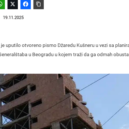
19.11.2025
a je uputilo otvoreno pismo Džaredu Kušneru u vezi sa plani
Generalštaba u Beogradu u kojem traži da ga odmah obustav