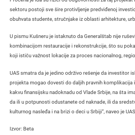
sektoru postoji sve šire protivljenje predviđenoj invest
obuhvata studente, stručnjake iz oblasti arhitekture, urb
U pismu Kušneru je istaknuto da Generalštab nije ruševi
kombinacijom restauracije i rekonstrukcije, što su pokaz
koji ističu važnost lokacije za proces nacionalnog, re
UAS smatra da je jedino održivo rešenje da investitor i
projekta mogao dovesti do daljih pravnih komplikacija i
kakvu finansijsku nadoknadu od Vlade Srbije, na šta ima
da ili u potpunosti odustanete od naknade, ili da sred
kulturnog nasleđa i na brizi o deci u Srbiji“, naveo je U
Izvor: Beta