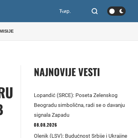
Ћир.
MISIJE
NAJNOVIJE VESTI
ERU
Lopandić (SRCE): Poseta Zelenskog
B
Beogradu simbolična, radi se o davanju
signala Zapadu
08.08.2026
Olenik (LSV): Budućnost Srbije i Ukrajine