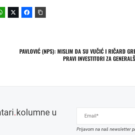
PAVLOVIĆ (NPS): MISLIM DA SU VUČIĆ I RIČARD GR
PRAVI INVESTITORI ZA GENERAL
tari
.
kolumne u
Prijavom na naš newsletter pr