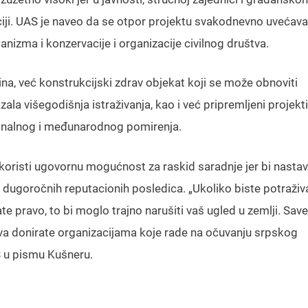
iciji. UAS je naveo da se otpor projektu svakodnevno uvećava
anizma i konzervacije i organizacije civilnog društva.
na, već konstrukcijski zdrav objekat koji se može obnoviti
ala višegodišnja istraživanja, kao i već pripremljeni projek
gionalnog i međunarodnog pomirenja.
skoristi ugovornu mogućnost za raskid saradnje jer bi nasta
 dugoročnih reputacionih posledica. „Ukoliko biste potraživa
te pravo, to bi moglo trajno narušiti vaš ugled u zemlji. Sa
stva donirate organizacijama koje rade na očuvanju srpskog
AS u pismu Kušneru.