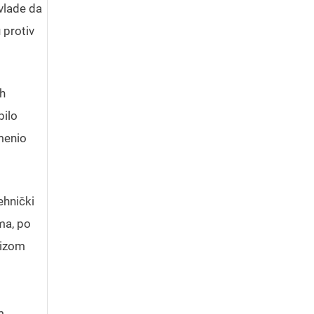
vlade da
 protiv
ih
bilo
menio
ehnički
ma, po
nizom
m