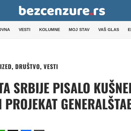
OVNA
VESTI
KOLUMNE
MOJ STAV
VAŠ GLAS
E
IZED
,
DRUŠTVO
,
VESTI
TA SRBIJE PISALO KUŠN
I PROJEKAT GENERALŠTA