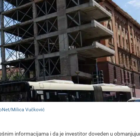
oNet/Milica Vučković
ešnim informacijama i da je investitor doveden u obmanjujuć