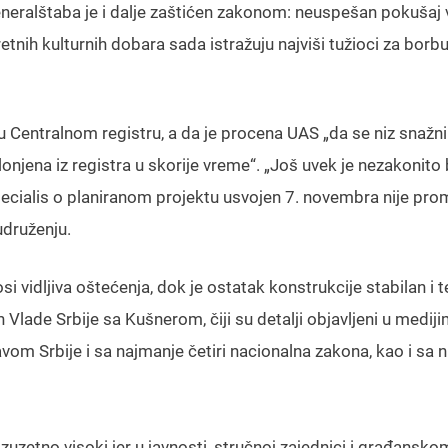
eralštaba je i dalje zaštićen zakonom: neuspešan pokušaj 
etnih kulturnih dobara sada istražuju najviši tužioci za borbu
u Centralnom registru, a da je procena UAS „da se niz snažn
onjena iz registra u skorije vreme“. „Još uvek je nezakonito 
pecialis o planiranom projektu usvojen 7. novembra nije pro
 udruženju.
 vidljiva oštećenja, dok je ostatak konstrukcije stabilan i t
Vlade Srbije sa Kušnerom, čiji su detalji objavljeni u mediji
om Srbije i sa najmanje četiri nacionalna zakona, kao i sa 
izuzetno visoki jer u javnosti, stručnoj zajednici i građansko