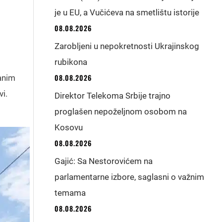
je u EU, a Vučićeva na smetlištu istorije
08.08.2026
Zarobljeni u nepokretnosti Ukrajinskog
rubikona
08.08.2026
ranim
i.
Direktor Telekoma Srbije trajno
proglašen nepoželjnom osobom na
Kosovu
08.08.2026
Gajić: Sa Nestorovićem na
parlamentarne izbore, saglasni o važnim
temama
08.08.2026