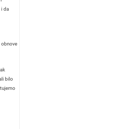
 i da
ti obnove
vak
li bilo
vetujemo