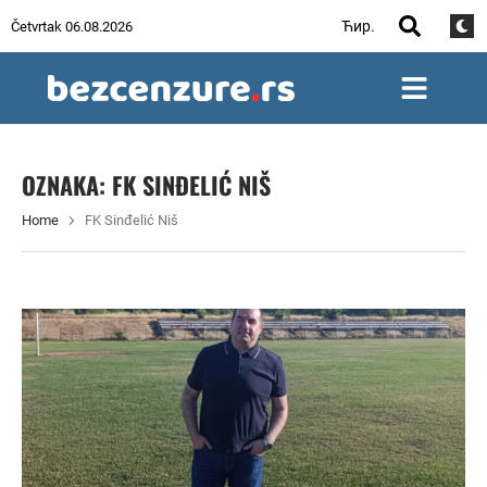
Ћир.
Četvrtak 06.08.2026
OZNAKA:
FK SINĐELIĆ NIŠ
Home
FK Sinđelić Niš