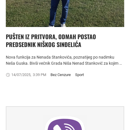
PUŠTEN IZ PRITVORA, ODMAH POSTAO
PREDSEDNIK NIŠKOG SINĐELIĆA
Nova funkcija za Nenada Stankovića, poznatijeg po nadimku
Neša Guska. Bivši većnik Grada Niša Nenad Stanković za kojim …
14/07/2025
,
3:39 PM
Bez Cenzure
Sport