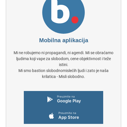
Mobilna aplikacija
Mi ne robujemo ni propagandi, ni agendi. Mi se obraćamo
ljudima koji vape za slobodom, cene objektivnost i teže
istini.
Mi smo bastion slobodnomislećih ljudi i zato je naša
krilatica - Misli slobodno.
Preuzmite na
Google Play
Preuzmite na
App Store