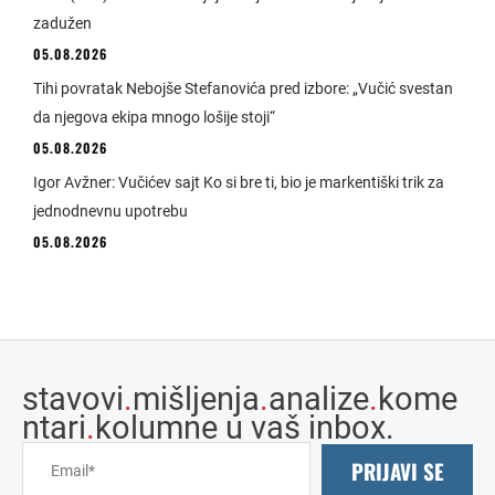
zadužen
05.08.2026
Tihi povratak Nebojše Stefanovića pred izbore: „Vučić svestan
da njegova ekipa mnogo lošije stoji“
05.08.2026
Igor Avžner: Vučićev sajt Ko si bre ti, bio je markentiški trik za
jednodnevnu upotrebu
05.08.2026
stavovi
.
mišljenja
.
analize
.
kome
ntari
.
kolumne u vaš inbox.
PRIJAVI SE