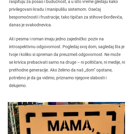
raspituju za posao i budućnost, a u isto vreme gledaju kako
privilegovani kradu i manipulišu sistemom. Osećaj
bespomoćnosti i frustracije, tako tipičan za stihove Đorđevića,
danas je svakodnevica.
Ali i pesma i roman imaju jedno zajedničko: poziv na
introspektivnu odgovornost. Pogledaj svoj dom, sagledaj šta je
tvoje i koliko si spreman da preuzmeš odgovornost. Ne može
se krivica prebacivati samo na druge – ni političare, ni medije, ni
prethodne generacije. Ako želimo da naš „dom“ opstane,
potrebno je da ga vidimo, priznamo njegove slabosti i
delujemo.