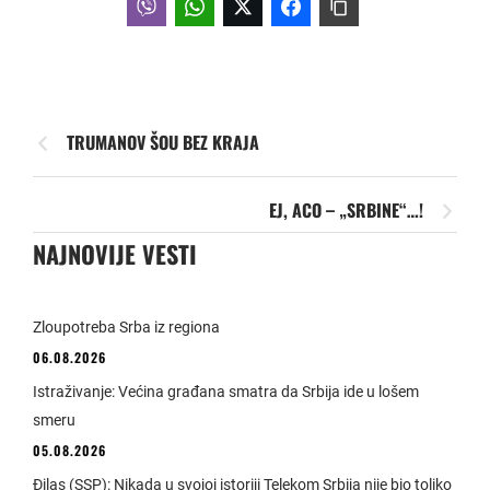
TRUMANOV ŠOU BEZ KRAJA
EJ, ACO – „SRBINE“…!
NAJNOVIJE VESTI
Zloupotreba Srba iz regiona
06.08.2026
Istraživanje: Većina građana smatra da Srbija ide u lošem
smeru
05.08.2026
Đilas (SSP): Nikada u svojoj istoriji Telekom Srbija nije bio toliko