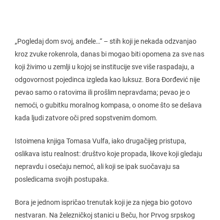
„Pogledaj dom svoj, anđele…“ – stih koji je nekada odzvanjao
kroz zvuke rokenrola, danas bi mogao biti opomena za sve nas
koji živimo u zemlji u kojoj se institucije sve više raspadaju, a
odgovornost pojedinca izgleda kao luksuz. Bora Đorđević nije
pevao samo o ratovima ili prošlim nepravdama; pevao je o
nemoći, o gubitku moralnog kompasa, o onome što se dešava
kada ljudi zatvore oči pred sopstvenim domom.
Istoimena knjiga Tomasa Vulfa, iako drugačijeg pristupa,
oslikava istu realnost: društvo koje propada, likove koji gledaju
nepravdu i osećaju nemoć, ali koji se ipak suočavaju sa
posledicama svojih postupaka.
Bora je jednom ispričao trenutak koji je za njega bio gotovo
nestvaran. Na železničkoj stanici u Beču, hor Prvog srpskog