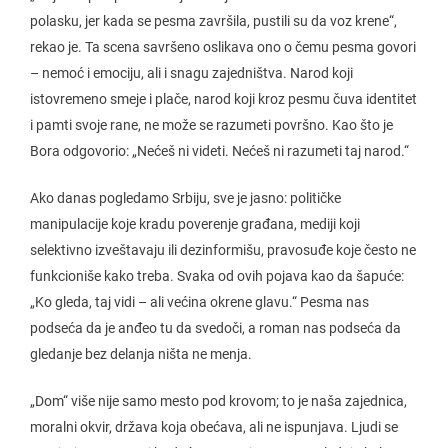
polasku, jer kada se pesma završila, pustili su da voz krene“,
rekao je. Ta scena savršeno oslikava ono o čemu pesma govori
– nemoć i emociju, ali i snagu zajedništva. Narod koji
istovremeno smeje i plače, narod koji kroz pesmu čuva identitet
i pamti svoje rane, ne može se razumeti površno. Kao što je
Bora odgovorio: „Nećeš ni videti. Nećeš ni razumeti taj narod.“
Ako danas pogledamo Srbiju, sve je jasno: političke
manipulacije koje kradu poverenje građana, mediji koji
selektivno izveštavaju ili dezinformišu, pravosuđe koje često ne
funkcioniše kako treba. Svaka od ovih pojava kao da šapuće:
„Ko gleda, taj vidi – ali većina okrene glavu.“ Pesma nas
podseća da je anđeo tu da svedoči, a roman nas podseća da
gledanje bez delanja ništa ne menja.
„Dom“ više nije samo mesto pod krovom; to je naša zajednica,
moralni okvir, država koja obećava, ali ne ispunjava. Ljudi se