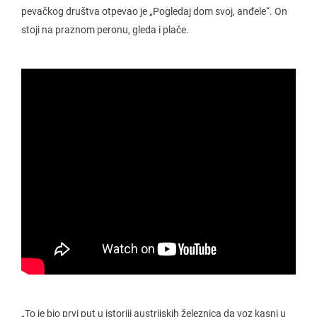
pevačkog društva otpevao je „Pogledaj dom svoj, anđele“. On
stoji na praznom peronu, gleda i plače.
„To je bio prvi put u istoriji austrijskih železnica da voz kasni u