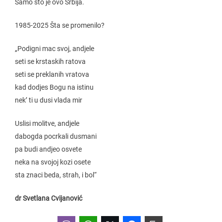
Samo što je ovo Srbija.
1985-2025 Šta se promenilo?
„Podigni mac svoj, andjele
seti se krstaskih ratova
seti se preklanih vratova
kad dodjes Bogu na istinu
nek’ ti u dusi vlada mir
Uslisi molitve, andjele
dabogda pocrkali dusmani
pa budi andjeo osvete
neka na svojoj kozi osete
sta znaci beda, strah, i bol“
dr Svetlana Cvijanović