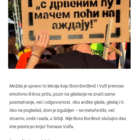
Možda je upravo to lekcija koju Bore Đorđević i Vulf prenose:
emotivno ili kroz priču, poziv na gledanje ne znači samo
posmatranje, već i odgovornost. Ako anđeo gleda, gledaj i ti.
Ako ne pogledaš, dom je izgubljen – ne metaforički, već
stvarno, ovde i sada, u SrbijI. Nije Bora Đorđević slučajno dao
ime pesmi po knjizi Tomasa Vulfa.