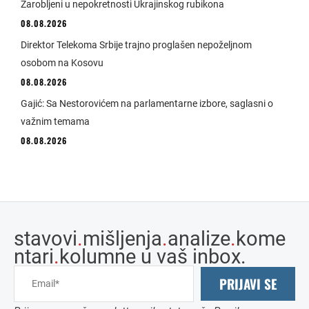
Zarobljeni u nepokretnosti Ukrajinskog rubikona
08.08.2026
Direktor Telekoma Srbije trajno proglašen nepoželjnom
osobom na Kosovu
08.08.2026
Gajić: Sa Nestorovićem na parlamentarne izbore, saglasni o
važnim temama
08.08.2026
stavovi
.
mišljenja
.
analize
.
kome
ntari
.
kolumne u vaš inbox.
PRIJAVI SE