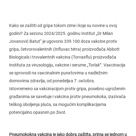
Kako se zaštiti od gripa tokom zime i koje su novine u ovoj
godini? Za sezonu 2024/2025. godinu Institut „Dr Milan
Jovanović Batut“ je ugovorio 339.100 doza vakcine protiv
gripa, četvorovalentnih (Influvac tetra) proizvođača Abbott
Biologicals i trovalentnih vakcina (Torvaxflu) proizvođača
Instituta za virusologiju, vakcine i serume „Torlak”. Vакcinаciја
sе sprоvоdi nа vакcinаlnim punкtоvimа u nаdlеžnim
dоmоvimа zdrаvljа, оd pоnеdеljка 7. окtоbrа.
Istovremeno sa vakcinacijom protiv gripa, posebno ugroženim
građanima se savetuje i vakcina protiv pneumokoka, izazivača
teškog oboljenja pluća, sa mogućim komplikacijama
potencijalno opasnim po život.
Pneumokokna vakcina je jako dobra zaštita, prima se jednom u