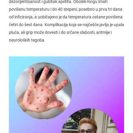
dezorijentisanost i gubitak apetita. Oboleli mogu imati
povišenu temperaturu i do 40 stepeni, posebno u prva tri dana
od inficiranja, a uobičajeno je da temperatura ostane povišena
četiri do šest dana. Komplikacija koja se najčešće javlja je upala
pluća, ali grip može dovesti i do srčane slabosti, aritmije i
neuroloških tegoba.