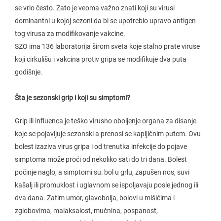
se vrlo često. Zato je veoma važno znati koji su virusi
dominantni u kojoj sezoni da bi se upotrebio upravo antigen
tog virusa za modifikovanje vakcine.
SZO ima 136 laboratorija širom sveta koje stalno prate viruse
koji cirkulišu i vakcina protiv gripa se modifikuje dva puta
godišnje.
Šta je sezonski grip i koji su simptomi?
Grip ili influenca je teško virusno oboljenje organa za disanje
koje se pojavljuje sezonski a prenosi se kapljičnim putem. Ovu
bolest izaziva virus gripa i od trenutka infekcije do pojave
simptoma može proći od nekoliko sati do tri dana. Bolest
počinje naglo, a simptomi su: bol u grlu, zapušen nos, suvi
kašalj ili promuklost i uglavnom se ispoljavaju posle jednog ili
dva dana. Zatim umor, glavobolja, bolovi u mišićima i
zglobovima, malaksalost, mučnina, pospanost,