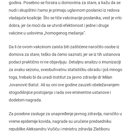
godina. Posebno se forsira u domovima za stare, a kažu da se
nudi i skupštini i tamo je primaju uglavnom poslanici iz redova
vladajuće koalicije. Što se tiče vakcinacije poslanika, vest je vrlo
dobra, jer će moći da se utvrdi efektivnost i jedne i druge
vakcine u uslovima „homogenog mešanja“.
Da li će ovom vakcinom zaista biti zaštićene naročito osobe iz
domova za stare, teško da ćemo saznati, jer se iz tih ustanova
podaci praktično ni ne objavljuju. Detaljnu analizu o imunizaciji
za svaku sezonu, sveobuhvatnu statističku obradu i još mnogo
toga, trebalo bi da uradi Institut za javno zdravlje dr Milan
Jovanović Batut. Ali su oni ove godine zauzeti obeležavanjem
stogodišnjice postojanja i rada ove eminentne ustanove i
dodelom nagrada.
Za posebne zasluge za unapređenje javnog zdravlja, naročito u
vreme epidemije kovida, nagrade su uručene predsedniku
republike Aleksandru Vučiću i ministru zdravlja Zlatiboru