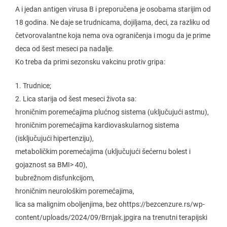
A i jedan antigen virusa B i preporučena je osobama starijim od
18 godina. Ne daje se trudnicama, dojiljama, deci, za razliku od
četvorovalantne koja nema ova ograničenja i mogu da je prime
deca od šest meseci pa nadalje.
Ko treba da primi sezonsku vakcinu protiv gripa:
1. Trudnice;
2. Lica starija od šest meseci života sa:
hroničnim poremećajima plućnog sistema (uključujući astmu),
hroničnim poremećajima kardiovaskularnog sistema
(isključujući hipertenziju),
metaboličkim poremećajima (uključujući šećernu bolest i
gojaznost sa BMI> 40),
bubrežnom disfunkcijom,
hroničnim neurološkim poremećajima,
lica sa malignim oboljenjima, bez ohttps://bezcenzure.rs/wp-
content/uploads/2024/09/Brnjak.jpgira na trenutni terapijski