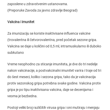
zaposlene u zdravstvenim ustanovama.
(Preporuke Zavoda za javno zdravlje Beograd)
Vakcina i imunitet
Za imunizaciju se koriste inaktivisane influenca vakcine
(trovalentna ili četvorovalentna, pred početak sezone gripa.
Vakcina se daje u količini od 0,5 ml, intramuskularno ili duboko
subkutano
Vreme neophodno za sticanje imuniteta, je dve do tri nedelje
nakon vakcinacije, a postvakcinalni imunitet varira i traje od tri
do šest meseci, koliko i sezona gripa, tako da je vakcinacija
protiv sezonskog gripa potrebna svake godine. Vakcina protiv
gripa je po tipu inaktivisana vakcina, daje se decenijama i
veoma je bezbedna.
Postoji veliki broj različitih virusa gripa i oni mutiraju i menjaju