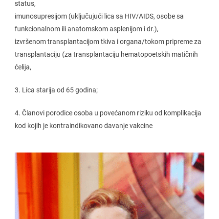
status,
imunosupresijom (uključujući lica sa HIV/AIDS, osobe sa
funkcionalnom ili anatomskom asplenijom i dr.),
izvršenom transplantacijom tkiva i organa/tokom pripreme za
transplantaciju (za transplantaciju hematopoetskih matičnih
ćelija,
3. Lica starija od 65 godina;
4. Članovi porodice osoba u povećanom riziku od komplikacija
kod kojih je kontraindikovano davanje vakcine