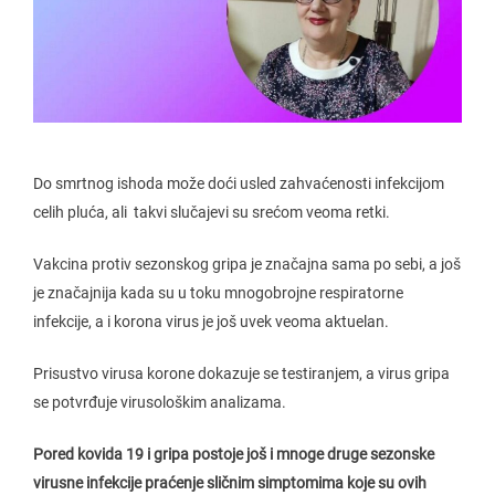
Do smrtnog ishoda može doći usled zahvaćenosti infekcijom
celih pluća, ali takvi slučajevi su srećom veoma retki.
Vakcina protiv sezonskog gripa je značajna sama po sebi, a još
je značajnija kada su u toku mnogobrojne respiratorne
infekcije, a i korona virus je još uvek veoma aktuelan.
Prisustvo virusa korone dokazuje se testiranjem, a virus gripa
se potvrđuje virusološkim analizama.
Pored kovida 19 i gripa postoje još i mnoge druge sezonske
virusne infekcije praćenje sličnim simptomima koje su ovih