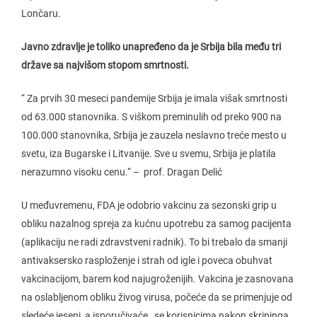
Lončaru.
Javno zdravlje je toliko unapređeno da je Srbija bila među tri
države sa najvišom stopom smrtnosti.
“ Za prvih 30 meseci pandemije Srbija je imala višak smrtnosti
od 63.000 stanovnika. S viškom preminulih od preko 900 na
100.000 stanovnika, Srbija je zauzela neslavno treće mesto u
svetu, iza Bugarske i Litvanije. Sve u svemu, Srbija je platila
nerazumno visoku cenu.“ – prof. Dragan Delić
U međuvremenu, FDA je odobrio vakcinu za sezonski grip u
obliku nazalnog spreja za kućnu upotrebu za samog pacijenta
(aplikaciju ne radi zdravstveni radnik). To bi trebalo da smanji
antivaksersko rasploženje i strah od igle i poveca obuhvat
vakcinacijom, barem kod najugroženijih. Vakcina je zasnovana
na oslabljenom obliku živog virusa, počeće da se primenjuje od
sledeće jeseni, a isporučivaće se korisnicima nakon skrininga.