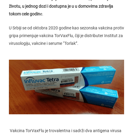
životu, u jednog dozi i dostupna je u u domovima zdravlja
tokom cele godin
e.
U Srbiji se od oktobra 2020 godine kao sezonska vakcina protiv
gripa primenjuje vakcina TorVaxFlu, čiji je distributer Institut za
virusologiju, vakcine i serume “Torlak”.
Vakcina TorVaxFlu je trovalentna i sadrži dva antigena virusa