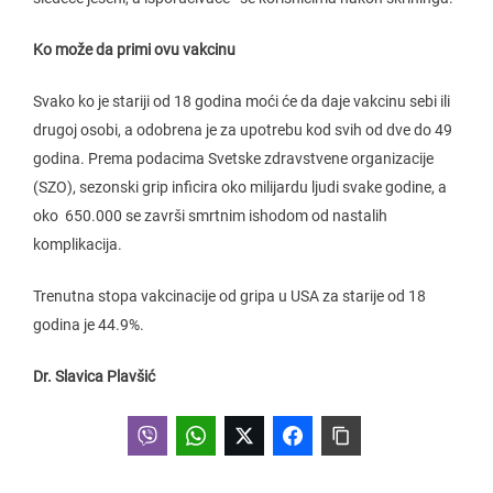
Ko može da primi ovu vakcinu
Svako ko je stariji od 18 godina moći će da daje vakcinu sebi ili
drugoj osobi, a odobrena je za upotrebu kod svih od dve do 49
godina. Prema podacima Svetske zdravstvene organizacije
(SZO), sezonski grip inficira oko milijardu ljudi svake godine, a
oko 650.000 se završi smrtnim ishodom od nastalih
komplikacija.
Trenutna stopa vakcinacije od gripa u USA za starije od 18
godina je 44.9%.
Dr. Slavica Plavšić