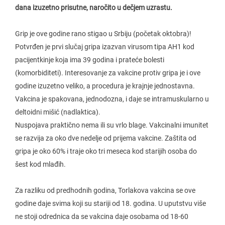
dana izuzetno prisutne, naročito u dečjem uzrastu.
Grip je ove godine rano stigao u Srbiju (početak oktobra)!
Potvrđen je prvi slučaj gripa izazvan virusom tipa AH1 kod
pacijentkinje koja ima 39 godina i prateće bolesti
(komorbiditeti). Interesovanje za vakcine protiv gripa je i ove
godine izuzetno veliko, a procedura je krajnje jednostavna.
Vakcina je spakovana, jednodozna, i daje se intramuskularno u
deltoidni mišić (nadlaktica).
Nuspojava praktično nema ili su vrlo blage. Vakcinalni imunitet
se razvija za oko dve nedelje od prijema vakcine. Zaštita od
gripa je oko 60% i traje oko tri meseca kod starijih osoba do
šest kod mlađih.
Za razliku od predhodnih godina, Torlakova vakcina se ove
godine daje svima koji su stariji od 18. godina. U uputstvu više
ne stoji odrednica da se vakcina daje osobama od 18-60