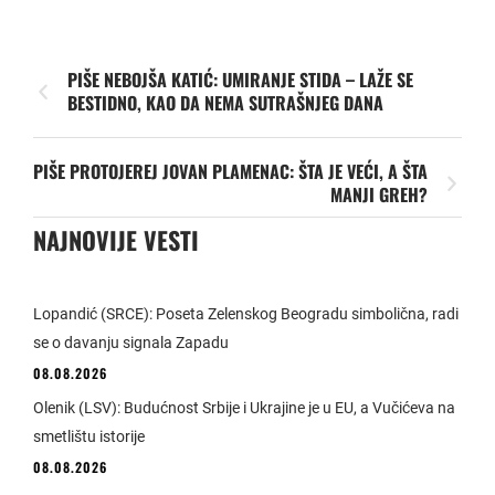
PIŠE NEBOJŠA KATIĆ: UMIRANJE STIDA – LAŽE SE
BESTIDNO, KAO DA NEMA SUTRAŠNJEG DANA
PIŠE PROTOJEREJ JOVAN PLAMENAC: ŠTA JE VEĆI, A ŠTA
MANJI GREH?
NAJNOVIJE VESTI
Lopandić (SRCE): Poseta Zelenskog Beogradu simbolična, radi
se o davanju signala Zapadu
08.08.2026
Olenik (LSV): Budućnost Srbije i Ukrajine je u EU, a Vučićeva na
smetlištu istorije
08.08.2026