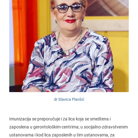
dr Slavica Plavšić
Imunizacija se preporučuje i za lica koja se smeštena i
zaposlena u gerontološkim centrima; u socijalno-zdravstvenim
ustanovama i kod lica zaposlenih u tim ustanovama, za