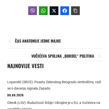
ČAS ANATOMIJE JEDNE MAJKE
VUČIĆEVA SPOLJNA „BORDEL“ POLITIKA
NAJNOVIJE VESTI
Lopandić (SRCE): Poseta Zelenskog Beogradu simbolična, radi
se o davanju signala Zapadu
08.08.2026
Olenik (LSV): Budućnost Srbije i Ukrajine je u EU, a Vučićeva na