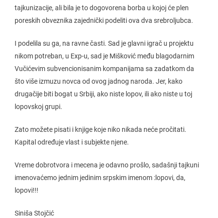
tajkunizacije, ali bila je to dogovorena borba u kojoj će plen
poreskih obveznika zajednički podeliti ova dva srebroljubca.
I podelila su ga, na ravne časti. Sad je glavni igrač u projektu
nikom potreban, u Exp-u, sad je Mišković među blagodarnim
Vučićevim subvencionisanim kompanijama sa zadatkom da
što više izmuzu novca od ovog jadnog naroda. Jer, kako
drugačije biti bogat u Srbiji, ako niste lopov, ili ako niste u toj
lopovskoj grupi.
Zato možete pisati i knjige koje niko nikada neće pročitati.
Kapital određuje vlast i subjekte njene.
Vreme dobrotvora i mecena je odavno prošlo, sadašnji tajkuni
imenovaćemo jednim jedinim srpskim imenom :lopovi, da,
lopovi!!!
Siniša Stojčić