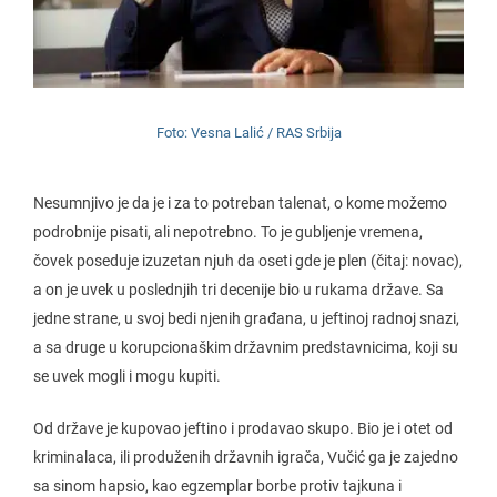
Foto: Vesna Lalić / RAS Srbija
Nesumnjivo je da je i za to potreban talenat, o kome možemo
podrobnije pisati, ali nepotrebno. To je gubljenje vremena,
čovek poseduje izuzetan njuh da oseti gde je plen (čitaj: novac),
a on je uvek u poslednjih tri decenije bio u rukama države. Sa
jedne strane, u svoj bedi njenih građana, u jeftinoj radnoj snazi,
a sa druge u korupcionaškim državnim predstavnicima, koji su
se uvek mogli i mogu kupiti.
Od države je kupovao jeftino i prodavao skupo. Bio je i otet od
kriminalaca, ili produženih državnih igrača, Vučić ga je zajedno
sa sinom hapsio, kao egzemplar borbe protiv tajkuna i