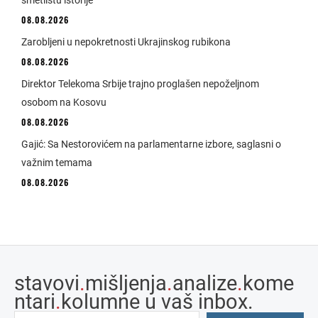
smetlištu istorije
08.08.2026
Zarobljeni u nepokretnosti Ukrajinskog rubikona
08.08.2026
Direktor Telekoma Srbije trajno proglašen nepoželjnom
osobom na Kosovu
08.08.2026
Gajić: Sa Nestorovićem na parlamentarne izbore, saglasni o
važnim temama
08.08.2026
stavovi
.
mišljenja
.
analize
.
kome
ntari
.
kolumne u vaš inbox.