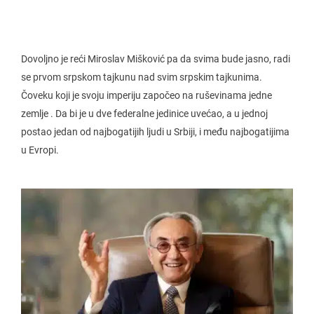
Dovoljno je reći Miroslav Mišković pa da svima bude jasno, radi
se prvom srpskom tajkunu nad svim srpskim tajkunima.
Čoveku koji je svoju imperiju započeo na ruševinama jedne
zemlje . Da bi je u dve federalne jedinice uvećao, a u jednoj
postao jedan od najbogatijih ljudi u Srbiji, i među najbogatijima
u Evropi.