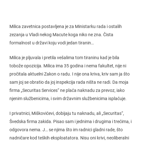
Milica zavetnica postavljena je za Ministarku rada i ostalih
zezanja u Vladi nekog Macute koga niko ne zna. Čista
formalnost u državi koju vodi jedan tiranin…
Milica je pljuvala i pretila vešalima tom tiraninu kad je bila
tobože opozicija. Milica ima 35 godina i nema fakultet, nije ni
pročitala aktuelni Zakon o radu. I nije ona kriva, kriv sam ja što
sam joj se obratio da joj inspekcija rada ništa ne radi. Da moja
firma „Securitas Services“ ne plaća naknadu za prevoz, iako
njenim službenicima, i svim državnim službenicima isplaćuje.
I privatnici, Miškovićevi, dobijaju tu naknadu, ali „Securitas“,
Švedska firma zakida. Pisao sam i jednima i drugima i trećima, i
odgovora nema. J… se njima što im radnici gladni rade, što
nadničare kod teških eksploatatora. Nisu oni krivi, neoliberalni