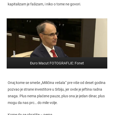
kapitalizam je fašizam, i niko o tome ne govori.
Đuro Macut FOTOGRAFIJE: Fonet
Onaj kome se smeše „Miličina vešala“ pre više od deset godina
pozvao je strane investitore u Srbiju, jer ovde je jeftina radna
snaga. Plus nema plaćene pauze, plus ona je jedan dinar, plus
mogu da nas prc… do mile volje.
Kome da se obratite – nema.