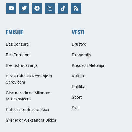
EMISIJE
VESTI
Bez Cenzure
Društvo
Bez Pardona
Ekonomija
Bez ustručavanja
Kosovo i Metohija
Bez straha sa Nemanjom
Kultura
Šarovićem
Politika
Glas naroda sa Milanom
Sport
Milenkovićem
Svet
Katedra profesora Zeca
Skener dr Aleksandra Dikića