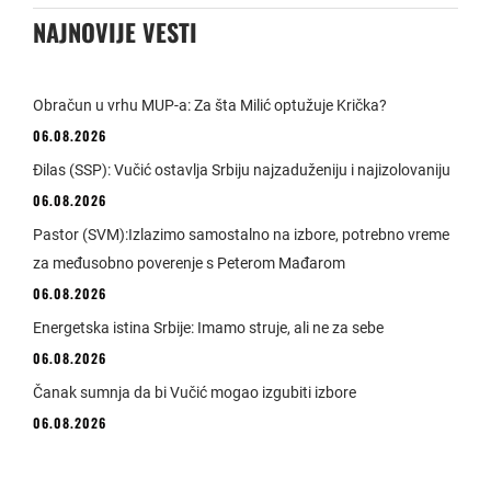
NAJNOVIJE VESTI
Obračun u vrhu MUP-a: Za šta Milić optužuje Krička?
06.08.2026
Đilas (SSP): Vučić ostavlja Srbiju najzaduženiju i najizolovaniju
06.08.2026
Pastor (SVM):Izlazimo samostalno na izbore, potrebno vreme
za međusobno poverenje s Peterom Mađarom
06.08.2026
Energetska istina Srbije: Imamo struje, ali ne za sebe
06.08.2026
Čanak sumnja da bi Vučić mogao izgubiti izbore
06.08.2026