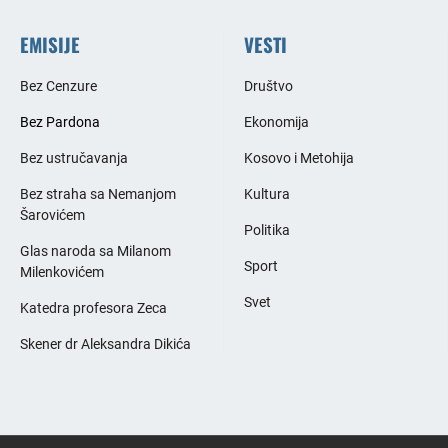
EMISIJE
VESTI
Bez Cenzure
Društvo
Bez Pardona
Ekonomija
Bez ustručavanja
Kosovo i Metohija
Bez straha sa Nemanjom
Kultura
Šarovićem
Politika
Glas naroda sa Milanom
Sport
Milenkovićem
Svet
Katedra profesora Zeca
Skener dr Aleksandra Dikića