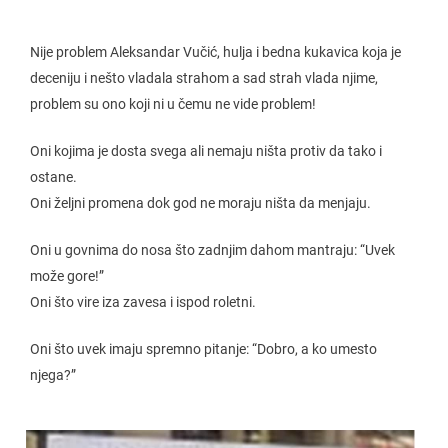
Nije problem Aleksandar Vučić, hulja i bedna kukavica koja je
deceniju i nešto vladala strahom a sad strah vlada njime,
problem su ono koji ni u čemu ne vide problem!
Oni kojima je dosta svega ali nemaju ništa protiv da tako i
ostane.
Oni željni promena dok god ne moraju ništa da menjaju.
Oni u govnima do nosa što zadnjim dahom mantraju: “Uvek
može gore!”
Oni što vire iza zavesa i ispod roletni.
Oni što uvek imaju spremno pitanje: “Dobro, a ko umesto
njega?”