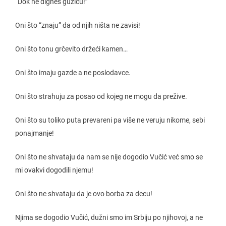
“Dok ne digneš guzicu!”
Oni što “znaju” da od njih ništa ne zavisi!
Oni što tonu grčevito držeći kamen…
Oni što imaju gazde a ne poslodavce.
Oni što strahuju za posao od kojeg ne mogu da prežive.
Oni što su toliko puta prevareni pa više ne veruju nikome, sebi
ponajmanje!
Oni što ne shvataju da nam se nije dogodio Vučić već smo se
mi ovakvi dogodili njemu!
Oni što ne shvataju da je ovo borba za decu!
Njima se dogodio Vučić, dužni smo im Srbiju po njihovoj, a ne