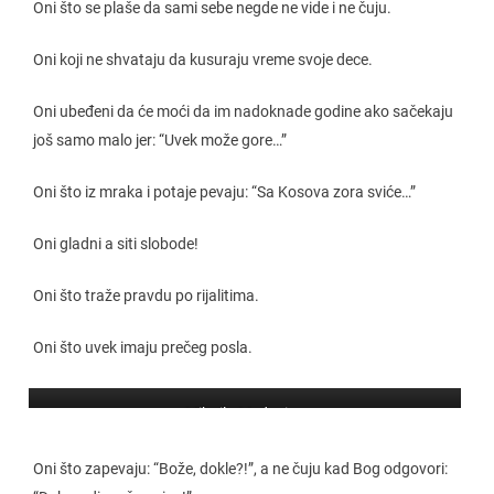
Oni što se plaše da sami sebe negde ne vide i ne čuju.
Oni koji ne shvataju da kusuraju vreme svoje dece.
Oni ubeđeni da će moći da im nadoknade godine ako sačekaju
još samo malo jer: “Uvek može gore…”
Oni što iz mraka i potaje pevaju: “Sa Kosova zora sviće…”
Oni gladni a siti slobode!
Oni što traže pravdu po rijalitima.
Oni što uvek imaju prečeg posla.
Mihailo Medenica
Oni što zapevaju: “Bože, dokle?!”, a ne čuju kad Bog odgovori: