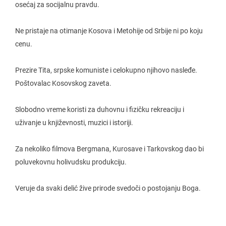
osećaj za socijalnu pravdu.
Ne pristaje na otimanje Kosova i Metohije od Srbije ni po koju
cenu.
Prezire Tita, srpske komuniste i celokupno njihovo nasleđe.
Poštovalac Kosovskog zaveta.
Slobodno vreme koristi za duhovnu i fizičku rekreaciju i
uživanje u književnosti, muzici i istoriji.
Za nekoliko filmova Bergmana, Kurosave i Tarkovskog dao bi
poluvekovnu holivudsku produkciju.
Veruje da svaki delić žive prirode svedoči o postojanju Boga.