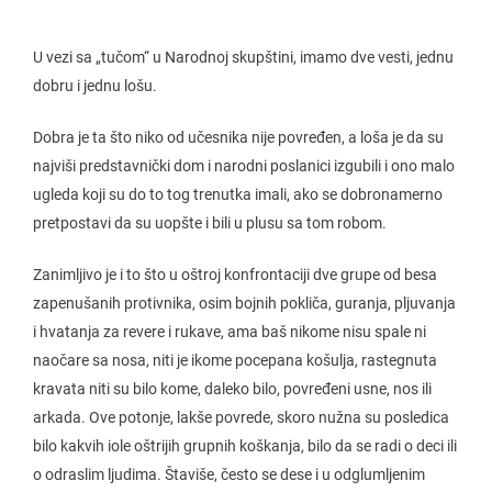
U vezi sa „tučom“ u Narodnoj skupštini, imamo dve vesti, jednu
dobru i jednu lošu.
Dobra je ta što niko od učesnika nije povređen, a loša je da su
najviši predstavnički dom i narodni poslanici izgubili i ono malo
ugleda koji su do to tog trenutka imali, ako se dobronamerno
pretpostavi da su uopšte i bili u plusu sa tom robom.
Zanimljivo je i to što u oštroj konfrontaciji dve grupe od besa
zapenušanih protivnika, osim bojnih pokliča, guranja, pljuvanja
i hvatanja za revere i rukave, ama baš nikome nisu spale ni
naočare sa nosa, niti je ikome pocepana košulja, rastegnuta
kravata niti su bilo kome, daleko bilo, povređeni usne, nos ili
arkada. Ove potonje, lakše povrede, skoro nužna su posledica
bilo kakvih iole oštrijih grupnih koškanja, bilo da se radi o deci ili
o odraslim ljudima. Štaviše, često se dese i u odglumljenim