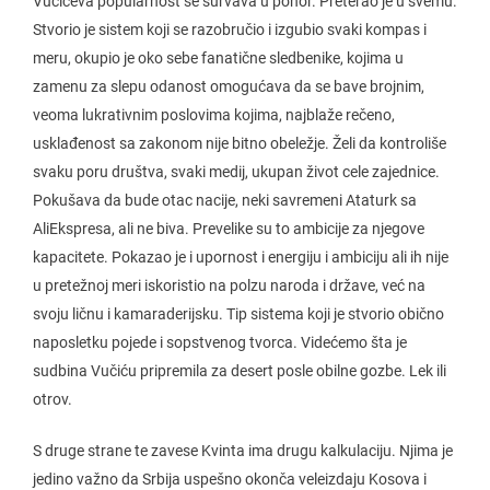
Vučićeva popularnost se survava u ponor. Preterao je u svemu.
Stvorio je sistem koji se razobručio i izgubio svaki kompas i
meru, okupio je oko sebe fanatične sledbenike, kojima u
zamenu za slepu odanost omogućava da se bave brojnim,
veoma lukrativnim poslovima kojima, najblaže rečeno,
usklađenost sa zakonom nije bitno obeležje. Želi da kontroliše
svaku poru društva, svaki medij, ukupan život cele zajednice.
Pokušava da bude otac nacije, neki savremeni Ataturk sa
AliEkspresa, ali ne biva. Prevelike su to ambicije za njegove
kapacitete. Pokazao je i upornost i energiju i ambiciju ali ih nije
u pretežnoj meri iskoristio na polzu naroda i države, već na
svoju ličnu i kamaraderijsku. Tip sistema koji je stvorio obično
naposletku pojede i sopstvenog tvorca. Videćemo šta je
sudbina Vučiću pripremila za desert posle obilne gozbe. Lek ili
otrov.
S druge strane te zavese Kvinta ima drugu kalkulaciju. Njima je
jedino važno da Srbija uspešno okonča veleizdaju Kosova i