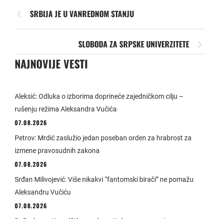
SRBIJA JE U VANREDNOM STANJU
SLOBODA ZA SRPSKE UNIVERZITETE
NAJNOVIJE VESTI
Aleksić: Odluka o izborima doprineće zajedničkom cilju –
rušenju režima Aleksandra Vučića
07.08.2026
Petrov: Mrdić zaslužio jedan poseban orden za hrabrost za
izmene pravosudnih zakona
07.08.2026
Srđan Milivojević: Više nikakvi “fantomski birači” ne pomažu
Aleksandru Vučiću
07.08.2026