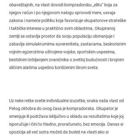
obaveštajnih, na vlast dovodi kompradorsku „elitu“ koja za
njegov račun i po njegovom nalogu sprovodi mere, usvaja
zakona i nameće politiku koja favorizuje okupatorove strateške
i taktičke interese u praktično svim oblastima. Okupiranoj
zemlji se ostavlja prostor da svoju populaciju obmanjuje i
zabavlja simulakrumima suvereniteta, zastavama, beskorisnim
vojnim egzercirima uštrojene vojske, sportskim uspesima,
bestidnim brbljanjem zvaničnika o svetloj budućnosti i brojnim
sličnim alatima uspešno korišćenim širom sveta.
Uz neke retke svetle individualne izuzetke, svaka naša vlast od
Petog oktobra do ovog časa je kompradorska. Okupator je
smenjuje ili podržava isključivo u skladu sa rezultatima koje joj
isporučuje i čini to hladno, proračunato, bez emocija. Danas si
opozicija ali već sutra možeš da budeš na vlasti ako si