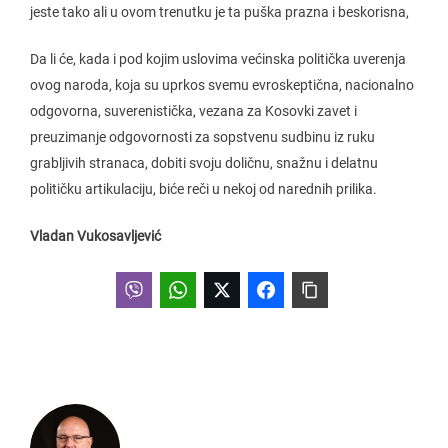
jeste tako ali u ovom trenutku je ta puška prazna i beskorisna,
Da li će, kada i pod kojim uslovima većinska politička uverenja
ovog naroda, koja su uprkos svemu evroskeptična, nacionalno
odgovorna, suverenistička, vezana za Kosovki zavet i
preuzimanje odgovornosti za sopstvenu sudbinu iz ruku
grabljivih stranaca, dobiti svoju doličnu, snažnu i delatnu
političku artikulaciju, biće reči u nekoj od narednih prilika.
Vladan Vukosavljević