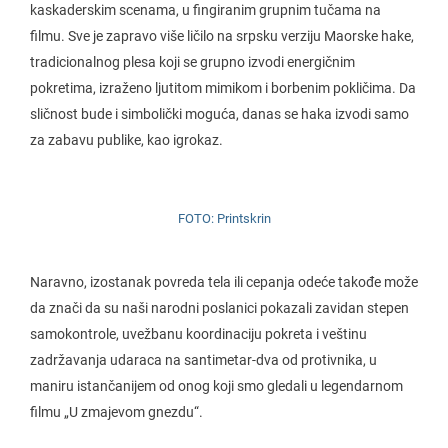
kaskaderskim scenama, u fingiranim grupnim tučama na
filmu. Sve je zapravo više ličilo na srpsku verziju Maorske hake,
tradicionalnog plesa koji se grupno izvodi energičnim
pokretima, izraženo ljutitom mimikom i borbenim pokličima. Da
sličnost bude i simbolički moguća, danas se haka izvodi samo
za zabavu publike, kao igrokaz.
FOTO: Printskrin
Naravno, izostanak povreda tela ili cepanja odeće takođe može
da znači da su naši narodni poslanici pokazali zavidan stepen
samokontrole, uvežbanu koordinaciju pokreta i veštinu
zadržavanja udaraca na santimetar-dva od protivnika, u
maniru istančanijem od onog koji smo gledali u legendarnom
filmu „U zmajevom gnezdu“.