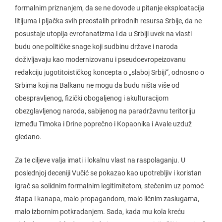
formalnim priznanjem, da se ne dovode u pitanje eksploatacija
litijuma i pljačka svih preostalih prirodnih resursa Srbije, da ne
posustaje utopija evrofanatizma i da u Srbiji uvek na vlasti
budu one političke snage koji sudbinu države i naroda
doživljavaju kao modernizovanu i pseudoevropeizovanu
redakciju jugotitoističkog koncepta o „slaboj Srbiji“, odnosno o
Srbima koji na Balkanu ne mogu da budu ništa više od
obespravljenog, fizički obogaljenog i akulturacijom
obezglavljenog naroda, sabijenog na paradržavnu teritoriju
između Timoka i Drine poprečno i Kopaonika i Avale uzduž
gledano.
Za te ciljeve valja imati i lokalnu vlast na raspolaganju. U
poslednjoj deceniji Vučić se pokazao kao upotrebljiv i koristan
igrač sa solidnim formalnim legitimitetom, stečenim uz pomoć
štapa i kanapa, malo propagandom, malo ličnim zaslugama,
malo izbornim potkradanjem. Sada, kada mu kola kreću