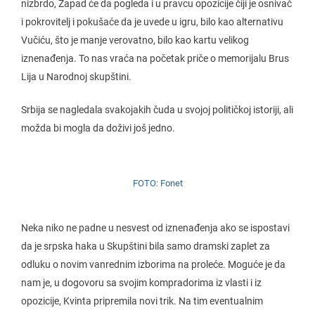
nizbrdo, Zapad će da pogleda i u pravcu opozicije čiji je osnivač
i pokrovitelj i pokušaće da je uvede u igru, bilo kao alternativu
Vučiću, što je manje verovatno, bilo kao kartu velikog
iznenađenja. To nas vraća na početak priče o memorijalu Brus
Lija u Narodnoj skupštini.
Srbija se nagledala svakojakih čuda u svojoj političkoj istoriji, ali
možda bi mogla da doživi još jedno.
FOTO: Fonet
Neka niko ne padne u nesvest od iznenađenja ako se ispostavi
da je srpska haka u Skupštini bila samo dramski zaplet za
odluku o novim vanrednim izborima na proleće. Moguće je da
nam je, u dogovoru sa svojim kompradorima iz vlasti i iz
opozicije, Kvinta pripremila novi trik. Na tim eventualnim