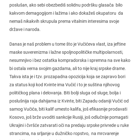
poslušan, ako sebi obezbediš solidnu podršku glasača bilo
kakvom demagogijom i lažima i ako dokažeš okupatoru da
nemaš nikakvih skrupula prema vitalnim interesima svoje
države i naroda.
Danas je naš problem u tome što je Vučićeva vlast, iza jeftine
maske suverenizma i lažne spoljnopolitičke multipolarnosti,
nesumnjivo i bez ostatka kompradorska i spremna na sve kako
bi ostala verna svojim gazdama, ali to nije kraj srpske drame.
Takva ista je i tzv. prozapadna opozicija koja se zapravo bori
za status koji kod Kvinte ima Vučić i to je suština njihovog
političkog plana i delovanja. Biti bolji sluga od sluge, bolja i
poslušnija raja dahijama iz Kvinte, biti Zapadu odaniji Vučić od
samog Vučića, biti kalif umesto kalifa, još efikasnije prodavati
Kosovo, još brže uvoditi sankcije Rusiji, još odlučnije pomagati
Ukrajini i čvršće zatvarati oči na predaju srpske privrede u ruke
strancima, na srljanje u dužničko ropstvo, na mrcvarenje