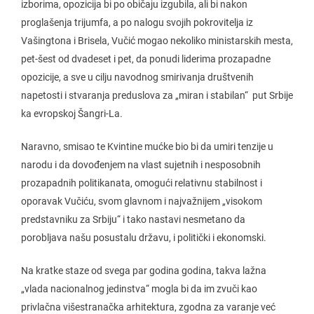
izborima, opozicija bi po običaju izgubila, ali bi nakon
proglašenja trijumfa, a po nalogu svojih pokrovitelja iz
Vašingtona i Brisela, Vučić mogao nekoliko ministarskih mesta,
pet-šest od dvadeset i pet, da ponudi liderima prozapadne
opozicije, a sve u cilju navodnog smirivanja društvenih
napetosti i stvaranja preduslova za „miran i stabilan“ put Srbije
ka evropskoj Šangri-La.
Naravno, smisao te Kvintine mućke bio bi da umiri tenzije u
narodu i da dovođenjem na vlast sujetnih i nesposobnih
prozapadnih politikanata, omogući relativnu stabilnost i
oporavak Vučiću, svom glavnom i najvažnijem „visokom
predstavniku za Srbiju“ i tako nastavi nesmetano da
porobljava našu posustalu državu, i politički i ekonomski.
Na kratke staze od svega par godina godina, takva lažna
„vlada nacionalnog jedinstva“ mogla bi da im zvuči kao
privlačna višestranačka arhitektura, zgodna za varanje već