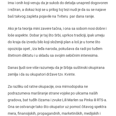
Ima i onih koji veruju da je sukob do detalja unapred dogovoren
i režiran, a dokaz koji se u prilog toj tezi nudi je da su se najave
baš takvog zapleta pojavile na Tviteru par dana ranije.
Ako je ta teorija mini zavere tačna, i ona sa sobom nosi dobre i
loše aspekte. Dobar je taj što Srbi, uprkos tradiciji, ipak umeju
do kraja da izvedu bilo koji složeniji plan a loš je u tome što
opozicija opet , iza leđa naroda, pokušava da radi po tuđem
štetnom diktatu i u skladu sa svojim sebičnim interesima.
Danas ljudi sve više razumeju da je Srbija suštinski okupirana
zemlja i da su okupatori države tzv. Kvinte.
Za razliku od ratne okupacije, ova mirnodopska ne
podrazumeva marširanje strane vojske po ulicama naših
gradova, bat tuđih čizama i zvuke Lili Marlen sa Pinka ili RTS-a.
Ona se ostvaruje tako što okupator uz pomoć čitavog spektra
mera, finansijskih, propagandnih, marketinških, medijskih i