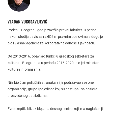
VLADAN VUKOSAVLJEVIĆ
Rođen u Beogradu gde je završio pravni fakultet. U periodu
nakon studija bavio se različitim pravnim poslovima a dugo je
bio i vlasnik agencije za korporativne odnose s javnošću.
Od 2013-2016. obavljao funkciju gradskog sekretara za
kulturu u Beogradu a u periodu 2016-2020. bio je i ministar
kulture i informisanja.
Nije bio član političkih stranaka ali je podržavao sve one
organizacije, grupe i pojedince koji su nastupali sa pozicija
prosvećenog patriotizma.
Evroskeptik, blizak idejama desnog centra koji ima naglašeniji