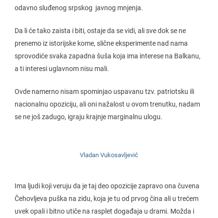
odavno sluđenog srpskog javnog mnjenja.
Da li će tako zaista i biti, ostaje da se vidi, ali sve dok se ne
prenemo iz istorijske kome, slične eksperimente nad nama
sprovodiće svaka zapadna šuša koja ima interese na Balkanu,
a ti interesi uglavnom nisu mali.
Ovde namerno nisam spominjao uspavanu tzv. patriotsku ili
nacionalnu opoziciju, ali oni nažalost u ovom trenutku, nadam
se ne još zadugo, igraju krajnje marginalnu ulogu.
Vladan Vukosavljević
Ima ljudi koji veruju da je taj deo opozicije zapravo ona čuvena
Čehovljeva puška na zidu, koja je tu od prvog čina ali u trećem
uvek opali i bitno utiče na rasplet događaja u drami. Možda i