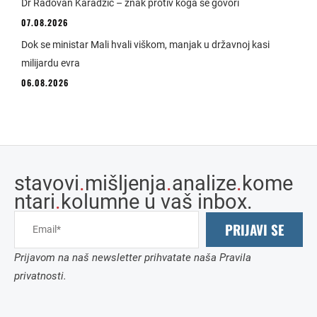
Dr Radovan Karadžić – znak protiv koga se govori
07.08.2026
Dok se ministar Mali hvali viškom, manjak u državnoj kasi
milijardu evra
06.08.2026
stavovi
.
mišljenja
.
analize
.
kome
ntari
.
kolumne u vaš inbox.
PRIJAVI SE
Prijavom na naš newsletter prihvatate naša Pravila
privatnosti.