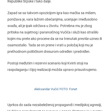
Republike Srpske i tako dalje.
Zapad se sa takvom opozicijom igra kao mačka sa mišem,
ponižava je, vara lažnim obećanjima, ucenjuje i međusobno
svađa, ali je ipak održava u životu. Potrebna mu je zbog
pritiska na sujetnog i paranoičnog Vučića i služi kao strašilo
kojim mu prete ako procene da se na trenutak previše uzneo ili
osamostalio. Tada se on prene i vrati u položaj koji mu je
prethodnom političkom dresurom određen i predviđen.
Postoji međutim i rezervni scenario koji Kvinti stoji na
raspolaganju i čijoj realizaciji možda upravo prisustvujemo.
Aleksandar Vučić FOTO: Fonet
Uprkos do sada nezabeleženoj propagandi i medijskoj agresiji,