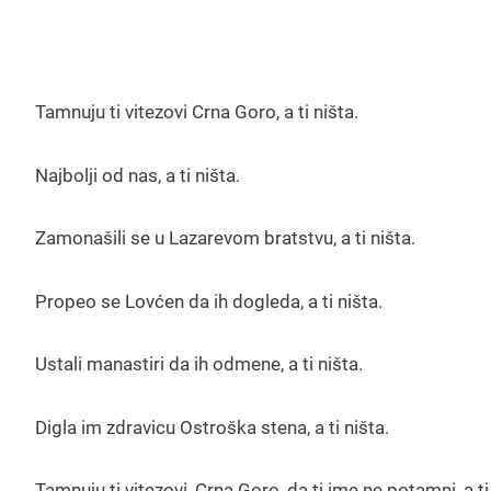
Tamnuju ti vitezovi Crna Goro, a ti ništa.
Najbolji od nas, a ti ništa.
Zamonašili se u Lazarevom bratstvu, a ti ništa.
Propeo se Lovćen da ih dogleda, a ti ništa.
Ustali manastiri da ih odmene, a ti ništa.
Digla im zdravicu Ostroška stena, a ti ništa.
Tamnuju ti vitezovi, Crna Goro, da ti ime ne potamni, a ti