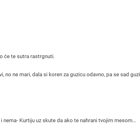
 će te sutra rastrgnuti.
vi, no ne mari, dala si koren za guzicu odavno, pa se sad gu
va i nema- Kurtiju uz skute da ako te nahrani tvojim mesom…