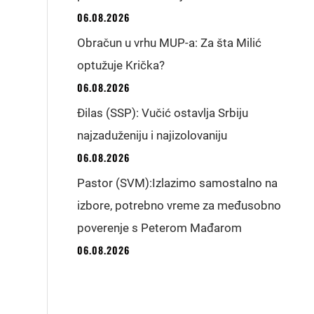
06.08.2026
Obračun u vrhu MUP-a: Za šta Milić
optužuje Krička?
06.08.2026
Đilas (SSP): Vučić ostavlja Srbiju
najzaduženiju i najizolovaniju
06.08.2026
Pastor (SVM):Izlazimo samostalno na
izbore, potrebno vreme za međusobno
poverenje s Peterom Mađarom
06.08.2026