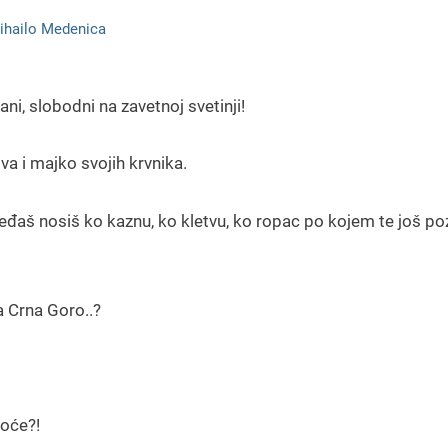
ihailo Medenica
ani, slobodni na zavetnoj svetinji!
a i majko svojih krvnika.
 međaš nosiš ko kaznu, ko kletvu, ko ropac po kojem te još po
ja Crna Goro..?
hoće?!