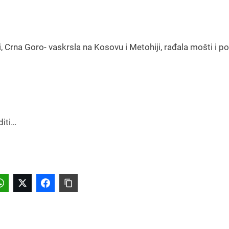
, Crna Goro- vaskrsla na Kosovu i Metohiji, rađala mošti i po
diti…