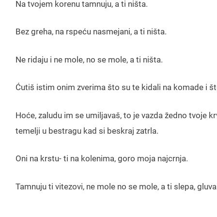
Na tvojem korenu tamnuju, a ti ništa.
Bez greha, na rspeću nasmejani, a ti ništa.
Ne ridaju i ne mole, no se mole, a ti ništa.
Ćutiš istim onim zverima što su te kidali na komade i što
Hoće, zaludu im se umiljavaš, to je vazda žedno tvoje kr
temelji u bestragu kad si beskraj zatrla.
Oni na krstu- ti na kolenima, goro moja najcrnja.
Tamnuju ti vitezovi, ne mole no se mole, a ti slepa, glu