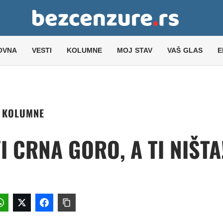
OVNA
VESTI
KOLUMNE
MOJ STAV
VAŠ GLAS
E
KOLUMNE
I CRNA GORO, A TI NIŠTA