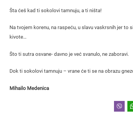
Šta ćeš kad ti sokolovi tamnuju, a ti ništa!
Na tvojem korenu, na raspeću, u slavu vaskrsnih jer to si
kivote…
Što ti sutra osvane- davno je već svanulo, ne zaboravi.
Dok ti sokolovi tamnuju – vrane će ti se na obrazu gnez
Mihailo Medenica