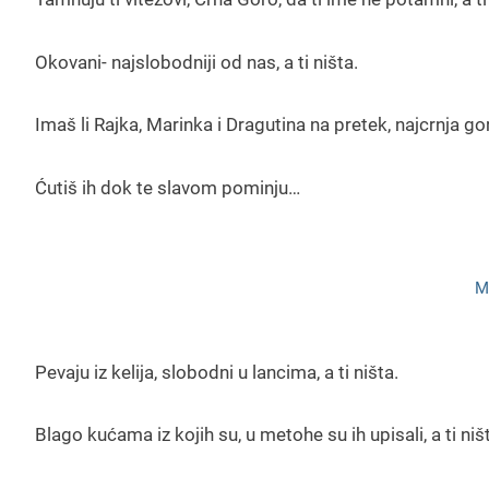
Okovani- najslobodniji od nas, a ti ništa.
Imaš li Rajka, Marinka i Dragutina na pretek, najcrnja go
Ćutiš ih dok te slavom pominju…
M
Pevaju iz kelija, slobodni u lancima, a ti ništa.
Blago kućama iz kojih su, u metohe su ih upisali, a ti niš