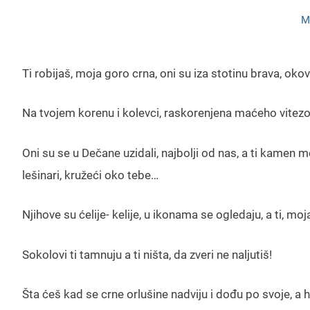
M
Ti robijaš, moja goro crna, oni su iza stotinu brava, okov
Na tvojem korenu i kolevci, raskorenjena maćeho vitezov
Oni su se u Dečane uzidali, najbolji od nas, a ti kamen
lešinari, kružeći oko tebe…
Njihove su ćelije- kelije, u ikonama se ogledaju, a ti, mo
Sokolovi ti tamnuju a ti ništa, da zveri ne naljutiš!
Šta ćeš kad se crne orlušine nadviju i dođu po svoje, a 