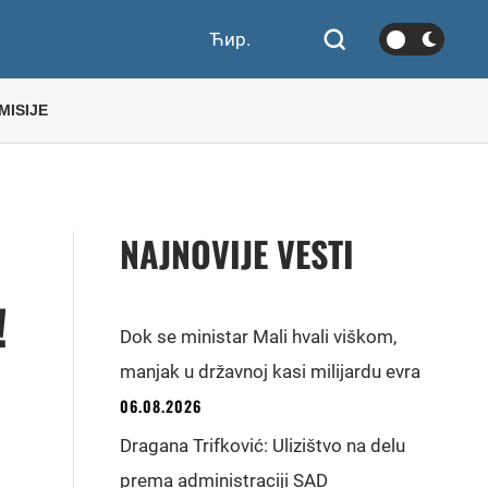
Ћир.
MISIJE
NAJNOVIJE VESTI
!
Dok se ministar Mali hvali viškom,
manjak u državnoj kasi milijardu evra
06.08.2026
Dragana Trifković: Ulizištvo na delu
prema administraciji SAD