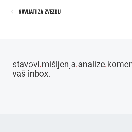
NAVIJATI ZA ZVEZDU
stavovi
.
mišljenja
.
analize
.
komen
vaš inbox.