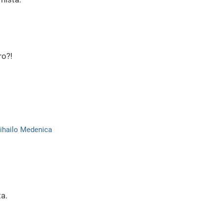
ro?!
ihailo Medenica
ta.