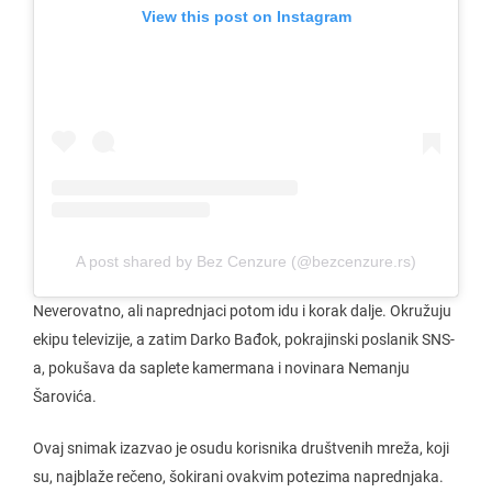
View this post on Instagram
A post shared by Bez Cenzure (@bezcenzure.rs)
Neverovatno, ali naprednjaci potom idu i korak dalje. Okružuju
ekipu televizije, a zatim Darko Bađok, pokrajinski poslanik SNS-
a, pokušava da saplete kamermana i novinara Nemanju
Šarovića.
Ovaj snimak izazvao je osudu korisnika društvenih mreža, koji
su, najblaže rečeno, šokirani ovakvim potezima naprednjaka.