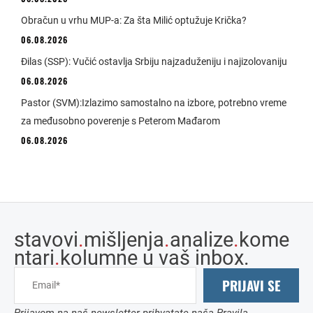
Obračun u vrhu MUP-a: Za šta Milić optužuje Krička?
06.08.2026
Đilas (SSP): Vučić ostavlja Srbiju najzaduženiju i najizolovaniju
06.08.2026
Pastor (SVM):Izlazimo samostalno na izbore, potrebno vreme
za međusobno poverenje s Peterom Mađarom
06.08.2026
stavovi
.
mišljenja
.
analize
.
kome
ntari
.
kolumne u vaš inbox.
PRIJAVI SE
Prijavom na naš newsletter prihvatate naša Pravila