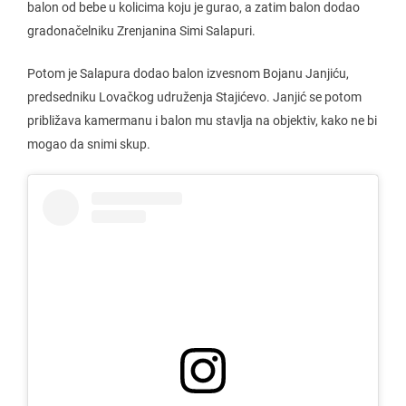
balon od bebe u kolicima koju je gurao, a zatim balon dodao
gradonačelniku Zrenjanina Simi Salapuri.
Potom je Salapura dodao balon izvesnom Bojanu Janjiću,
predsedniku Lovačkog udruženja Stajićevo. Janjić se potom
približava kamermanu i balon mu stavlja na objektiv, kako ne bi
mogao da snimi skup.