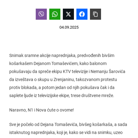
04.09.2025
Snimak sramne akcije naprednjaka, predvođenih bivšim
košarkašem Dejanom Tomaševićem, kako balonom
pokušavaju da spreče ekipu KTV televizije i Nemanju Šarovića
da izveštava o skupu u Zrenjaninu, takozvanom protestu
protiv blokada, a potom jedan od njih pokušava čak i da
saplete ljude iz televizijske ekipe, trese društvene mreže.
Naravno, N1 i Nova ćute o ovome!
Sve je počelo od Dejana Tomaševića, bivšeg košarkaša, a sada
istaknutog naprednjaka, koji je, kako se vidi na snimku, uzeo