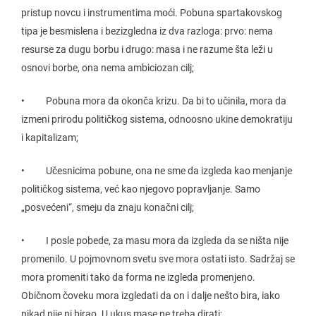
pristup novcu i instrumentima moći. Pobuna spartakovskog
tipa je besmislena i bezizgledna iz dva razloga: prvo: nema
resurse za dugu borbu i drugo: masa i ne razume šta leži u
osnovi borbe, ona nema ambiciozan cilj;
• Pobuna mora da okonča krizu. Da bi to učinila, mora da
izmeni prirodu političkog sistema, odnoosno ukine demokratiju
i kapitalizam;
• Učesnicima pobune, ona ne sme da izgleda kao menjanje
političkog sistema, već kao njegovo popravljanje. Samo
„posvećeni“, smeju da znaju konačni cilj;
• I posle pobede, za masu mora da izgleda da se ništa nije
promenilo. U pojmovnom svetu sve mora ostati isto. Sadržaj se
mora promeniti tako da forma ne izgleda promenjeno.
Običnom čoveku mora izgledati da on i dalje nešto bira, iako
nikad nije ni birao. U ukus mase ne treba dirati;