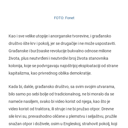
FOTO: Fonet
Kao i sve velike utopije i anorganske tvorevine, i građansko
društvo ište krv i pokolj, jer se drugačije i ne može uspostaviti.
Građanske i buržoaske revolucije bukvalno odnose milione
života, plus neutvrđeni i neutvrdivi broj života stanovnika
kolonija, koje se podvrgavaju najoštrijoj eksploataciji od strane
kapitalizma, kao privrednog oblika demokratije.
Kada bi, dakle, građansko društvo, sa svim svojim utvarama,
bilo samo po sebi bolje od tradicionalnog, ne bi moralo da se
nameće nasiljem, svako bi video korist od njega, kao što je
video korist od traktora, ili struje i ne bi pružao otpor. Drevne
sile krvi su, prevashodno oličene u plemstvu i seljaštvu, pružile
snažan otpor i doživele, osim u Engleskoj, strahovit pokolj, koji