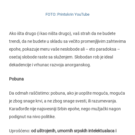
FOTO: Printskrin YouTube
Ako išta drugo (i kao ništa drugo), vaš strah da ne budete
trendi, da ne budete u skladu sa večito promenjljivim zahtevima
epohe, pokazuje meru vaše neslobode ali – eto paradoksa –
osećaj slobode raste sa služenjem. Slobodan rob je ideal
dekadencije i vrhunac razvoja anorganskog.
Pobuna
Da odmah raščistimo: pobuna, ako je uopšte moguća, moguća
je zbog snage krvi, a ne zbog snage svesti, ili razumevanja.
Karađorđe nije najsvesniji Srbin epohe, nego mužjački nagon
podignut na nivo politike.
Uprošćeno:
od uštrojenih, umornih srpskih intelektualaca i