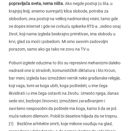
popravljača sveta, nema ništa.
Ako negde postoji (u šta, u
krajnjoj liniji, smemo sumnjati) klica slobode, potreba za
slobodom, ona postoji na velikoj nadmorskoj visini, tamo gde
ne dopire internet i gde ne cvrkuću spikerke RTS-a. Jedino onaj
život, koji nama izgleda beskrajno primitivan, ima slobodu u
krvi, glad za moći i pobedom. Mi smo sasvim zadovoljni
porazom, samo ako ga tako ne zovu na TV-u.
Pobuni izglede oduzima to što su represivni mehanizmi daleko
nadrasli one iz strašnih, komunističkih diktatura i što Krcun,
bar meni, izgleda kao izmoždeni vernik neke građanske religije,
koji vaga, lomi se koga ubiti, koga poštedeti, u ime čega
likvidirati i u ime čega ostaviti na životu. Umesto njega, danas
sede sivi, bezbojni činovnici, izmoždeni zarađivanjem i
savršeno nesposobni da poštede ma koga, kamo li da se još
muče nekom dilemom. Pobili bi desetine hiljada da ne trepnu.
[1] Bezlične arhitekte smrti, koje milione osuđuju na glad,