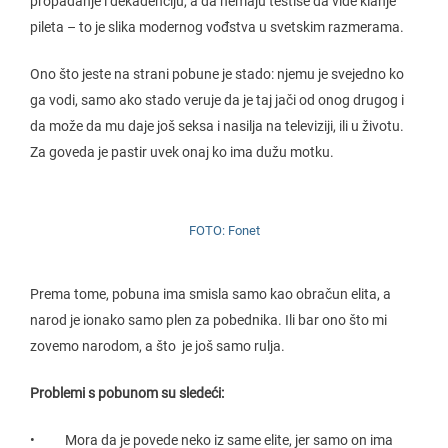
propadanje i dekadenciju, a da nemaju testise da vide klanje
pileta – to je slika modernog vođstva u svetskim razmerama.
Ono što jeste na strani pobune je stado: njemu je svejedno ko
ga vodi, samo ako stado veruje da je taj jači od onog drugog i
da može da mu daje još seksa i nasilja na televiziji, ili u životu.
Za goveda je pastir uvek onaj ko ima dužu motku.
FOTO: Fonet
Prema tome, pobuna ima smisla samo kao obračun elita, a
narod je ionako samo plen za pobednika. Ili bar ono što mi
zovemo narodom, a što je još samo rulja.
Problemi s pobunom su sledeći:
• Mora da je povede neko iz same elite, jer samo on ima