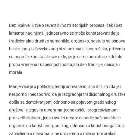
Bez ikakve iluzije o reverzibilnosti istorijskh procesa, čak i bez
lamenta nad njima, jednostavno se može konstatovati da je
tradicionalno društvo samoniklo, organsko, nastalo na osnovu
beskrajnog i viševekovnog niza pokušaja i pogrešaka, pri čemu
su pogreške postajale sve ređe, jer je samo ono što je izdržalo
probu vremena i uspešnosti postajalo deo tradicije, običaja i
morala.
Manje-više je u političkoj teoriji prihvaćeno, a ja mislim i da je i
nesporno i neosporivo, da je razgradnja tradicionalnog društva
došla sa demokratijom, odnosno sa pojavom građanskog
društva i njegovim utvarama: jednakošću, progresivizmom i
prosvetiteljstvom, jer su sve tri utvare osporile baš ono što je
organsko, u korist anorganskog, odnosno u korist onoga što je
zamišljeno u glavama, a ne provereno u milenarnoj praksi.