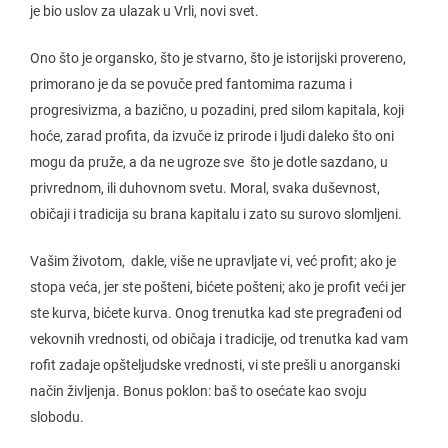
je bio uslov za ulazak u Vrli, novi svet.
Ono što je organsko, što je stvarno, što je istorijski provereno,
primorano je da se povuče pred fantomima razuma i
progresivizma, a bazično, u pozadini, pred silom kapitala, koji
hoće, zarad profita, da izvuče iz prirode i ljudi daleko što oni
mogu da pruže, a da ne ugroze sve što je dotle sazdano, u
privrednom, ili duhovnom svetu. Moral, svaka duševnost,
običaji i tradicija su brana kapitalu i zato su surovo slomljeni.
Vašim životom, dakle, više ne upravljate vi, već profit; ako je
stopa veća, jer ste pošteni, bićete pošteni; ako je profit veći jer
ste kurva, bićete kurva. Onog trenutka kad ste pregrađeni od
vekovnih vrednosti, od običaja i tradicije, od trenutka kad vam
rofit zadaje opšteljudske vrednosti, vi ste prešli u anorganski
način življenja. Bonus poklon: baš to osećate kao svoju
slobodu.