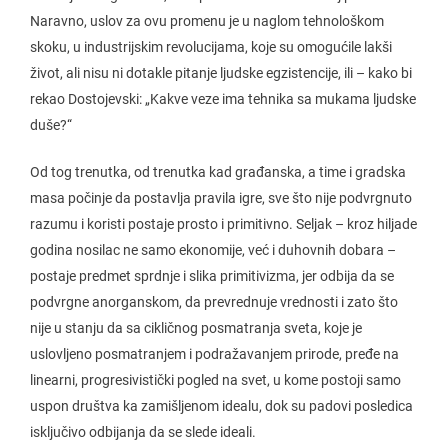
Naravno, uslov za ovu promenu je u naglom tehnološkom
skoku, u industrijskim revolucijama, koje su omogućile lakši
život, ali nisu ni dotakle pitanje ljudske egzistencije, ili – kako bi
rekao Dostojevski: „Kakve veze ima tehnika sa mukama ljudske
duše?“
Od tog trenutka, od trenutka kad građanska, a time i gradska
masa počinje da postavlja pravila igre, sve što nije podvrgnuto
razumu i koristi postaje prosto i primitivno. Seljak – kroz hiljade
godina nosilac ne samo ekonomije, već i duhovnih dobara –
postaje predmet sprdnje i slika primitivizma, jer odbija da se
podvrgne anorganskom, da prevrednuje vrednosti i zato što
nije u stanju da sa cikličnog posmatranja sveta, koje je
uslovljeno posmatranjem i podražavanjem prirode, pređe na
linearni, progresivistički pogled na svet, u kome postoji samo
uspon društva ka zamišljenom idealu, dok su padovi posledica
isključivo odbijanja da se slede ideali.