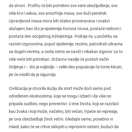
da stvori. Profitu će biti potrebno sve veće obezljuđenje, sve
više krvi i seksa, sve amorfnija masa, sve duži pendrek.
Upravljivost masa mora biti stalno proveravana i ovakvi
slučajevi, kao što je epidemija Korona virusa, postaće redovni i
postaće deo socijalnog inžinjeringa. Policija će, u početku sa
raznim izgovorima, poput epidemije, recimo, patrolirati ulicama
sa dugim cevima, a onda ćemo se navići i nikakav izgovor za to
više neće biti potreban. Državno nasilje će postati način
življenja i – što je najbolje – veliki deo populacije će tome klicati,
jer će misliti da je sigurnija.
Civilizacija je stvorila iluziju da smrt može doći samo pod
određenim okolnostima, koje se mogu i izbeći i da više ne
pripada sudbini, nego preventivi. U ime života, koji se razvlači
kao žvaka i koji može, načelno, biti večan, trpeće se represija,
jer ona obezbeđuje život večni. Gledajte samo, posebno vi
mladi, kako će se crkve uklopiti u represivni sistem, budući da