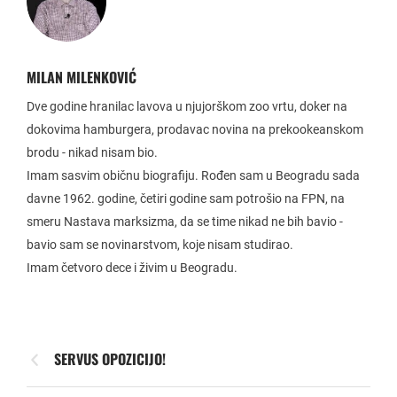
MILAN MILENKOVIĆ
Dve godine hranilac lavova u njujorškom zoo vrtu, doker na
dokovima hamburgera, prodavac novina na prekookeanskom
brodu - nikad nisam bio.
Imam sasvim običnu biografiju. Rođen sam u Beogradu sada
davne 1962. godine, četiri godine sam potrošio na FPN, na
smeru Nastava marksizma, da se time nikad ne bih bavio -
bavio sam se novinarstvom, koje nisam studirao.
Imam četvoro dece i živim u Beogradu.
SERVUS OPOZICIJO!