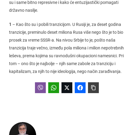
su i same bitno represivne i kako će entuzijastički pomagati
državno nasilje.
1
– Kao što su i pobili tranzicijom. U Rusiji je, za deset godina
tranzicije, preminulo deset miliona Rusa više nego što je to bio
prosek za vreme SSSR-a. Na nivou Srbije to je, pošto naša
tranzicija traje večno, između pola miliona i milion nepotrebnih
leševa, prema kojima su ravnodušni okupacioni namesnici. Pri
tom – ono što je najbolje – njih same zabole za tranziciju i
kapitalizam, za njih to nije ideologija, nego način zarađivanja.