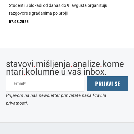
Studenti u blokadi od danas do 9. avgusta organizuju
razgovore s građanima po Srbiji
07.08.2026
stavovi
.
mišljenja
.
analize
.
kome
ntari
.
kolumne u vaš inbox.
PRIJAVI SE
Prijavom na naš newsletter prihvatate naša Pravila
privatnosti.