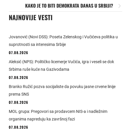
KAKO JE TO BITI DEMOKRATA DANAS U SRBIJI?
NAJNOVIJE VESTI
Jovanović (Novi DSS): Poseta Zelenskog i Vučićeva politika u
suprotnosti sa interesima Srbije
07.08.2026
Aleksić (NPS): Političko licemerje Vučića, igra i veseli se dok
Srbima ruše kuće na Gazivodama
07.08.2026
Branko Ružić pozva socijaliste da povuku jasne crvene linije
prema SNS
07.08.2026
MOL grupa: Pregovori sa prodavcem NIS-a i nadležnim
organima napreduju ka završnoj fazi
07.08.2026