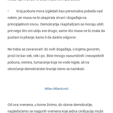
• Kraj pobune mora izgledati kao personalna pobeda nad
nekim, jer masa ne bi ukapirala stvari i događaje na
principijelnom nivou. Demokratija i kapitalizam se moraju ubiti
pre nego što oni ubiju sve drugo, samo što masa ne bi znala da
postavi ni pitanje, kamo li da dadne odgovor.
Ne treba se zavaravati: do ovih događaja, o kojima govorim,
proći će bar vek, vek i po. Biće mnogo nasumičnih i neuspešnih
pobuna, nemira, tumaranja koja ne vode nigde, ali na
okončanje demokratske tiranije ćemo se načekati.
Milan Milenković
Od ova vremena, u kome živimo, do sloma demokratije,
nagledaćemo se najgorih vremena koje jedna civilizacija može