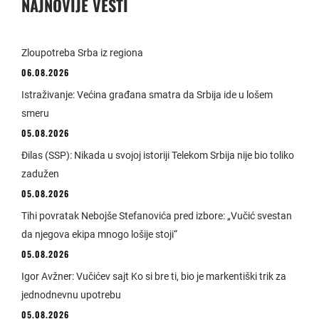
NAJNOVIJE VESTI
Zloupotreba Srba iz regiona
06.08.2026
Istraživanje: Većina građana smatra da Srbija ide u lošem
smeru
05.08.2026
Đilas (SSP): Nikada u svojoj istoriji Telekom Srbija nije bio toliko
zadužen
05.08.2026
Tihi povratak Nebojše Stefanovića pred izbore: „Vučić svestan
da njegova ekipa mnogo lošije stoji“
05.08.2026
Igor Avžner: Vučićev sajt Ko si bre ti, bio je markentiški trik za
jednodnevnu upotrebu
05.08.2026