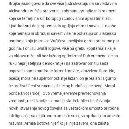
Brojke jasno govore da sve više ljudi shvataju da se vladavina
Aleksandra Vučića pretvorila u obmanu grandioznih razmera
koja se temelji na sili, korupciji i čudovišnim aparatima laži.
Ljudi koji su i dalje spremni da uprljaju obraz i savest ili osobe
koje nemaju ni obraz, ni savest više ne pokazuju onu lakejsku
usrdnost koja je krasila Vučićevu medijsku gardu pre samo par
godina. I oni su uvukli rogove, više na grebu kopitama, rika je
za oktavu niža. Ali bez lažnog optimizma! Duh vremena ide na
ruku neprijateljima demokratije i na zatrovanom tlu sada
uspevaju samo mutirane forme trnovite, zimzelene flore. Ne,
osećaj moralne superiornosti nije lažan, on je realan i sigurno
će preživeti test vremena, ali nekog budućeg, ne ovog. Moral
poriče život (Niče). Ovo vreme je vreme prevrednovanja
vrednosti, reelitizacije, slamanja starih tablica i ispisivanja
novih, stvaranje novog čoveka sa veštačkom umosto prirodne
inteligencije, sa digitronom umesto srca, sa aplikacijom umesto
razuma. Armija botova nije fikcija, nije zavera, ona zaista