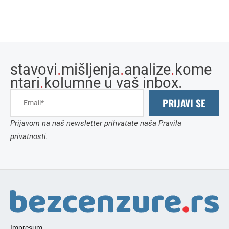
stavovi
.
mišljenja
.
analize
.
kome
ntari
.
kolumne u vaš inbox.
PRIJAVI SE
Prijavom na naš newsletter prihvatate naša Pravila
privatnosti.
Impresum