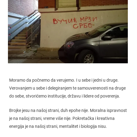
Moramo da počnemo da verujemo. I u sebe i jedni u druge.
Verovanjem u sebe i delegiranjem te samouverenosti na druge
do sebe, stvorićemo institucije, državu i lidere od poverenja.
Brojke jesu na našoj strani, duh epohe nije. Moralna ispravnost
je na našoj strani, vreme više nije. Pokretačka i kreativna
energija je na našoj strani, mentalitet i biologija nisu.