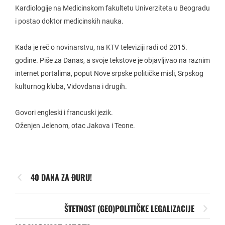
Kardiologije na Medicinskom fakultetu Univerziteta u Beogradu
i postao doktor medicinskih nauka.
Kada je reč o novinarstvu, na KTV televiziji radi od 2015.
godine. Piše za Danas, a svoje tekstove je objavljivao na raznim
internet portalima, poput Nove srpske političke misli, Srpskog
kulturnog kluba, Vidovdana i drugih.
Govori engleski i francuski jezik.
Oženjen Jelenom, otac Jakova i Teone.
40 DANA ZA ĐURU!
ŠTETNOST (GEO)POLITIČKE LEGALIZACIJE