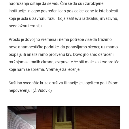
naoružanja ostaje da se vidi. Čini se da su i zarobljene
institucije i njegov povređeni ego posledice jedne te iste bolesti
koja je ušla u završnu fazu i koja zahtevu radikalnu, invazivnu,
neodložnu terapiju.
Prošlo je dovoljno vremena i nema potrebe više da tražimo
nove anamnestičke podatke, da ponavljamo skener, uzimamo
biopsiju ili analiziramo prolivenu krv. Dovoljno smo ozračeni
mržnjom sa malih ekrana, evrpuvete će biti male za krvoproliće
koje nam se sprema. Vreme je za lečenje!
Suština sveopšte krize društva ili nacije je u opštem političkom
nepoverenju! (Ž.Vidović)