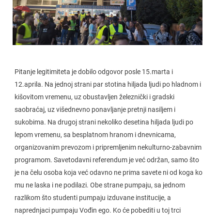
Pitanje legitimiteta je dobilo odgovor posle 15.marta i
12.aprila. Na jednoj strani par stotina hiljada ljudi po hladnom i
kišovitom vremenu, uz obustavljen železnički i gradski
saobraćaj, uz višednevno ponavljanje pretnji nasiljem i
sukobima. Na drugoj strani nekoliko desetina hiljada ljudi po
lepom vremenu, sa besplatnom hranom i dnevnicama,
organizovanim prevozom i pripremljenim nekulturno-zabavnim
programom. Savetodavni referendum je već održan, samo što
je na čelu osoba koja već odavno ne prima savete ni od koga ko
mu ne laska i ne podilazi. Obe strane pumpaju, sa jednom
razlikom što studenti pumpaju izduvane institucije, a
naprednjaci pumpaju Vođin ego. Ko će pobediti u toj trci