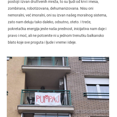
postoji i izvan druttvenih mreža, to su ljudi od krvi i mesa,
zombirana, robotizovana, dehumanizovana. Nisu oni
nemoralni, već imoralni, oni su izvan našeg moralnog sistema,
zato nam deluju tako daleko, odsutno, oteto. I treće,
pokretačka energija jeste naša prednost, inicijativa nam daje i
pravo i moć, ali ne potcenite ni u jednom trenutku balkansko
blato koje sve proguta i ljude i vreme i ideje.