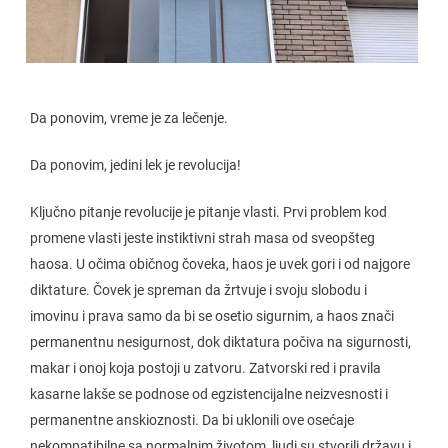
Da ponovim, vreme je za lečenje.
Da ponovim, jedini lek je revolucija!
Ključno pitanje revolucije je pitanje vlasti. Prvi problem kod
promene vlasti jeste instiktivni strah masa od sveopšteg
haosa. U očima običnog čoveka, haos je uvek gori i od najgore
diktature. Čovek je spreman da žrtvuje i svoju slobodu i
imovinu i prava samo da bi se osetio sigurnim, a haos znači
permanentnu nesigurnost, dok diktatura počiva na sigurnosti,
makar i onoj koja postoji u zatvoru. Zatvorski red i pravila
kasarne lakše se podnose od egzistencijalne neizvesnosti i
permanentne anskioznosti. Da bi uklonili ove osećaje
nekompatibilne sa normalnim životom, ljudi su stvorili državu i