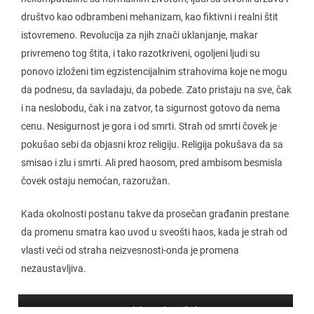
društvo kao odbrambeni mehanizam, kao fiktivni i realni štit
istovremeno. Revolucija za njih znači uklanjanje, makar
privremeno tog štita, i tako razotkriveni, ogoljeni ljudi su
ponovo izloženi tim egzistencijalnim strahovima koje ne mogu
da podnesu, da savladaju, da pobede. Zato pristaju na sve, čak
i na neslobodu, čak i na zatvor, ta sigurnost gotovo da nema
cenu. Nesigurnost je gora i od smrti. Strah od smrti čovek je
pokušao sebi da objasni kroz religiju. Religija pokušava da sa
smisao i zlu i smrti. Ali pred haosom, pred ambisom besmisla
čovek ostaju nemoćan, razoružan.
Kada okolnosti postanu takve da prosečan građanin prestane
da promenu smatra kao uvod u sveošti haos, kada je strah od
vlasti veći od straha neizvesnosti-onda je promena
nezaustavljiva.
Dr Aleksandar Dikić