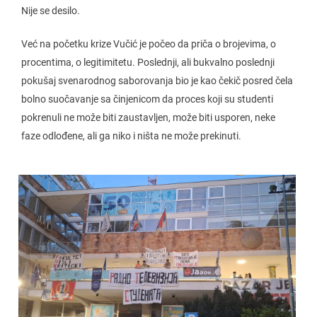
Nije se desilo.
Već na početku krize Vučić je počeo da priča o brojevima, o
procentima, o legitimitetu. Poslednji, ali bukvalno poslednji
pokušaj svenarodnog saborovanja bio je kao čekič posred čela
bolno suočavanje sa činjenicom da proces koji su studenti
pokrenuli ne može biti zaustavljen, može biti usporen, neke
faze odlođene, ali ga niko i ništa ne može prekinuti.