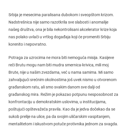
Srbija je mesecima paralisana dubokom i sveopštom krizom.
Nadstrešnica nije samo razotkrila sve slabosti i anomalije
našeg društva, ona je bila nekontrolisani akcelerator krize koja
nas polako uvlači u vrtlog događaja koji će promeniti Srbiju
korenito i nepovratno.
Potraga za uzrocima ne mora biti nemoguća misija. Kasijeve
reči Brutu mogu nam biti mudra smernica-krivica, mili moj
Brute, nije u našim zvezdama, već u nama samima. Mi samo
zahvaljujući srećnim okolnostima još uvek nismo u otvorenom
građanskom ratu, ali smo svakim danom sve dalji od
građanskog mira. Režim je pokazao potpunu nesposobnost za
konfrontaciju u demokratskim uslovima, u institucijama,
poštujući opštevažeća pravila. Kao da je jedva dočekao da se
sukob prelije na ulice, pa da svojim uličarskim vaspitanjem,
mentalitetom i iskustvom potuče protivnika jednom za svagda.