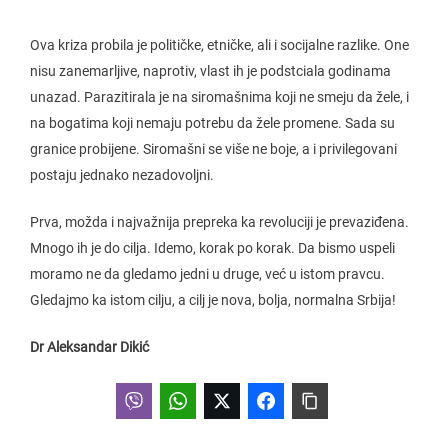
Ova kriza probila je političke, etničke, ali i socijalne razlike. One
nisu zanemarljive, naprotiv, vlast ih je podstciala godinama
unazad. Parazitirala je na siromašnima koji ne smeju da žele, i
na bogatima koji nemaju potrebu da žele promene. Sada su
granice probijene. Siromašni se više ne boje, a i privilegovani
postaju jednako nezadovoljni.
Prva, možda i najvažnija prepreka ka revoluciji je prevaziđena.
Mnogo ih je do cilja. Idemo, korak po korak. Da bismo uspeli
moramo ne da gledamo jedni u druge, već u istom pravcu.
Gledajmo ka istom cilju, a cilj je nova, bolja, normalna Srbija!
Dr Aleksandar Dikić