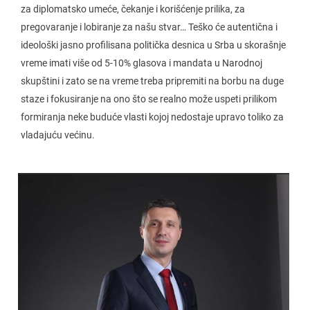
za diplomatsko umeće, čekanje i korišćenje prilika, za
pregovaranje i lobiranje za našu stvar… Teško će autentična i
ideološki jasno profilisana politička desnica u Srba u skorašnje
vreme imati više od 5-10% glasova i mandata u Narodnoj
skupštini i zato se na vreme treba pripremiti na borbu na duge
staze i fokusiranje na ono što se realno može uspeti prilikom
formiranja neke buduće vlasti kojoj nedostaje upravo toliko za
vladajuću većinu.