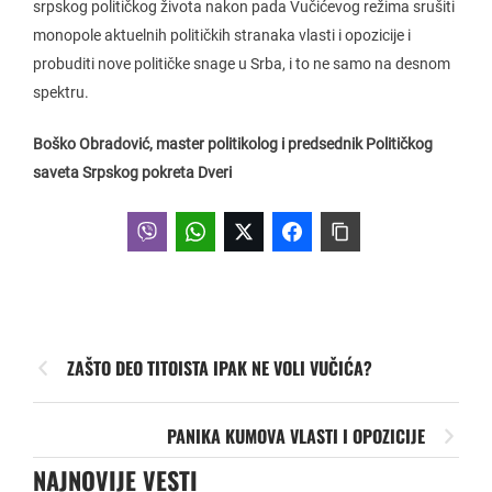
srpskog političkog života nakon pada Vučićevog režima srušiti
monopole aktuelnih političkih stranaka vlasti i opozicije i
probuditi nove političke snage u Srba, i to ne samo na desnom
spektru.
Boško Obradović, master politikolog i predsednik Političkog
saveta Srpskog pokreta Dveri
ZAŠTO DEO TITOISTA IPAK NE VOLI VUČIĆA?
PANIKA KUMOVA VLASTI I OPOZICIJE
NAJNOVIJE VESTI