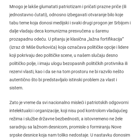
Mnogo je lakše glumatati patriotizam i pričati prazne priče (ili
jednostavno ćutati), odnosno izbegavati otvaranje bilo koje
tabu teme koja donosi medijski i svaki drugi progon jer Srbijom i
dalje vladaju deca komunizma presvučena u šarenu
prozapadnu odeću. U pitanju je klasična „lažna fortifikacija”
(izraz dr Miše Đurkovića) koja označava političke opcije i lidere
koji pokrivaju deo političke scene, u našem slučaju desno
političko polje, i imaju ulogu bezopasnih političkih protivnika ili
rezervi vlasti, kao i da se na tom prostoru ne bi razvilo nešto
autentično što bi predstavljalo istinski problem za vlast i
sistem.
Zato je vreme da svi nacionalno misleći i patriotskih odgovorni
intelektualci i organizacije, koji nisu pod kontrolom vladajućeg
režima i službe državne bezbednosti, a istovremeno ne žele
saradnju sa lažnom desnicom, promisle o formiranju Nove
srpske desnice koja nam toliko nedostaje. U nastavku donosim