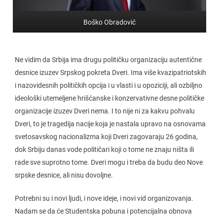
Boško Obradović
Ne vidim da Srbija ima drugu političku organizaciju autentične
desnice izuzev Srpskog pokreta Dveri. Ima više kvazipatriotskih
i nazovidesnih političkih opcija i u vlasti i u opoziciji, ali ozbiljno
ideološki utemeljene hrišćanske i konzervativne desne političke
organizacije izuzev Dveri nema. I to nije ni za kakvu pohvalu
Dveri, to je tragedija nacije koja je nastala upravo na osnovama
svetosavskog nacionalizma koji Dveri zagovaraju 26 godina,
dok Srbiju danas vode političari koji o tome ne znaju ništa ili
rade sve suprotno tome. Dveri mogu i treba da budu deo Nove
srpske desnice, ali nisu dovoljne.
Potrebni su i novi ljudi, i nove ideje, i novi vid organizovanja.
Nadam se da će Studentska pobuna i potencijalna obnova