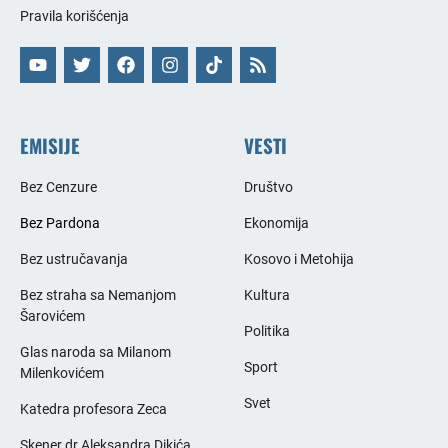
Pravila korišćenja
EMISIJE
VESTI
Bez Cenzure
Društvo
Bez Pardona
Ekonomija
Bez ustručavanja
Kosovo i Metohija
Bez straha sa Nemanjom
Kultura
Šarovićem
Politika
Glas naroda sa Milanom
Sport
Milenkovićem
Svet
Katedra profesora Zeca
Skener dr Aleksandra Dikića