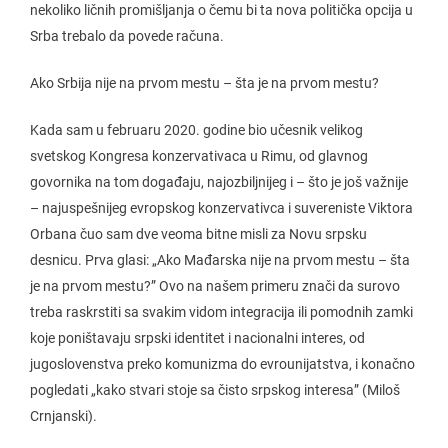
nekoliko ličnih promišljanja o čemu bi ta nova politička opcija u
Srba trebalo da povede računa.
Ako Srbija nije na prvom mestu – šta je na prvom mestu?
Kada sam u februaru 2020. godine bio učesnik velikog
svetskog Kongresa konzervativaca u Rimu, od glavnog
govornika na tom događaju, najozbiljnijeg i – što je još važnije
– najuspešnijeg evropskog konzervativca i suvereniste Viktora
Orbana čuo sam dve veoma bitne misli za Novu srpsku
desnicu. Prva glasi: „Ako Mađarska nije na prvom mestu – šta
je na prvom mestu?” Ovo na našem primeru znači da surovo
treba raskrstiti sa svakim vidom integracija ili pomodnih zamki
koje poništavaju srpski identitet i nacionalni interes, od
jugoslovenstva preko komunizma do evrounijatstva, i konačno
pogledati „kako stvari stoje sa čisto srpskog interesa” (Miloš
Crnjanski).