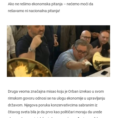
Ako ne rešimo ekonomska pitanja – nećemo moći da
rešavamo ni nacionalna pitanja!
Druga veoma značajna misao koju je Orban izrekao u svom
rimskom govoru odnosi se na ulogu ekonomije u upravljanju
državom. Njegova poruka konzervativcima sabranim iz
čitavog sveta bila je da prvo kao političari moraju da urede