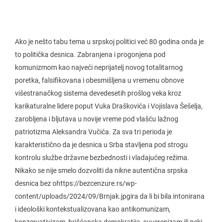
Ako je nešto tabu tema u srpskoj politici već 80 godina onda je
to politička desnica. Zabranjena i progonjena pod
komunizmom kao najveći neprijatelj novog totalitarnog
poretka, falsifikovana i obesmišljena u vremenu obnove
višestranačkog sistema devedesetih prošlog veka kroz
karikaturalne lidere poput Vuka Draškovića i Vojislava Šešelja,
zarobljena i bljutava u novije vreme pod vlašću lažnog
patriotizma Aleksandra Vučića. Za sva tri perioda je
karakteristično da je desnica u Srba stavljena pod strogu
kontrolu službe državne bezbednosti i vladajućeg režima.
Nikako se nije smelo dozvoliti da nikne autentična srpska
desnica bez ohttps://bezcenzure.rs/wp-
content/uploads/2024/09/Brnjak.jpgira da li bi bila intonirana
i ideološki kontekstualizovana kao antikomunizam,