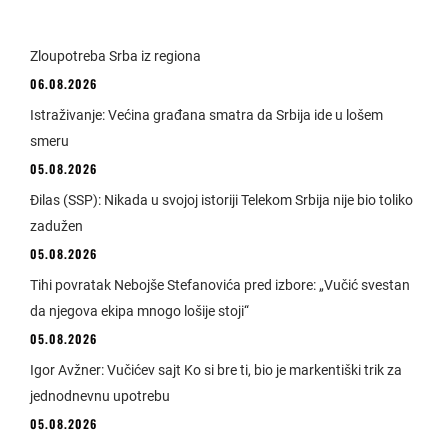
Zloupotreba Srba iz regiona
06.08.2026
Istraživanje: Većina građana smatra da Srbija ide u lošem
smeru
05.08.2026
Đilas (SSP): Nikada u svojoj istoriji Telekom Srbija nije bio toliko
zadužen
05.08.2026
Tihi povratak Nebojše Stefanovića pred izbore: „Vučić svestan
da njegova ekipa mnogo lošije stoji“
05.08.2026
Igor Avžner: Vučićev sajt Ko si bre ti, bio je markentiški trik za
jednodnevnu upotrebu
05.08.2026