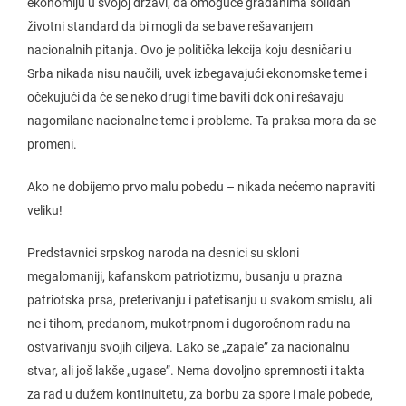
ekonomiju u svojoj državi, da omoguće građanima solidan
životni standard da bi mogli da se bave rešavanjem
nacionalnih pitanja. Ovo je politička lekcija koju desničari u
Srba nikada nisu naučili, uvek izbegavajući ekonomske teme i
očekujući da će se neko drugi time baviti dok oni rešavaju
nagomilane nacionalne teme i probleme. Ta praksa mora da se
promeni.
Ako ne dobijemo prvo malu pobedu – nikada nećemo napraviti
veliku!
Predstavnici srpskog naroda na desnici su skloni
megalomaniji, kafanskom patriotizmu, busanju u prazna
patriotska prsa, preterivanju i patetisanju u svakom smislu, ali
ne i tihom, predanom, mukotrpnom i dugoročnom radu na
ostvarivanju svojih ciljeva. Lako se „zapale” za nacionalnu
stvar, ali još lakše „ugase”. Nema dovoljno spremnosti i takta
za rad u dužem kontinuitetu, za borbu za spore i male pobede,