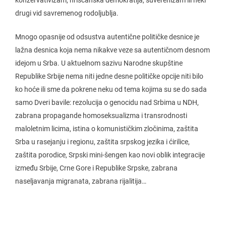
konzervativizam, hrišćanska demokratija, suverenizam ili neki
drugi vid savremenog rodoljublja.
Mnogo opasnije od odsustva autentične političke desnice je
lažna desnica koja nema nikakve veze sa autentičnom desnom
idejom u Srba. U aktuelnom sazivu Narodne skupštine
Republike Srbije nema niti jedne desne političke opcije niti bilo
ko hoće ili sme da pokrene neku od tema kojima su se do sada
samo Dveri bavile: rezolucija o genocidu nad Srbima u NDH,
zabrana propagande homoseksualizma i transrodnosti
maloletnim licima, istina o komunističkim zločinima, zaštita
Srba u rasejanju i regionu, zaštita srpskog jezika i ćirilice,
zaštita porodice, Srpski mini-šengen kao novi oblik integracije
između Srbije, Crne Gore i Republike Srpske, zabrana
naseljavanja migranata, zabrana rijalitija…