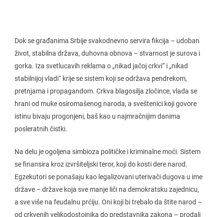
Dok se građanima Srbije svakodnevno servira fikcija – udoban
život, stabilna država, duhovna obnova – stvarnost je surova i
gorka. Iza svetlucavih reklama o „nikad jačoj crkvi“ i „nikad
stabilnijoj vladi“ krije se sistem koji se održava pendrekom,
pretnjama i propagandom. Crkva blagosilja zločince, vlada se
hrani od muke osiromašenog naroda, a sveštenici koji govore
istinu bivaju progonjeni, baš kao u najmračnijim danima
posleratnih čistki.
Na delu je ogoljena simbioza političke i kriminalne moći. Sistem
se finansira kroz izvršiteljski teror, koji do kosti dere narod.
Egzekutori se ponašaju kao legalizovani uterivači dugova u ime
države – države koja sve manje liči na demokratsku zajednicu,
a sve više na feudalnu prćiju. Oni koji bi trebalo da štite narod –
od crkvenih velikodostojnika do predstavnika zakona – prodali