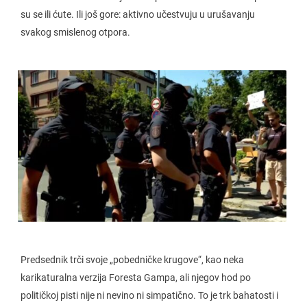
su se ili ćute. Ili još gore: aktivno učestvuju u urušavanju
svakog smislenog otpora.
Predsednik trči svoje „pobedničke krugove“, kao neka
karikaturalna verzija Foresta Gampa, ali njegov hod po
političkoj pisti nije ni nevino ni simpatično. To je trk bahatosti i