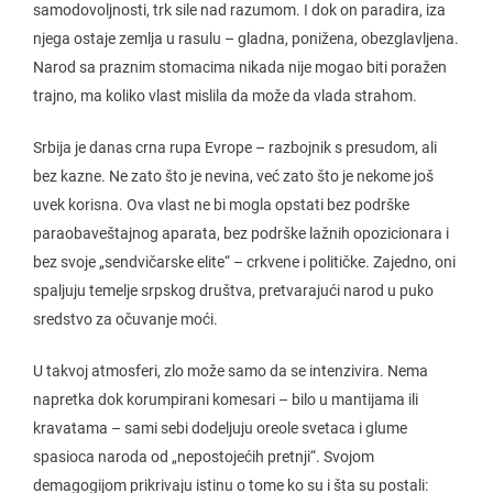
samodovoljnosti, trk sile nad razumom. I dok on paradira, iza
njega ostaje zemlja u rasulu – gladna, ponižena, obezglavljena.
Narod sa praznim stomacima nikada nije mogao biti poražen
trajno, ma koliko vlast mislila da može da vlada strahom.
Srbija je danas crna rupa Evrope – razbojnik s presudom, ali
bez kazne. Ne zato što je nevina, već zato što je nekome još
uvek korisna. Ova vlast ne bi mogla opstati bez podrške
paraobaveštajnog aparata, bez podrške lažnih opozicionara i
bez svoje „sendvičarske elite“ – crkvene i političke. Zajedno, oni
spaljuju temelje srpskog društva, pretvarajući narod u puko
sredstvo za očuvanje moći.
U takvoj atmosferi, zlo može samo da se intenzivira. Nema
napretka dok korumpirani komesari – bilo u mantijama ili
kravatama – sami sebi dodeljuju oreole svetaca i glume
spasioca naroda od „nepostojećih pretnji“. Svojom
demagogijom prikrivaju istinu o tome ko su i šta su postali: