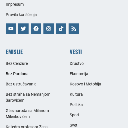
Impresum
Pravila korišćenja
EMISIJE
VESTI
Bez Cenzure
Društvo
Bez Pardona
Ekonomija
Bez ustručavanja
Kosovo i Metohija
Bez straha sa Nemanjom
Kultura
Šarovićem
Politika
Glas naroda sa Milanom
Sport
Milenkovićem
Svet
Katedra profesora Zeca