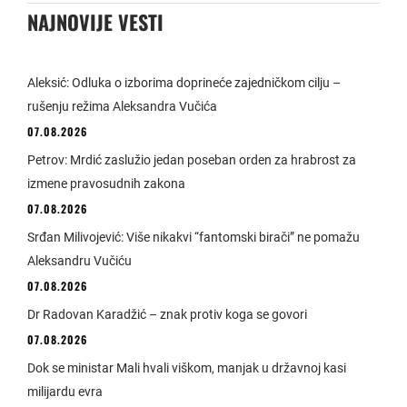
NAJNOVIJE VESTI
Aleksić: Odluka o izborima doprineće zajedničkom cilju –
rušenju režima Aleksandra Vučića
07.08.2026
Petrov: Mrdić zaslužio jedan poseban orden za hrabrost za
izmene pravosudnih zakona
07.08.2026
Srđan Milivojević: Više nikakvi “fantomski birači” ne pomažu
Aleksandru Vučiću
07.08.2026
Dr Radovan Karadžić – znak protiv koga se govori
07.08.2026
Dok se ministar Mali hvali viškom, manjak u državnoj kasi
milijardu evra