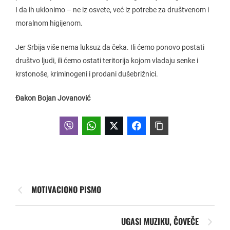
I da ih uklonimo – ne iz osvete, već iz potrebe za društvenom i
moralnom higijenom.
Jer Srbija više nema luksuz da čeka. Ili ćemo ponovo postati
društvo ljudi, ili ćemo ostati teritorija kojom vladaju senke i
krstonoše, kriminogeni i prodani dušebrižnici.
Đakon Bojan Jovanović
MOTIVACIONO PISMO
UGASI MUZIKU, ČOVEČE