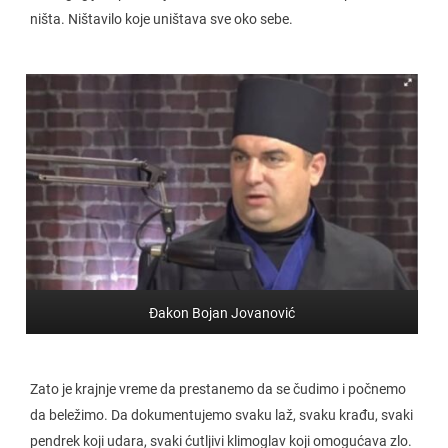
ništa. Ništavilo koje uništava sve oko sebe.
Đakon Bojan Jovanović
Zato je krajnje vreme da prestanemo da se čudimo i počnemo
da beležimo. Da dokumentujemo svaku laž, svaku krađu, svaki
pendrek koji udara, svaki ćutljivi klimoglav koji omogućava zlo.