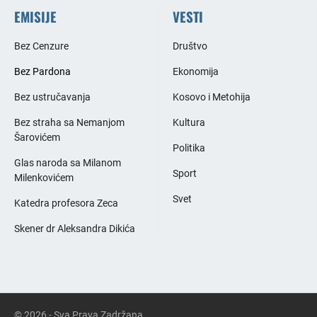
EMISIJE
VESTI
Bez Cenzure
Društvo
Bez Pardona
Ekonomija
Bez ustručavanja
Kosovo i Metohija
Bez straha sa Nemanjom
Kultura
Šarovićem
Politika
Glas naroda sa Milanom
Sport
Milenkovićem
Svet
Katedra profesora Zeca
Skener dr Aleksandra Dikića
© 2026 - Sva Prava Zadržana.