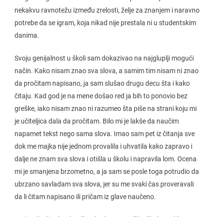
nekakvu ravnotežu između zrelosti, želje za znanjem i naravno
potrebe da se igram, koja nikad nije prestala ni u studentskim
danima.
Svoju genijalnost u školi sam dokazivao na najgluplji mogući
način. Kako nisam znao sva slova, a samim tim nisam ni znao
da pročitam napisano, ja sam slušao drugu decu šta i kako
čitaju. Kad god je na mene došao red ja bih to ponovio bez
greške, iako nisam znao ni razumeo šta piše na strani koju mi
je učiteljica dala da pročitam. Bilo mi je lakše da naučim
napamet tekst nego sama slova. Imao sam pet iz čitanja sve
dok me majka nije jednom provalila i uhvatila kako zapravo i
dalje ne znam sva slova i otišla u školu i napravila lom. Ocena
mi je smanjena brzometno, a ja sam se posle toga potrudio da
ubrzano savladam sva slova, jer su me svaki čas proveravali
da li čitam napisano ili pričam iz glave naučeno.