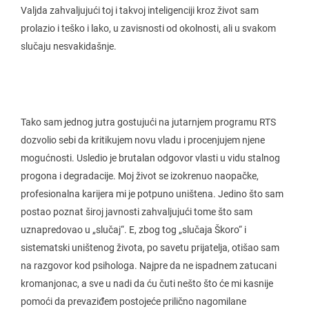
Valjda zahvaljujući toj i takvoj inteligenciji kroz život sam
prolazio i teško i lako, u zavisnosti od okolnosti, ali u svakom
slučaju nesvakidašnje.
Tako sam jednog jutra gostujući na jutarnjem programu RTS
dozvolio sebi da kritikujem novu vladu i procenjujem njene
mogućnosti. Usledio je brutalan odgovor vlasti u vidu stalnog
progona i degradacije. Moj život se izokrenuo naopačke,
profesionalna karijera mi je potpuno uništena. Jedino što sam
postao poznat široj javnosti zahvaljujući tome što sam
uznapredovao u „slučaj“. E, zbog tog „slučaja Škoro“ i
sistematski uništenog života, po savetu prijatelja, otišao sam
na razgovor kod psihologa. Najpre da ne ispadnem zatucani
kromanjonac, a sve u nadi da ću čuti nešto što će mi kasnije
pomoći da prevaziđem postojeće prilično nagomilane