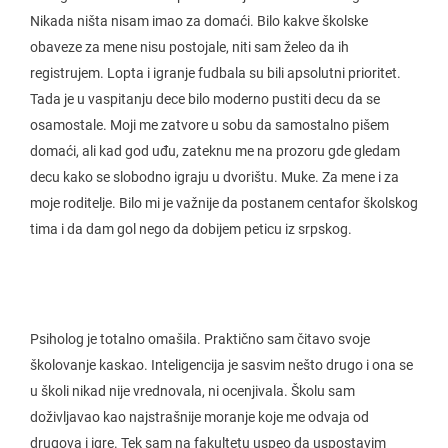
Nikada ništa nisam imao za domaći. Bilo kakve školske
obaveze za mene nisu postojale, niti sam želeo da ih
registrujem. Lopta i igranje fudbala su bili apsolutni prioritet.
Tada je u vaspitanju dece bilo moderno pustiti decu da se
osamostale. Moji me zatvore u sobu da samostalno pišem
domaći, ali kad god uđu, zateknu me na prozoru gde gledam
decu kako se slobodno igraju u dvorištu. Muke. Za mene i za
moje roditelje. Bilo mi je važnije da postanem centafor školskog
tima i da dam gol nego da dobijem peticu iz srpskog.
Psiholog je totalno omašila. Praktično sam čitavo svoje
školovanje kaskao. Inteligencija je sasvim nešto drugo i ona se
u školi nikad nije vrednovala, ni ocenjivala. Školu sam
doživljavao kao najstrašnije moranje koje me odvaja od
drugova i igre. Tek sam na fakultetu uspeo da uspostavim