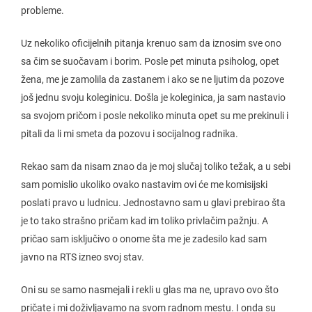
probleme.
Uz nekoliko oficijelnih pitanja krenuo sam da iznosim sve ono
sa čim se suočavam i borim. Posle pet minuta psiholog, opet
žena, me je zamolila da zastanem i ako se ne ljutim da pozove
još jednu svoju koleginicu. Došla je koleginica, ja sam nastavio
sa svojom pričom i posle nekoliko minuta opet su me prekinuli i
pitali da li mi smeta da pozovu i socijalnog radnika.
Rekao sam da nisam znao da je moj slučaj toliko težak, a u sebi
sam pomislio ukoliko ovako nastavim ovi će me komisijski
poslati pravo u ludnicu. Jednostavno sam u glavi prebirao šta
je to tako strašno pričam kad im toliko privlačim pažnju. A
pričao sam isključivo o onome šta me je zadesilo kad sam
javno na RTS izneo svoj stav.
Oni su se samo nasmejali i rekli u glas ma ne, upravo ovo što
pričate i mi doživljavamo na svom radnom mestu. I onda su