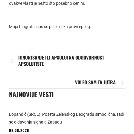
ovakve vlasti je nešto što posebno cenim.
Moja biografija još se piše i čeka pravi epilog.
IGNORISANJE ILI APSOLUTNA ODGOVORNOST
APSOLUTISTE
VOLEO SAM TA JUTRA
NAJNOVIJE VESTI
Lopandić (SRCE): Poseta Zelenskog Beogradu simbolična, radi
se o davanju signala Zapadu
08.08.2026