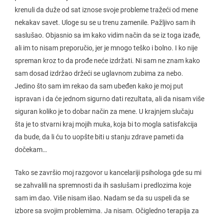
krenuli da duže od sat iznose svoje probleme tražeći od mene
nekakav savet. Uloge su se u trenu zamenile. Pažljivo sam ih
saslušao. Objasnio sa im kako vidim način da se iz toga izađe,
ali im to nisam preporučio, jer je mnogo teško i bolno. I ko nije
spreman kroz to da prođe neće izdržati. Ni sam ne znam kako
sam dosad izdržao držeći se uglavnom zubima za nebo.
Jedino što sam im rekao da sam ubeđen kako je moj put
ispravan i da će jednom sigurno dati rezultata, ali da nisam više
siguran koliko je to dobar način za mene. U krajnjem slučaju
šta je to stvarni kraj mojih muka, koja bi to mogla satisfakcija
da bude, da li ću to uopšte biti u stanju zdrave pameti da
dočekam…
Tako se završio moj razgovor u kancelariji psihologa gde su mi
se zahvalili na spremnosti da ih saslušam i predlozima koje
sam im dao. Više nisam išao. Nadam se da su uspeli da se
izbore sa svojim problemima. Ja nisam. Očigledno terapija za