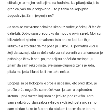
citirala je to mojim roditeljima na hodniku. Na pitanje šta je to
granica, vaš sin je odgovorio – to je tabla na kojoj piše
Jugoslavija. Zar nije genijalno?
Ja sam se sve vreme nekako tiskao uz roditelje čekajući šta će
dalje biti. Dobio sam preporuku da mogu u prvi razred. Moji su
bili zatečeni njenim pohvalama, isto onako ko i kad ih je
kritikovala što žure da me pošalju u školu. U povratku kući, u
želji da saznaju šta se dešavalo iza zatvorenih vrata kancelarije
psihologa čitavih sat i po, roditelji su počeli da me ispituju.
Znam da sam rekao ništa, sve same gluposti, žena je luda,
pitala me je da li brod leti i sve tako nešto.
Epopeja sa psihologom je prošla uspešno, leto pred školu je
prošlo brže nego što sam očekivao i ja sam u septembru
krenuo u prvi razred koji sam na jedvite jade završio. Torbu
sam svaki drugi dan zaboravljao u školi, jednostavno samo
sam gledao kako to što pre da otaljam i odem da se igram.