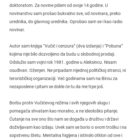
doktoratom. Za novine pišem od svoje 14 godine. U
novinarstvu sam prošao bukvalno sve, od novinara, preko
urednika, do glavnog urednika. Oprobao sam se i kao radio
novinar.
Autor sam knjiga “Vučić i cenzura” (dva izdanja) i “Pobuna”
kojima nije bilo dozvoljeno da budu u slobodnoj prodaji.
Odslužio sam vojni rok 1981. godine u Aleksincu. Nisam
osuđivan. Oženjen. Ne pripadam nijednoj političkoj stranci, ni
terorističkoj organizaciji. Već godinama sam na Birou za
nezaposlene i pitam se dokle će tu da me trpe još.
Borbu protiv Vučićevog režima i svih njegovih slugu i
pomagača shvatam kao moralno, a ne ideološko pitanje.
Ćutanje na sve ono što nam se događa u društvu i državi
doživljavam kao izdaju. Uvek sam se borio o svom trošku i na
sopstvenu štetu. Mentalna higijena i istinski otklon od ove i