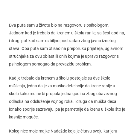
Dva puta sam u životu bio na razgovoru s psihologom.
Jednom kad je trebalo da krenem u školu ranije, sa šest godina,
i drugi put kad sam ozbiljno postradao zbog javno iznetog
stava. Oba puta sam otišao na preporuku prijatelja, uglavnom
stručnjaka za ovu oblast ili onih kojima je upravo razgovor s
psihologom pomogao da prevaziđu problem.
Kad je trebalo da krenem u školu postojale su dve škole
mišljenja, jedna da je za muško dete bolje da krene ranije u
školu kako mu ne bi propala jedna godina zbog obaveznog
odlaska na odsluženje vojnog roka, i druga da muška deca
ionako sporije sazrevaju, pa je pametnije da krenu u školu što je
kasnije moguće.
Koleginice moje majke Nadežde koja je čitavu svoju karijeru