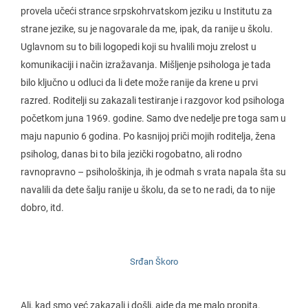
provela učeći strance srpskohrvatskom jeziku u Institutu za
strane jezike, su je nagovarale da me, ipak, da ranije u školu.
Uglavnom su to bili logopedi koji su hvalili moju zrelost u
komunikaciji i način izražavanja. Mišljenje psihologa je tada
bilo ključno u odluci da li dete može ranije da krene u prvi
razred. Roditelji su zakazali testiranje i razgovor kod psihologa
početkom juna 1969. godine. Samo dve nedelje pre toga sam u
maju napunio 6 godina. Po kasnijoj priči mojih roditelja, žena
psiholog, danas bi to bila jezički rogobatno, ali rodno
ravnopravno – psihološkinja, ih je odmah s vrata napala šta su
navalili da dete šalju ranije u školu, da se to ne radi, da to nije
dobro, itd.
Srđan Škoro
Ali, kad smo već zakazali i došli, ajde da me malo propita.