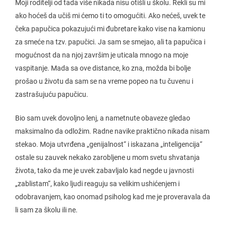
Moji roditelji od tada više nikada nisu otišli u školu. Rekli su mi
ako hoćeš da učiš mi ćemo ti to omogućiti. Ako nećeš, uvek te
čeka papučica pokazujući mi đubretare kako vise na kamionu
za smeće na tzv. papučici. Ja sam se smejao, ali ta papučica i
mogućnost da na njoj završim je uticala mnogo na moje
vaspitanje. Mada sa ove distance, ko zna, možda bi bolje
prošao u životu da sam se na vreme popeo na tu čuvenu i
zastrašujuću papučicu.
Bio sam uvek dovoljno lenj, a nametnute obaveze gledao
maksimalno da odložim. Radne navike praktično nikada nisam
stekao. Moja utvrđena „genijalnost“ i iskazana „inteligencija“
ostale su zauvek nekako zarobljene u mom svetu shvatanja
života, tako da me je uvek zabavljalo kad negde u javnosti
„zablistam“, kako ljudi reaguju sa velikim ushićenjem i
odobravanjem, kao onomad psiholog kad me je proveravala da
li sam za školu ili ne.