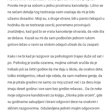
Povela me je sa sobom u jednu prostranu kancelariju. Lično se
ne sećam detalja tog testiranja osim osećaja da mi je bilo
užasno dosadno. Moji su, s druge strane, bili u panici čekajući u
hodniku da se testiranje završi, povremeno provirujući
znatiželjno, kad god bi se vrata kancelarije otvarala, da vide šta
se dešava. Kazali su mi da sam podbočen jednom rukom
gotovo ležao u ravni sa stolom odajući utisak da ću zaspati.
Kako i ne bi kad je razgovor sa psihologom trajao duže od sat i
po. Psiholog je izašla ozarena, mojima odmah sručila da je
trebalo još sa četiri godine da me daju u školu, da ovakvo dete,
toliko inteligentno, nikad nije videla, da sam maltene genije, da
me je pitala gradivo ne samo za moj uzrast već i za decu koja
imaju deset godina i sve sam bez greške rešavao… Da će neke
moje odgovore kandidovati za knjigu „Olovka piše srcem“, gde
su godinama sakupljani i birani odgovori dece na ovakvim i
sličnim razgovorima. Oduševljena jednim mojim odgovorom