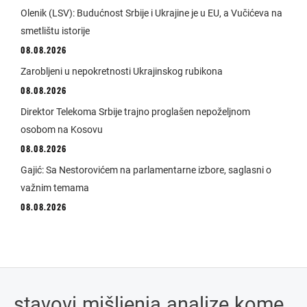
Olenik (LSV): Budućnost Srbije i Ukrajine je u EU, a Vučićeva na
smetlištu istorije
08.08.2026
Zarobljeni u nepokretnosti Ukrajinskog rubikona
08.08.2026
Direktor Telekoma Srbije trajno proglašen nepoželjnom
osobom na Kosovu
08.08.2026
Gajić: Sa Nestorovićem na parlamentarne izbore, saglasni o
važnim temama
08.08.2026
stavovi
.
mišljenja
.
analize
.
kome