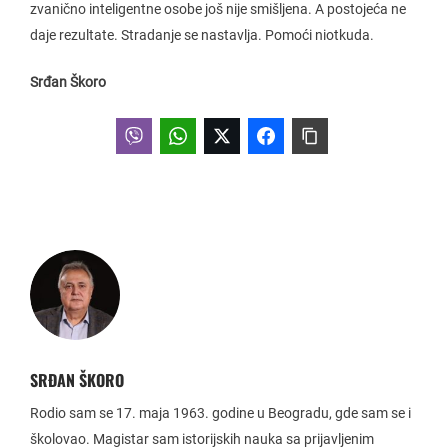
zvanično inteligentne osobe još nije smišljena. A postojeća ne
daje rezultate. Stradanje se nastavlja. Pomoći niotkuda.
Srđan Škoro
SRĐAN ŠKORO
Rodio sam se 17. maja 1963. godine u Beogradu, gde sam se i
školovao. Magistar sam istorijskih nauka sa prijavljenim