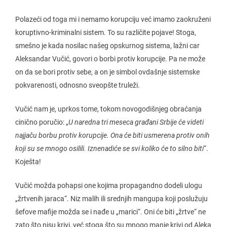
Polazeći od toga mi i nemamo korupciju već imamo zaokruženi
koruptivno-kriminalni sistem. To su različite pojave! Stoga,
smešno je kada nosilac našeg opskurnog sistema, lažni car
Aleksandar Vučić, govori o borbi protiv korupcije. Pa ne može
on da se bori protiv sebe, a on je simbol ovdašnje sistemske
pokvarenosti, odnosno sveopšte truleži.
Vučić nam je, uprkos tome, tokom novogodišnjeg obraćanja
cinično poručio: „
U naredna tri meseca građani Srbije će videti
najjaču borbu protiv korupcije. Ona će biti usmerena protiv onih
koji su se mnogo osilili. Iznenadiće se svi koliko će to silno biti
“.
Koješta!
Vučić možda pohapsi one kojima propagandno dodeli ulogu
„žrtvenih jaraca“. Niz malih ili srednjih mangupa koji poslužuju
šefove mafije možda se i nađe u „marici“. Oni će biti „žrtve“ ne
zato što nisu krivi, već stoga što su mnogo manje krivi od Aleka