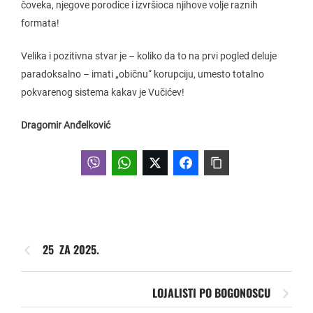
čoveka, njegove porodice i izvršioca njihove volje raznih
formata!
Velika i pozitivna stvar je – koliko da to na prvi pogled deluje
paradoksalno – imati „običnu“ korupciju, umesto totalno
pokvarenog sistema kakav je Vučićev!
Dragomir Anđelković
25 ZA 2025.
LOJALISTI PO BOGONOSCU