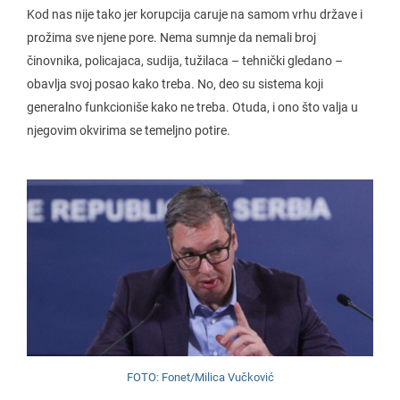
Kod nas nije tako jer korupcija caruje na samom vrhu države i
prožima sve njene pore. Nema sumnje da nemali broj
činovnika, policajaca, sudija, tužilaca – tehnički gledano –
obavlja svoj posao kako treba. No, deo su sistema koji
generalno funkcioniše kako ne treba. Otuda, i ono što valja u
njegovim okvirima se temeljno potire.
FOTO: Fonet/Milica Vučković