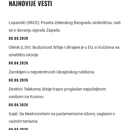
NAJNOVIJE VESTI
Lopandić (SRCE): Poseta Zelenskog Beogradu simbolična, radi
se o davanju signala Zapadu
08.08.2026
Olenik (LSV): Budućnost Srbije i Ukrajine je u EU, a Vučićeva na
smetlištu istorije
08.08.2026
Zarobljeni u nepokretnosti Ukrajinskog rubikona
08.08.2026
Direktor Telekoma Srbije trajno proglašen nepoželjnom
osobom na Kosovu
08.08.2026
Gajić: Sa Nestorovićem na parlamentarne izbore, saglasni o
važnim temama
08.08.2026