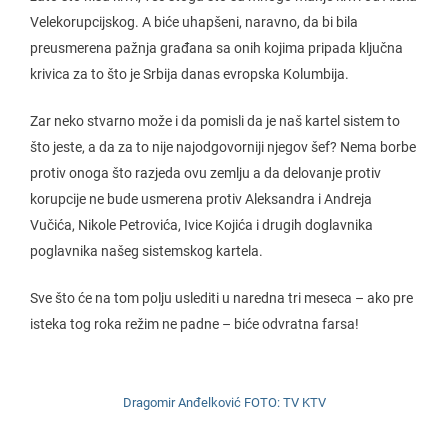
Velekorupcijskog. A biće uhapšeni, naravno, da bi bila
preusmerena pažnja građana sa onih kojima pripada ključna
krivica za to što je Srbija danas evropska Kolumbija.
Zar neko stvarno može i da pomisli da je naš kartel sistem to
što jeste, a da za to nije najodgovorniji njegov šef? Nema borbe
protiv onoga što razjeda ovu zemlju a da delovanje protiv
korupcije ne bude usmerena protiv Aleksandra i Andreja
Vučića, Nikole Petrovića, Ivice Kojića i drugih doglavnika
poglavnika našeg sistemskog kartela.
Sve što će na tom polju uslediti u naredna tri meseca – ako pre
isteka tog roka režim ne padne – biće odvratna farsa!
Dragomir Anđelković FOTO: TV KTV