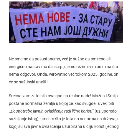
Ne smemo da posustanemo, već je nužno da smireno ali
energično nastavimo da iscrpljujemo režim svim onim na šta
nema odgovor. Onda, verovatno već tokom 2025. godine, on
će se suštinski urušiti.
Srećna vam zato bila ova godina realne nade! Možda i Srbija
postane normalna zemlja u kojoj će, kao svugde i uvek, biti
„
zloupotrebe javnih ovlašćenja radi lične koristi
“ (uz uporedo
suzbijanje istog), umesto što je totalno nenormalna država, u
kojoj su sva javna ovlašćenja uzurpirana u cilju koristi jednog