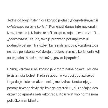
Jedna od brojnih definicija korupcije glasi: „
zloupotreba javnih
ovlašćenja radi lične koristi
“. Pomenuti, danas internacionalni
izraz, izveden je iz latinske reči coruptio, koja bukvalno znači –
„
pokvarenost
“. Otuda, tako je prozvana potkupljivost ili
podmitljivost javnih službenika raznih rangova, koji zbog toga
ne rade po zakonu, već deluju protivno njemu, u korist onih koji
su im, kako to naš narod kaže, „pozlatili papuče“.
U Srbiji, verovali ili ne, korupcija je marginalna pojava. Jer, ona
je sistemska bolest. Kada se govori o korupciji, polazi se od
toga da je sistem makar u nekoj meri zdrav. Unutar njega
postoje izvesne devijacije koje ga opterećuju, ali značajan deo
državnog aparata radi kako treba, i to u relativno normalnom
političkom ambijentu.