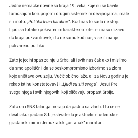
Jedne nemačke novine sa kraja 19. veka, koje su se bavile
tamošnjom korupcijom i drugim sistemskim devijacijama, imale
su moto: „
Politika kvari karakter
“. Kod nas to sada ne stoji.
Ljudi sa totalno pokvarenim karakterom oteli su našu državu i
do kraja pokvarili uvek, i to ne samo kod nas, više ili manje
pokvarenu politiku.
Zato je jedini spas za nju u Srba, ali i svih nas čak ako i mislimo
da smo apolitični, da se beskompromisno izborimo sa zlom
koje uništava ovu zelju. Vučić obično laže, ali za Novu godinu je
rekao istinu konstatovavši: „
Ljudi su siti svega
“. Jesu! Pre
svega njega i svih njegovih, koji oličavaju propast Srbije.
Zato on i SNS falanga moraju da padnu sa vlasti. I to će se
desiti ako građani Srbije shvate da je aktuelni studentsko-
građanski mirni i demokratski „ustanak“ maraton.