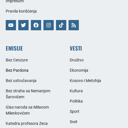
Impresum
Pravila korišćenja
EMISIJE
VESTI
Bez Cenzure
Društvo
Bez Pardona
Ekonomija
Bez ustručavanja
Kosovo i Metohija
Bez straha sa Nemanjom
Kultura
Šarovićem
Politika
Glas naroda sa Milanom
Sport
Milenkovićem
Svet
Katedra profesora Zeca