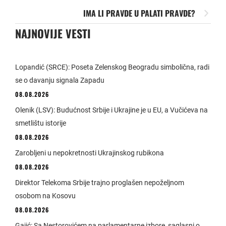
IMA LI PRAVDE U PALATI PRAVDE?
NAJNOVIJE VESTI
Lopandić (SRCE): Poseta Zelenskog Beogradu simbolična, radi
se o davanju signala Zapadu
08.08.2026
Olenik (LSV): Budućnost Srbije i Ukrajine je u EU, a Vučićeva na
smetlištu istorije
08.08.2026
Zarobljeni u nepokretnosti Ukrajinskog rubikona
08.08.2026
Direktor Telekoma Srbije trajno proglašen nepoželjnom
osobom na Kosovu
08.08.2026
Gajić: Sa Nestorovićem na parlamentarne izbore, saglasni o