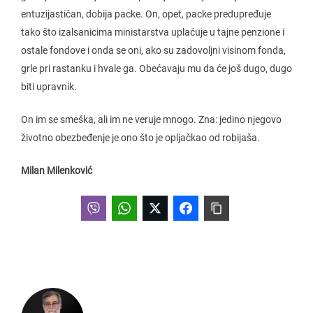
entuzijastičan, dobija packe. On, opet, packe predupređuje
tako što izalsanicima ministarstva uplaćuje u tajne penzione i
ostale fondove i onda se oni, ako su zadovoljni visinom fonda,
grle pri rastanku i hvale ga. Obećavaju mu da će još dugo, dugo
biti upravnik.
On im se smeška, ali im ne veruje mnogo. Zna: jedino njegovo
životno obezbeđenje je ono što je opljačkao od robijaša.
Milan Milenković