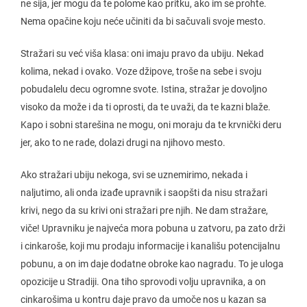
ne sija, jer mogu da te polome kao pritku, ako im se prohte.
Nema opačine koju neće učiniti da bi sačuvali svoje mesto.
Stražari su već viša klasa: oni imaju pravo da ubiju. Nekad
kolima, nekad i ovako. Voze džipove, troše na sebe i svoju
pobudalelu decu ogromne svote. Istina, stražar je dovoljno
visoko da može i da ti oprosti, da te uvaži, da te kazni blaže.
Kapo i sobni starešina ne mogu, oni moraju da te krvnički deru
jer, ako to ne rade, dolazi drugi na njihovo mesto.
Ako stražari ubiju nekoga, svi se uznemirimo, nekada i
naljutimo, ali onda izađe upravnik i saopšti da nisu stražari
krivi, nego da su krivi oni stražari pre njih. Ne dam stražare,
viče! Upravniku je najveća mora pobuna u zatvoru, pa zato drži
i cinkaroše, koji mu prodaju informacije i kanališu potencijalnu
pobunu, a on im daje dodatne obroke kao nagradu. To je uloga
opozicije u Stradiji. Ona tiho sprovodi volju upravnika, a on
cinkarošima u kontru daje pravo da umoče nos u kazan sa