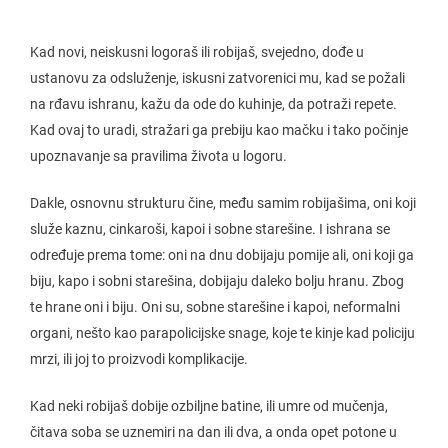
Kad novi, neiskusni logoraš ili robijaš, svejedno, dođe u
ustanovu za odsluženje, iskusni zatvorenici mu, kad se požali
na rđavu ishranu, kažu da ode do kuhinje, da potraži repete.
Kad ovaj to uradi, stražari ga prebiju kao mačku i tako počinje
upoznavanje sa pravilima života u logoru.
Dakle, osnovnu strukturu čine, među samim robijašima, oni koji
služe kaznu, cinkaroši, kapoi i sobne starešine. I ishrana se
određuje prema tome: oni na dnu dobijaju pomije ali, oni koji ga
biju, kapo i sobni starešina, dobijaju daleko bolju hranu. Zbog
te hrane oni i biju. Oni su, sobne starešine i kapoi, neformalni
organi, nešto kao parapolicijske snage, koje te kinje kad policiju
mrzi, ili joj to proizvodi komplikacije.
Kad neki robijaš dobije ozbiljne batine, ili umre od mučenja,
čitava soba se uznemiri na dan ili dva, a onda opet potone u