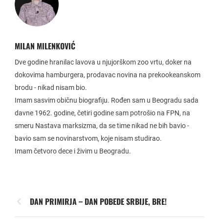
MILAN MILENKOVIĆ
Dve godine hranilac lavova u njujorškom zoo vrtu, doker na
dokovima hamburgera, prodavac novina na prekookeanskom
brodu - nikad nisam bio.
Imam sasvim običnu biografiju. Rođen sam u Beogradu sada
davne 1962. godine, četiri godine sam potrošio na FPN, na
smeru Nastava marksizma, da se time nikad ne bih bavio -
bavio sam se novinarstvom, koje nisam studirao.
Imam četvoro dece i živim u Beogradu.
DAN PRIMIRJA – DAN POBEDE SRBIJE, BRE!