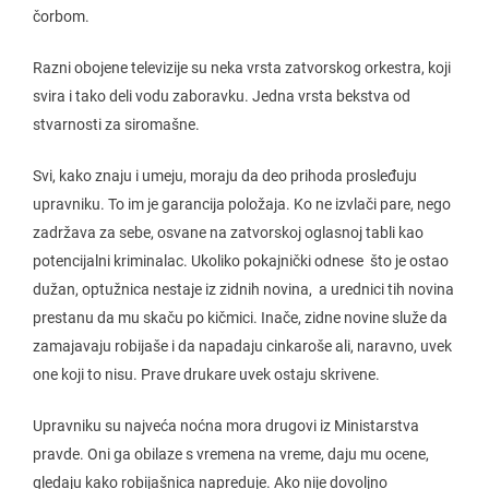
čorbom.
Razni obojene televizije su neka vrsta zatvorskog orkestra, koji
svira i tako deli vodu zaboravku. Jedna vrsta bekstva od
stvarnosti za siromašne.
Svi, kako znaju i umeju, moraju da deo prihoda prosleđuju
upravniku. To im je garancija položaja. Ko ne izvlači pare, nego
zadržava za sebe, osvane na zatvorskoj oglasnoj tabli kao
potencijalni kriminalac. Ukoliko pokajnički odnese što je ostao
dužan, optužnica nestaje iz zidnih novina, a urednici tih novina
prestanu da mu skaču po kičmici. Inače, zidne novine služe da
zamajavaju robijaše i da napadaju cinkaroše ali, naravno, uvek
one koji to nisu. Prave drukare uvek ostaju skrivene.
Upravniku su najveća noćna mora drugovi iz Ministarstva
pravde. Oni ga obilaze s vremena na vreme, daju mu ocene,
gledaju kako robijašnica napreduje. Ako nije dovoljno