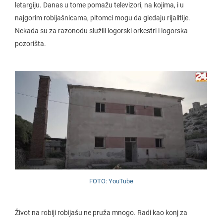
letargiju. Danas u tome pomažu televizori, na kojima, i u
najgorim robijašnicama, pitomci mogu da gledaju rijalitije.
Nekada su za razonodu služili logorski orkestri i logorska
pozorišta.
FOTO: YouTube
Život na robiji robijašu ne pruža mnogo. Radi kao konj za