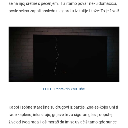
se na njoj sretne s pečenjem. Tu i tamo povali neku domaćicu,
posle seksa zapali poslednju cigaretu iz kutije i kaže: To je život!
FOTO: Printskrin YouTube
Kapoi i sobne starešine su drugovi iz partije. Zna-se-koje! Oni ti
rade zaplenu, inkasiraju, gnjave te za siguran glas i, uopšte,
žive od tvog rada i još moraš da im se uvlačiš tamo gde sunce