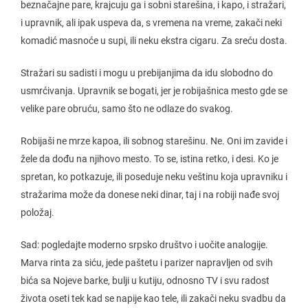
beznačajne pare, krajcuju ga i sobni starešina, i kapo, i stražari,
i upravnik, ali ipak uspeva da, s vremena na vreme, zakači neki
komadić masnoće u supi, ili neku ekstra cigaru. Za sreću dosta.
Stražari su sadisti i mogu u prebijanjima da idu slobodno do
usmrćivanja. Upravnik se bogati, jer je robijašnica mesto gde se
velike pare obruću, samo što ne odlaze do svakog.
Robijaši ne mrze kapoa, ili sobnog starešinu. Ne. Oni im zavide i
žele da dođu na njihovo mesto. To se, istina retko, i desi. Ko je
spretan, ko potkazuje, ili poseduje neku veštinu koja upravniku i
stražarima može da donese neki dinar, taj i na robiji nađe svoj
položaj.
Sad: pogledajte moderno srpsko društvo i uočite analogije.
Marva rinta za siću, jede paštetu i parizer napravljen od svih
bića sa Nojeve barke, bulji u kutiju, odnosno TV i svu radost
života oseti tek kad se napije kao tele, ili zakači neku svadbu da