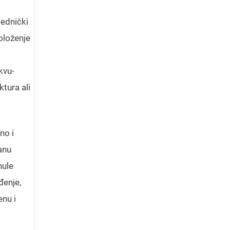
jednički
oloženje
kvu-
tura ali
no i
anu
nule
đenje,
enu i