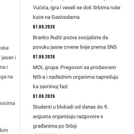
Vučića, igra i veseli se dok Srbima ruše
kuće na Gazivodama
07.08.2026
Branko Ružić pozva socijaliste da
povuku jasne crvene linije prema SNS
pske
07.08.2026
 jasan i
na i
MOL grupa: Pregovori sa prodavcem
oga na
NIS-a i nadležnim organima napreduju
ka završnoj fazi
07.08.2026
novcima
Studenti u blokadi od danas do 9.
avgusta organizuju razgovore s
građanima po Srbiji
čkim