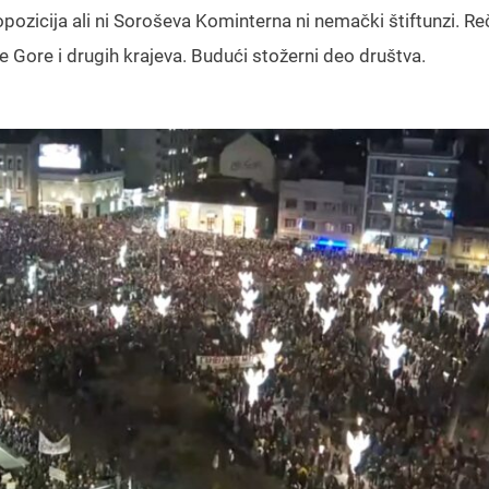
 opozicija ali ni Soroševa Kominterna ni nemački štiftunzi. Reč
ne Gore i drugih krajeva. Budući stožerni deo društva.