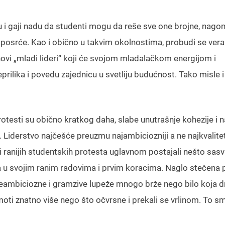
i gaji nadu da studenti mogu da reše sve one brojne, nago
posrće. Kao i obično u takvim okolnostima, probudi se vera 
 novi „mladi lideri“ koji će svojom mladalačkom energijom i
ilika i povedu zajednicu u svetliju budućnost. Tako misle i
protesti su obično kratkog daha, slabe unutrašnje kohezije i 
 Liderstvo najčešće preuzmu najambiciozniji a ne najkvalitetn
deri ranijih studentskih protesta uglavnom postajali nešto sas
u svojim ranim radovima i prvim koracima. Naglo stečena p
preambiciozne i gramzive lupeže mnogo brže nego bilo koja 
ramoti znatno više nego što očvrsne i prekali se vrlinom. To s