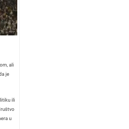
om, ali
da je
tiku ili
društvo
mera u