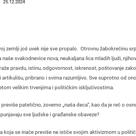
25.12.2024
voj zemlji još uvek nije sve propalo. Otrovnu žabokrečinu sr
 naše svakodnevice nova, neukaljana lica mladih ljudi, njihov
aže pravdu, istinu, odgovornost, iskrenost, poštovanje zako
i artikulišu, pribrano i svima razumljivo. Sve suprotno od on
tom velikim trvenjima i političkim isključivostima.
da previše patetično, zovemo „naša deca“, kao da je reč o os
spunjavaju sve ljudske i građanske obaveze?
a koja se inače previše ne ističe svojim aktivizmom u politi