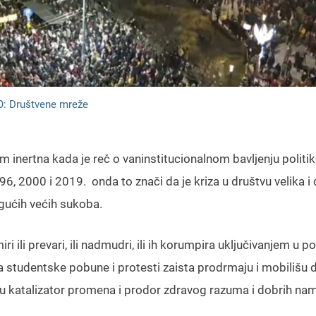
: Društvene mreže
 inertna kada je reč o vaninstitucionalnom bavljenju politik
, 2000 i 2019. onda to znači da je kriza u društvu velika i 
ogućih većih sukoba.
ili prevari, ili nadmudri, ili ih korumpira uključivanjem u poli
da studentske pobune i protesti zaista prodrmaju i mobilišu 
su katalizator promena i prodor zdravog razuma i dobrih na