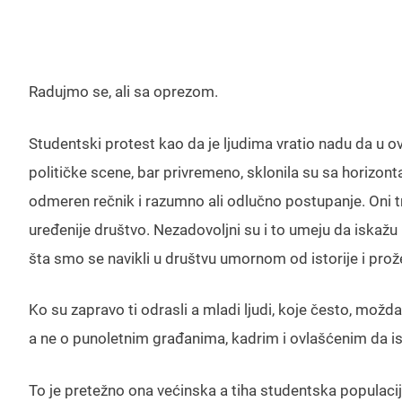
Radujmo se, ali sa oprezom.
Studentski protest kao da je ljudima vratio nadu da u o
političke scene, bar privremeno, sklonila su sa horizonta
odmeren rečnik i razumno ali odlučno postupanje. Oni tr
uređenije društvo. Nezadovoljni su i to umeju da iskažu 
šta smo se navikli u društvu umornom od istorije i prože
Ko su zapravo ti odrasli a mladi ljudi, koje često, mož
a ne o punoletnim građanima, kadrim i ovlašćenim da i
To je pretežno ona većinska a tiha studentska populacij