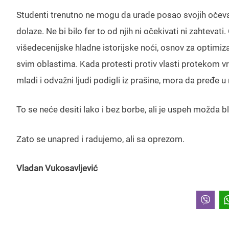
Studenti trenutno ne mogu da urade posao svojih očeva i
dolaze. Ne bi bilo fer to od njih ni očekivati ni zahtevat
višedecenijske hladne istorijske noći, osnov za optimi
svim oblastima. Kada protesti protiv vlasti protekom vr
mladi i odvažni ljudi podigli iz prašine, mora da pređe u
To se neće desiti lako i bez borbe, ali je uspeh možda b
Zato se unapred i radujemo, ali sa oprezom.
Vladan Vukosavljević