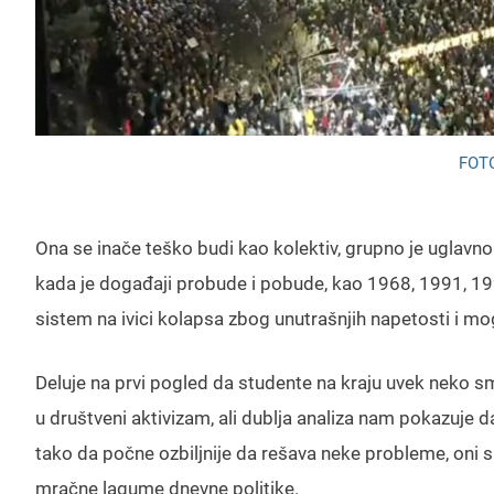
FOTO
Ona se inače teško budi kao kolektiv, grupno je uglavnom
kada je događaji probude i pobude, kao 1968, 1991, 1996
sistem na ivici kolapsa zbog unutrašnjih napetosti i m
Deluje na prvi pogled da studente na kraju uvek neko smiri 
u društveni aktivizam, ali dublja analiza nam pokazuje 
tako da počne ozbiljnije da rešava neke probleme, oni 
mračne lagume dnevne politike.