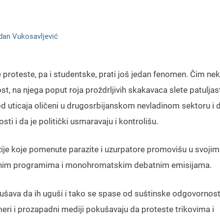
dan Vukosavljević
ve proteste, pa i studentske, prati još jedan fenomen. Čim nek
ost, na njega poput roja proždrljivih skakavaca slete patuljas
ti od uticaja oličeni u drugosrbijanskom nevladinom sektoru i 
sti i da je politički usmaravaju i kontrolišu.
izije koje pomenute parazite i uzurpatore promovišu u svojim
tivnim programima i monohromatskim debatnim emisijama.
okušava da ih uguši i tako se spase od suštinske odgovornost
eri i prozapadni mediji pokušavaju da proteste trikovima i