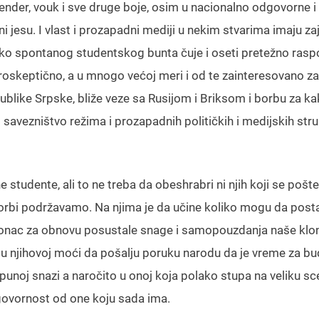
nder, vouk i sve druge boje, osim u nacionalno odgovorne i
ni jesu. I vlast i prozapadni mediji u nekim stvarima imaju za
reko spontanog studentskog bunta čuje i oseti pretežno rasp
vroskeptično, a u mnogo većoj meri i od te zainteresovano za
ublike Srpske, bliže veze sa Rusijom i Briksom i borbu za ka
savezništvo režima i prozapadnih političkih i medijskih struk
 studente, ali to ne treba da obeshrabri ni njih koji se pošte
oj borbi podržavamo. Na njima je da učine koliko mogu da post
lonac za obnovu posustale snage i samopouzdanja naše klo
i u njihovoj moći da pošalju poruku narodu da je vreme za bu
 u punoj snazi a naročito u onoj koja polako stupa na veliku sc
govornost od one koju sada ima.