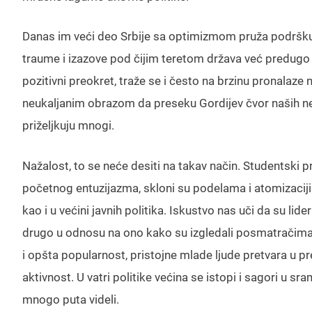
Danas im veći deo Srbije sa optimizmom pruža podršku 
traume i izazove pod čijim teretom država već predugo 
pozitivni preokret, traže se i često na brzinu pronalaze
neukaljanim obrazom da preseku Gordijev čvor naših nepr
priželjkuju mnogi.
Nažalost, to se neće desiti na takav način. Studentski 
početnog entuzijazma, skloni su podelama i atomizaciji.
kao i u većini javnih politika. Iskustvo nas uči da su li
drugo u odnosu na ono kako su izgledali posmatračima 
i opšta popularnost, pristojne mlade ljude pretvara u 
aktivnost. U vatri politike većina se istopi i sagori u s
mnogo puta videli.