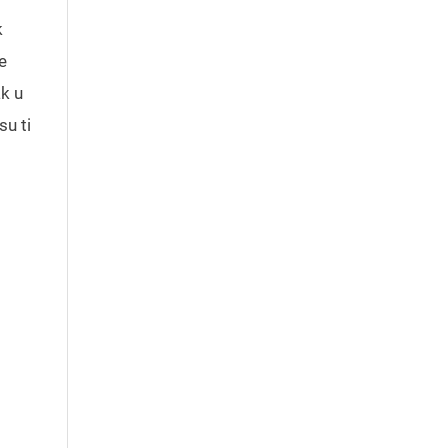
k
e
ak u
su ti