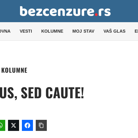
OVNA
VESTI
KOLUMNE
MOJ STAV
VAŠ GLAS
E
KOLUMNE
S, SED CAUTE!