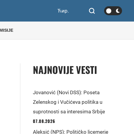
Ћир.
MISIJE
NAJNOVIJE VESTI
Jovanović (Novi DSS): Poseta
Zelenskog i Vučićeva politika u
suprotnosti sa interesima Srbije
07.08.2026
Aleksić (NPS): Političko licemerje