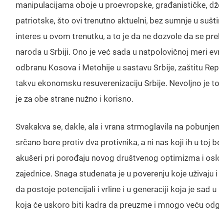
manipulacijama oboje u proevropske, građanističke, dže
patriotske, što ovi trenutno aktuelni, bez sumnje u sušti
interes u ovom trenutku, a to je da ne dozvole da se p
naroda u Srbiji. Ono je već sada u natpolovičnoj meri e
odbranu Kosova i Metohije u sastavu Srbije, zaštitu Rep
takvu ekonomsku resuverenizaciju Srbije. Nevoljno je to 
je za obe strane nužno i korisno.
Svakakva se, dakle, ala i vrana strmoglavila na pobunjene
srčano bore protiv dva protivnika, a ni nas koji ih u t
akušeri pri porođaju novog društvenog optimizma i os
zajednice. Snaga studenata je u poverenju koje uživaju 
da postoje potencijali i vrline i u generaciji koja je sad
koja će uskoro biti kadra da preuzme i mnogo veću od