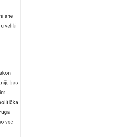
milane
u veliki
nakon
iji, baš
vim
olitička
druga
mo već