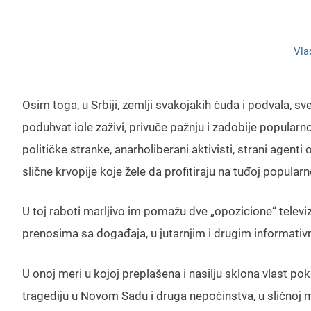
Vla
Osim toga, u Srbiji, zemlji svakojakih čuda i podvala, s
poduhvat iole zaživi, privuče pažnju i zadobije popularn
političke stranke, anarholiberani aktivisti, strani agen
slične krvopije koje žele da profitiraju na tuđoj popularno
U toj raboti marljivo im pomažu dve „opozicione“ telev
prenosima sa događaja, u jutarnjim i drugim informa
U onoj meri u kojoj preplašena i nasilju sklona vlast p
tragediju u Novom Sadu i druga nepočinstva, u sličnoj m