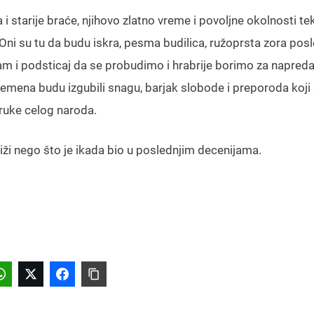
 starije braće, njihovo zlatno vreme i povoljne okolnosti te
i. Oni su tu da budu iskra, pesma budilica, ružoprsta zora posl
zam i podsticaj da se probudimo i hrabrije borimo za napred
emena budu izgubili snagu, barjak slobode i preporoda koji 
 ruke celog naroda.
liži nego što je ikada bio u poslednjim decenijama.