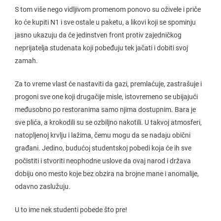
S tom više nego vidljivom promenom ponovo su oživele i priče
ko će kupiti N1 i sve ostale u paketu, a likovi koji se spominju
jasno ukazuju da će jedinstven front protiv zajedničkog
neprijatelja studenata koji pobeđuju tek jačati i dobiti svoj
zamah.
Za to vreme vlast će nastaviti da gazi, premlaćuje, zastrašuje i
progoni sve one koji drugačije misle, istovremeno se ubijajući
međusobno po restoranima samo njima dostupnim. Bara je
sve plića, a krokodili su se ozbiljno nakotili. U takvoj atmosferi,
natopljenoj krvlju i lažima, čemu mogu da se nadaju obični
građani. Jedino, budućoj studentskoj pobedi koja će ih sve
počistiti i stvoriti neophodne uslove da ovaj narod i država
dobiju ono mesto koje bez obzira na brojne mane i anomalije,
odavno zaslužuju.
U to ime nek studenti pobede što pre!