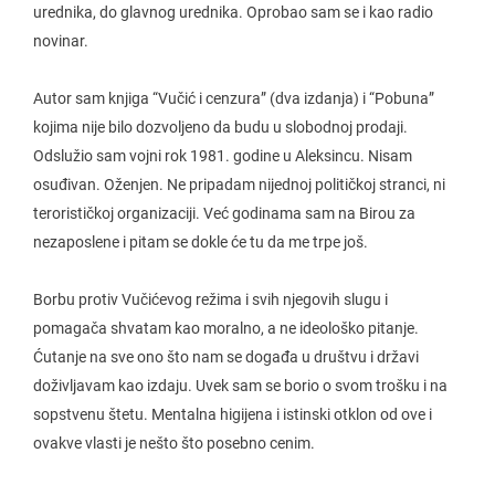
urednika, do glavnog urednika. Oprobao sam se i kao radio
novinar.
Autor sam knjiga “Vučić i cenzura” (dva izdanja) i “Pobuna”
kojima nije bilo dozvoljeno da budu u slobodnoj prodaji.
Odslužio sam vojni rok 1981. godine u Aleksincu. Nisam
osuđivan. Oženjen. Ne pripadam nijednoj političkoj stranci, ni
terorističkoj organizaciji. Već godinama sam na Birou za
nezaposlene i pitam se dokle će tu da me trpe još.
Borbu protiv Vučićevog režima i svih njegovih slugu i
pomagača shvatam kao moralno, a ne ideološko pitanje.
Ćutanje na sve ono što nam se događa u društvu i državi
doživljavam kao izdaju. Uvek sam se borio o svom trošku i na
sopstvenu štetu. Mentalna higijena i istinski otklon od ove i
ovakve vlasti je nešto što posebno cenim.