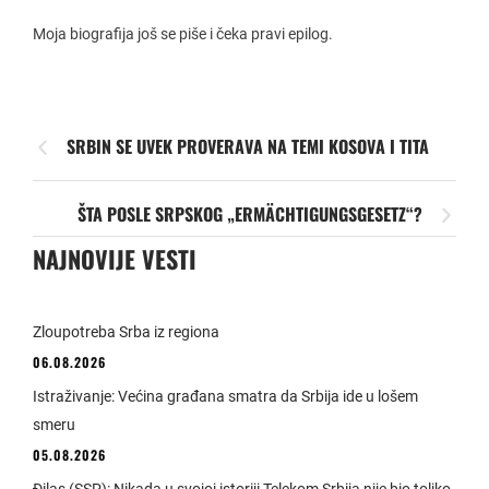
Moja biografija još se piše i čeka pravi epilog.
SRBIN SE UVEK PROVERAVA NA TEMI KOSOVA I TITA
ŠTA POSLE SRPSKOG „ERMÄCHTIGUNGSGESETZ“?
NAJNOVIJE VESTI
Zloupotreba Srba iz regiona
06.08.2026
Istraživanje: Većina građana smatra da Srbija ide u lošem
smeru
05.08.2026
Đilas (SSP): Nikada u svojoj istoriji Telekom Srbija nije bio toliko