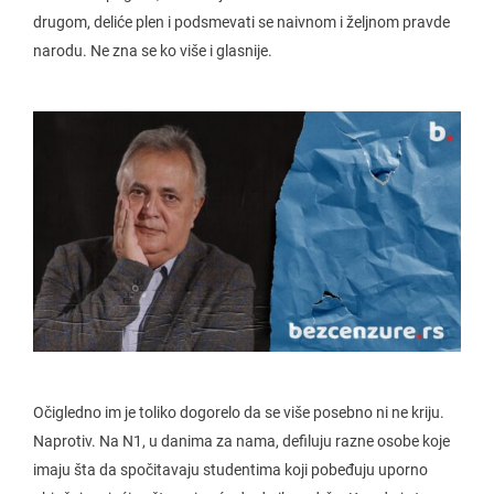
drugom, deliće plen i podsmevati se naivnom i željnom pravde
narodu. Ne zna se ko više i glasnije.
Očigledno im je toliko dogorelo da se više posebno ni ne kriju.
Naprotiv. Na N1, u danima za nama, defiluju razne osobe koje
imaju šta da spočitavaju studentima koji pobeđuju uporno