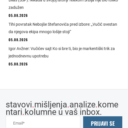
zadužen
05.08.2026
Tihi povratak Nebojše Stefanovića pred izbore: „Vučić svestan
da njegova ekipa mnogo lošije stoji“
05.08.2026
Igor Avžner: Vučićev sajt Ko si bre ti, bio je markentiški trik za
jednodnevnu upotrebu
05.08.2026
stavovi
.
mišljenja
.
analize
.
kome
ntari
.
kolumne u vaš inbox.
PRIJAVI SE