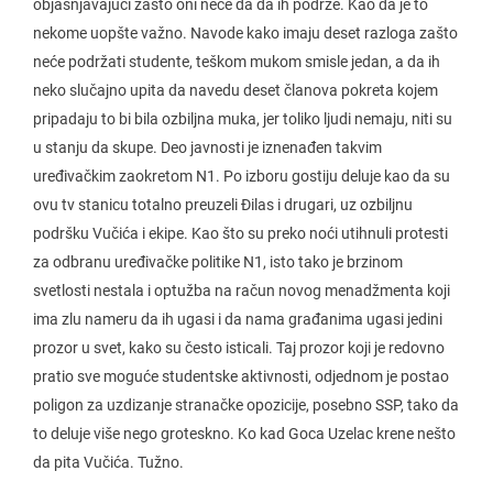
objašnjavajući zašto oni neće da da ih podrže. Kao da je to
nekome uopšte važno. Navode kako imaju deset razloga zašto
neće podržati studente, teškom mukom smisle jedan, a da ih
neko slučajno upita da navedu deset članova pokreta kojem
pripadaju to bi bila ozbiljna muka, jer toliko ljudi nemaju, niti su
u stanju da skupe. Deo javnosti je iznenađen takvim
uređivačkim zaokretom N1. Po izboru gostiju deluje kao da su
ovu tv stanicu totalno preuzeli Đilas i drugari, uz ozbiljnu
podršku Vučića i ekipe. Kao što su preko noći utihnuli protesti
za odbranu uređivačke politike N1, isto tako je brzinom
svetlosti nestala i optužba na račun novog menadžmenta koji
ima zlu nameru da ih ugasi i da nama građanima ugasi jedini
prozor u svet, kako su često isticali. Taj prozor koji je redovno
pratio sve moguće studentske aktivnosti, odjednom je postao
poligon za uzdizanje stranačke opozicije, posebno SSP, tako da
to deluje više nego groteskno. Ko kad Goca Uzelac krene nešto
da pita Vučića. Tužno.