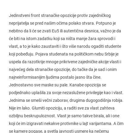
Jedinstveni front stranačke opozicije protiv zajedničkog
neprijatelja se pred našim očima polako stvara. Potpuno je
nebitno da li će se zvati Eu5 ili autentična desnica, važno je da
će biti na istom zadatku koji sa ništa manje žara sprovodi i
vlast, a to je kako zaustaviti i što više narodu ogaditi studente
koji pobeđuju. Pojava studenata na političkom nebu Srbije je
uspela da razotkrije mnoge prikrivene zajedničke akcije vlasti i
najvećeg dela stranačke opozicije, do tačke da je sad i onim
najneinformisanijim ljudima postalo jasno šta čine.
Jednostavno sve maske su pale. Kanabe opozicija se
podjednako uplašila za svoje nezaslužene privilegije kao i vlast.
Jednima se smeši večni zaborav, drugima dugogodišnja robija.
Nije im lako. Glumiti opoziciju, a raditi sve za vlast zahteva
ozbiljnu beskrupuloznost. Vlast je samo takve birala, ali i one
koji će im izigravati nekakve protivnike u lajt varijantama. A čim
se kamere pogase, a svetla javnosti usmere ka nečemu