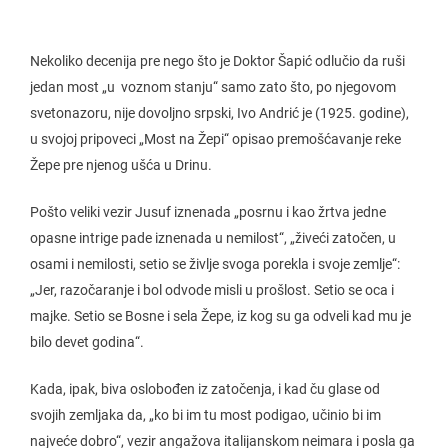
Nekoliko decenija pre nego što je Doktor Šapić odlučio da ruši
jedan most „u voznom stanju“ samo zato što, po njegovom
svetonazoru, nije dovoljno srpski, Ivo Andrić je (1925. godine),
u svojoj pripoveci „Most na Žepi“ opisao premošćavanje reke
Žepe pre njenog ušća u Drinu.
Pošto veliki vezir Jusuf iznenada „posrnu i kao žrtva jedne
opasne intrige pade iznenada u nemilost“, „živeći zatočen, u
osami i nemilosti, setio se življe svoga porekla i svoje zemlje“:
„Jer, razočaranje i bol odvode misli u prošlost. Setio se oca i
majke. Setio se Bosne i sela Žepe, iz kog su ga odveli kad mu je
bilo devet godina“.
Kada, ipak, biva oslobođen iz zatočenja, i kad ču glase od
svojih zemljaka da, „ko bi im tu most podigao, učinio bi im
najveće dobro“, vezir angažova italijanskom neimara i posla ga