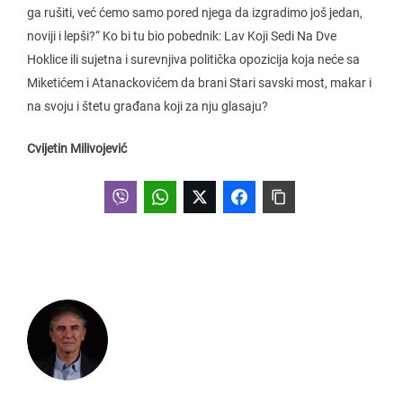
ga rušiti, već ćemo samo pored njega da izgradimo još jedan,
noviji i lepši?“ Ko bi tu bio pobednik: Lav Koji Sedi Na Dve
Hoklice ili sujetna i surevnjiva politička opozicija koja neće sa
Miketićem i Atanackovićem da brani Stari savski most, makar i
na svoju i štetu građana koji za nju glasaju?
Cvijetin Milivojević