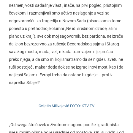
nesmenjivosti sadašnje vlasti, inače, na prvi pogled, pristojnim
čovekom, i razmenjivali smo učtivo neslaganje u vezi sa
odgovornošću za tragediju u Novom Sadu (pisao sam o tome
ponešto u prethodnoj kolumni „Ne idi sredinom džade, ali ni
plaho uz kraj“), sve dok moj sagovornik, bez pardona, ne izreče
da je on bezrezervno za rušenje Beogradskog sajma i Starog
savskog mosta, mada, veli, nikada tramvajem nije prešao
preko njega, a da smo mi koji smatramo da se nigde u svetu ne
ruši postojeći, makar dotle dok se ne izgradi novi most, kao i da
najlepši Sajam u Evropi treba da ostane tu gde je – protiv
napretka Srbije!?
Cvijetin Milivojević FOTO: KTV TV
„Od svega što čovek u životnom nagonu podiže i gradi, ništa
nije u mojim očima bolje i vrednije od mostova. Oni su važniji od