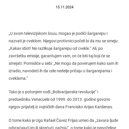
15.11.2024
„U svom televizijskom šouu, mogao je podići šargarepu i
nazvati je cveklom. Njegovi protivnici počeli bi da mu se smeju:
„Kakav idiot! Ne razlikuje šargarepu od cvekle.“ Ali, po
završetku emisije, garantujem vam, on će biti taj koji će se
smejati. Pomisliće u sebi: „Ne mogu da poverujem kako sam ih
izradio, navodeći ih da cele nedelje pričaju o šargarepama i
cveklama.“
Tako je o potonjem vođi „Bolivarijanske revolucije“ i
predsedniku Venecuele od 1999. do 2013. godine govorio
njegov prijatelj iz vojničkih dana Francisko Arijas Kardenas.
O tome kako je Ugo Rafael Čavez Frijas umeo da „zavara ljude
odvraćajući im ili skrećući pažnju“, o tome kako je nepoželjne