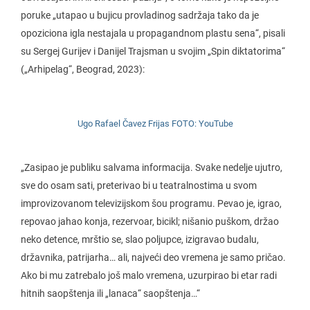
poruke „utapao u bujicu provladinog sadržaja tako da je
opoziciona igla nestajala u propagandnom plastu sena“, pisali
su Sergej Gurijev i Danijel Trajsman u svojim „Spin diktatorima“
(„Arhipelag“, Beograd, 2023):
Ugo Rafael Čavez Frijas FOTO: YouTube
„Zasipao je publiku salvama informacija. Svake nedelje ujutro,
sve do osam sati, preterivao bi u teatralnostima u svom
improvizovanom televizijskom šou programu. Pevao je, igrao,
repovao jahao konja, rezervoar, bicikl; nišanio puškom, držao
neko detence, mrštio se, slao poljupce, izigravao budalu,
državnika, patrijarha… ali, najveći deo vremena je samo pričao.
Ako bi mu zatrebalo još malo vremena, uzurpirao bi etar radi
hitnih saopštenja ili „lanaca“ saopštenja…“