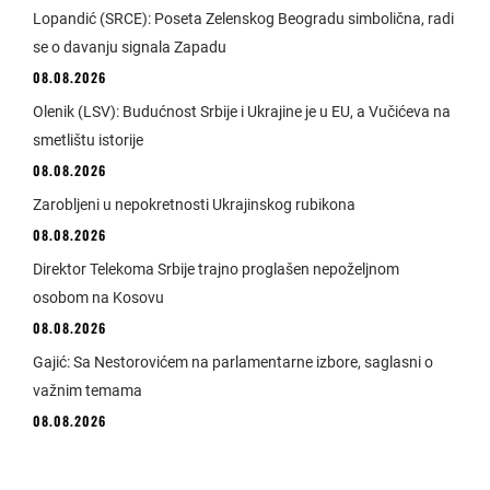
Lopandić (SRCE): Poseta Zelenskog Beogradu simbolična, radi
se o davanju signala Zapadu
08.08.2026
Olenik (LSV): Budućnost Srbije i Ukrajine je u EU, a Vučićeva na
smetlištu istorije
08.08.2026
Zarobljeni u nepokretnosti Ukrajinskog rubikona
08.08.2026
Direktor Telekoma Srbije trajno proglašen nepoželjnom
osobom na Kosovu
08.08.2026
Gajić: Sa Nestorovićem na parlamentarne izbore, saglasni o
važnim temama
08.08.2026