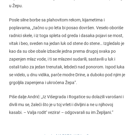
u Žepu.
Posle silne borbe sa plahovitom rekom, kijametima i
poplavama, „tačno u po leta bi posao dovršen. Veselo oboriše
radnici skele, i iz toga spleta od greda i dasaka pojavi se most,
vitak i beo, sveden na jedan luk od stene do stene… Izgledalo je
kao da su obe obale izbacile jedna prema drugoj svaka po
zapenjen mlaz vode, i ti se mlazevi sudarili, sastavili u luk i
ostali tako za jedan trenutak, lebdeći nad ponorom. Ispod luka
se videlo, u dnu vidika, parče modre Drine, a duboko pod njim je
grgoljila zapenjena i ukroćena Žepa“.
Piše dalje Andrić: „Iz Višegrada i Rogatice su dolazili varošani i
divili mu se, žaleći što je u toj vrleti i divljini a ne u njihovoj
kasabi. – Valja rodit’ vezira! – odgovarali su im Žepljani.“