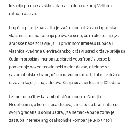
lokaciju prema savskim adama ili (dunavskom) Velikom
ratnom ostrvu.
Logično pitanje nas laika je: zašto onda državna i gradska
vlast insistira na rušenju po svaku cenu, osim ako to nije „za
arapske babe zdravlje“, tj. u privatnom interesu kupaca i
vlasnika kvadrata u emiraćanskoj državi usred države Srbije sa
čudnim srpskim imenom „Belgrejd voterfront“? Jerbo bi
pomeranje novog mosta neki metar desno, gledano sa
savamahalske strane, ušlo u navodno privatni plac te države u
državi u kojoj je moja država Srbija suvlasnik samo 32 odsto!
I zbog toga čitav karambol, sličan onom u Gornjim
Nedeljicama, u kome naša država, umesto da brani interese
svojih građana u dolini Jadra, „za nemačke babe zdravlje“,
zastupa interese anglosaksonske kompanije „Rio tinto“!