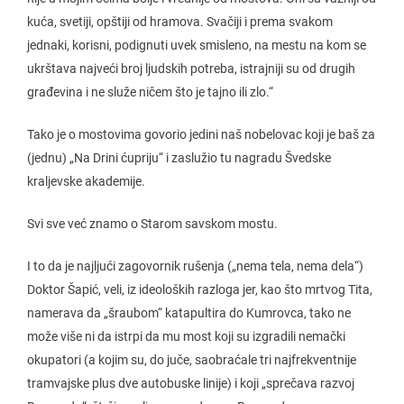
kuća, svetiji, opštiji od hramova. Svačiji i prema svakom
jednaki, korisni, podignuti uvek smisleno, na mestu na kom se
ukrštava najveći broj ljudskih potreba, istrajniji su od drugih
građevina i ne služe ničem što je tajno ili zlo.“
Tako je o mostovima govorio jedini naš nobelovac koji je baš za
(jednu) „Na Drini ćupriju“ i zaslužio tu nagradu Švedske
kraljevske akademije.
Svi sve već znamo o Starom savskom mostu.
I to da je najljući zagovornik rušenja („nema tela, nema dela“)
Doktor Šapić, veli, iz ideoloških razloga jer, kao što mrtvog Tita,
namerava da „šraubom“ katapultira do Kumrovca, tako ne
može više ni da istrpi da mu most koji su izgradili nemački
okupatori (a kojim su, do juče, saobraćale tri najfrekventnije
tramvajske plus dve autobuske linije) i koji „sprečava razvoj