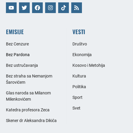
EMISIJE
VESTI
Bez Cenzure
Društvo
Bez Pardona
Ekonomija
Bez ustručavanja
Kosovo i Metohija
Bez straha sa Nemanjom
Kultura
Šarovićem
Politika
Glas naroda sa Milanom
Sport
Milenkovićem
Svet
Katedra profesora Zeca
Skener dr Aleksandra Dikića