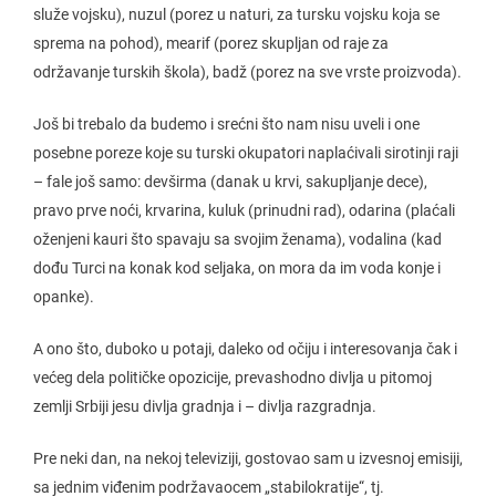
služe vojsku), nuzul (porez u naturi, za tursku vojsku koja se
sprema na pohod), mearif (porez skupljan od raje za
održavanje turskih škola), badž (porez na sve vrste proizvoda).
Još bi trebalo da budemo i srećni što nam nisu uveli i one
posebne poreze koje su turski okupatori naplaćivali sirotinji raji
– fale još samo: devširma (danak u krvi, sakupljanje dece),
pravo prve noći, krvarina, kuluk (prinudni rad), odarina (plaćali
oženjeni kauri što spavaju sa svojim ženama), vodalina (kad
dođu Turci na konak kod seljaka, on mora da im voda konje i
opanke).
A ono što, duboko u potaji, daleko od očiju i interesovanja čak i
većeg dela političke opozicije, prevashodno divlja u pitomoj
zemlji Srbiji jesu divlja gradnja i – divlja razgradnja.
Pre neki dan, na nekoj televiziji, gostovao sam u izvesnoj emisiji,
sa jednim viđenim podržavaocem „stabilokratije“, tj.