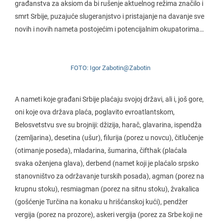
građanstva za aksiom da bi rušenje aktuelnog režima značilo i
smrt Srbije, puzajuće slugeranjstvo i pristajanje na davanje sve
novih i novih nameta postojećim i potencijalnim okupatorima…
FOTO: Igor Zabotin@Zabotin
A nameti koje građani Srbije plaćaju svojoj državi, ali i, još gore,
oni koje ova država plaća, poglavito evroatlantskom,
Belosvetstvu sve su brojniji: džizija, harač, glavarina, ispendža
(zemljarina), desetina (ušur), filurija (porez u novcu), čitlučenje
(otimanje poseda), mladarina, šumarina, čifthak (plaćala
svaka oženjena glava), derbend (namet koji je plaćalo srpsko
stanovništvo za održavanje turskih posada), agman (porez na
krupnu stoku), resmiagman (porez na sitnu stoku), žvakalica
(gošćenje Turčina na konaku u hrišćanskoj kući), pendžer
vergija (porez na prozore), askeri vergija (porez za Srbe koji ne