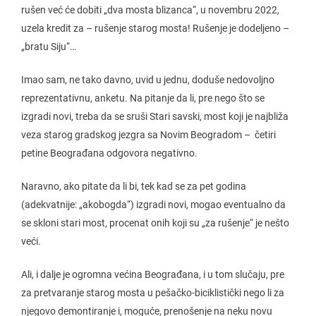
rušen već će dobiti „dva mosta blizanca“, u novembru 2022,
uzela kredit za – rušenje starog mosta! Rušenje je dodeljeno –
„bratu Siju“…
Imao sam, ne tako davno, uvid u jednu, doduše nedovoljno
reprezentativnu, anketu. Na pitanje da li, pre nego što se
izgradi novi, treba da se sruši Stari savski, most koji je najbliža
veza starog gradskog jezgra sa Novim Beogradom – četiri
petine Beograđana odgovora negativno.
Naravno, ako pitate da li bi, tek kad se za pet godina
(adekvatnije: „akobogda“) izgradi novi, mogao eventualno da
se skloni stari most, procenat onih koji su „za rušenje“ je nešto
veći.
Ali, i dalje je ogromna većina Beograđana, i u tom slučaju, pre
za pretvaranje starog mosta u pešačko-biciklistički nego li za
njegovo demontiranje i, moguće, prenošenje na neku novu