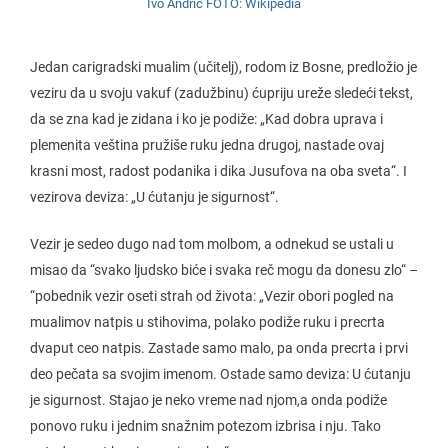
Ivo Andrić FOTO: Wikipedia
Jedan carigradski mualim (učitelj), rodom iz Bosne, predložio je
veziru da u svoju vakuf (zadužbinu) ćupriju ureže sledeći tekst,
da se zna kad je zidana i ko je podiže: „Kad dobra uprava i
plemenita veština pružiše ruku jedna drugoj, nastade ovaj
krasni most, radost podanika i dika Jusufova na oba sveta“. I
vezirova deviza: „U ćutanju je sigurnost“.
Vezir je sedeo dugo nad tom molbom, a odnekud se ustali u
misao da “svako ljudsko biće i svaka reč mogu da donesu zlo“ –
“pobednik vezir oseti strah od života: „Vezir obori pogled na
mualimov natpis u stihovima, polako podiže ruku i precrta
dvaput ceo natpis. Zastade samo malo, pa onda precrta i prvi
deo pečata sa svojim imenom. Ostade samo deviza: U ćutanju
je sigurnost. Stajao je neko vreme nad njom,a onda podiže
ponovo ruku i jednim snažnim potezom izbrisa i nju. Tako