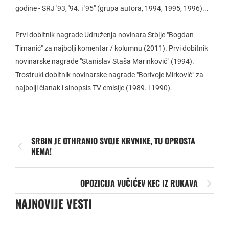
godine - SRJ '93, '94. i '95" (grupa autora, 1994, 1995, 1996)...
Prvi dobitnik nagrade Udruženja novinara Srbije "Bogdan
Tirnanić" za najbolji komentar / kolumnu (2011). Prvi dobitnik
novinarske nagrade "Stanislav Staša Marinković" (1994).
Trostruki dobitnik novinarske nagrade "Borivoje Mirković" za
najbolji članak i sinopsis TV emisije (1989. i 1990).
SRBIN JE OTHRANIO SVOJE KRVNIKE, TU OPROSTA
NEMA!
OPOZICIJA VUČIĆEV KEC IZ RUKAVA
NAJNOVIJE VESTI