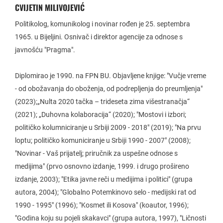
CVIJETIN MILIVOJEVIĆ
Politikolog, komunikolog i novinar rođen je 25. septembra
1965. u Bijeljini. Osnivač i direktor agencije za odnose s
javnošću "Pragma".
Diplomirao je 1990. na FPN BU. Objavljene knjige: "Vučje vreme
- od obožavanja do oboženja, od podrepljenja do preumljenja"
(2023);„Nulta 2020 tačka – trideseta zima višestranačja“
(2021); „Duhovna kolaboracija“ (2020); "Mostovi i izbori;
političko kolumniciranje u Srbiji 2009 - 2018" (2019); "Na prvu
loptu; političko komuniciranje u Srbiji 1990 - 2007" (2008);
"Novinar - Vaš prijatelj; priručnik za uspešne odnose s
medijima" (prvo osnovno izdanje, 1999. i drugo prošireno
izdanje, 2003); "Etika javne reči u medijima i politici" (grupa
autora, 2004); "Globalno Potemkinovo selo - medijski rat od
1990 - 1995" (1996); "Kosmet ili Kosova" (koautor, 1996);
"Godina koju su pojeli skakavci" (grupa autora, 1997), "Ličnosti