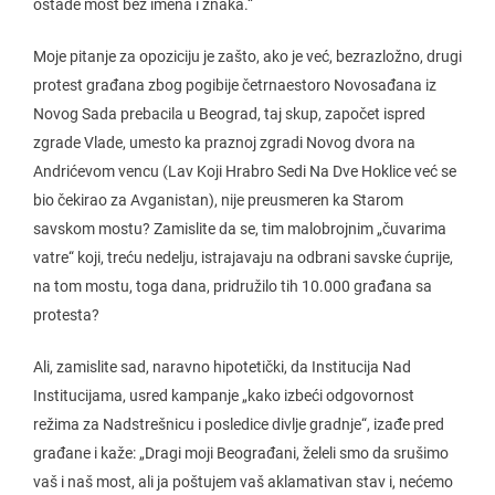
ostade most bez imena i znaka.“
Moje pitanje za opoziciju je zašto, ako je već, bezrazložno, drugi
protest građana zbog pogibije četrnaestoro Novosađana iz
Novog Sada prebacila u Beograd, taj skup, započet ispred
zgrade Vlade, umesto ka praznoj zgradi Novog dvora na
Andrićevom vencu (Lav Koji Hrabro Sedi Na Dve Hoklice već se
bio čekirao za Avganistan), nije preusmeren ka Starom
savskom mostu? Zamislite da se, tim malobrojnim „čuvarima
vatre“ koji, treću nedelju, istrajavaju na odbrani savske ćuprije,
na tom mostu, toga dana, pridružilo tih 10.000 građana sa
protesta?
Ali, zamislite sad, naravno hipotetički, da Institucija Nad
Institucijama, usred kampanje „kako izbeći odgovornost
režima za Nadstrešnicu i posledice divlje gradnje“, izađe pred
građane i kaže: „Dragi moji Beograđani, želeli smo da srušimo
vaš i naš most, ali ja poštujem vaš aklamativan stav i, nećemo