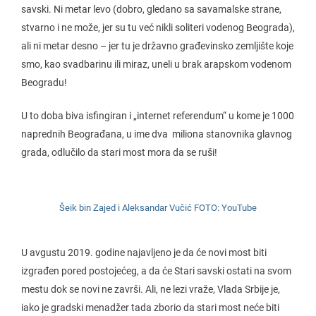
savski. Ni metar levo (dobro, gledano sa savamalske strane,
stvarno i ne može, jer su tu već nikli soliteri vodenog Beograda),
ali ni metar desno – jer tu je državno građevinsko zemljište koje
smo, kao svadbarinu ili miraz, uneli u brak arapskom vodenom
Beogradu!
U to doba biva isfingiran i „internet referendum“ u kome je 1000
naprednih Beograđana, u ime dva miliona stanovnika glavnog
grada, odlučilo da stari most mora da se ruši!
Šeik bin Zajed i Aleksandar Vučić FOTO: YouTube
U avgustu 2019. godine najavljeno je da će novi most biti
izgrađen pored postojećeg, a da će Stari savski ostati na svom
mestu dok se novi ne završi. Ali, ne lezi vraže, Vlada Srbije je,
iako je gradski menadžer tada zborio da stari most neće biti