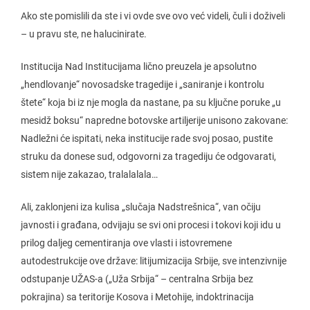
Ako ste pomislili da ste i vi ovde sve ovo već videli, čuli i doživeli
– u pravu ste, ne halucinirate.
Institucija Nad Institucijama lično preuzela je apsolutno
„hendlovanje“ novosadske tragedije i „saniranje i kontrolu
štete“ koja bi iz nje mogla da nastane, pa su ključne poruke „u
mesidž boksu“ napredne botovske artiljerije unisono zakovane:
Nadležni će ispitati, neka institucije rade svoj posao, pustite
struku da donese sud, odgovorni za tragediju će odgovarati,
sistem nije zakazao, tralalalala…
Ali, zaklonjeni iza kulisa „slučaja Nadstrešnica“, van očiju
javnosti i građana, odvijaju se svi oni procesi i tokovi koji idu u
prilog daljeg cementiranja ove vlasti i istovremene
autodestrukcije ove države: litijumizacija Srbije, sve intenzivnije
odstupanje UŽAS-a („Uža Srbija“ – centralna Srbija bez
pokrajina) sa teritorije Kosova i Metohije, indoktrinacija