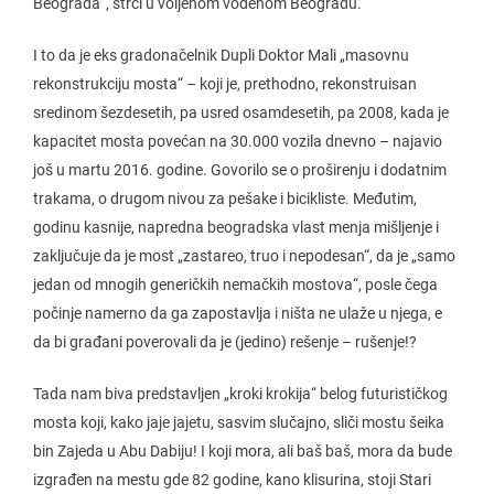
Beograda“, štrči u voljenom vodenom Beogradu.
I to da je eks gradonačelnik Dupli Doktor Mali „masovnu
rekonstrukciju mosta“ – koji je, prethodno, rekonstruisan
sredinom šezdesetih, pa usred osamdesetih, pa 2008, kada je
kapacitet mosta povećan na 30.000 vozila dnevno – najavio
još u martu 2016. godine. Govorilo se o proširenju i dodatnim
trakama, o drugom nivou za pešake i bicikliste. Međutim,
godinu kasnije, napredna beogradska vlast menja mišljenje i
zaključuje da je most „zastareo, truo i nepodesan“, da je „samo
jedan od mnogih generičkih nemačkih mostova“, posle čega
počinje namerno da ga zapostavlja i ništa ne ulaže u njega, e
da bi građani poverovali da je (jedino) rešenje – rušenje!?
Tada nam biva predstavljen „kroki krokija“ belog futurističkog
mosta koji, kako jaje jajetu, sasvim slučajno, sliči mostu šeika
bin Zajeda u Abu Dabiju! I koji mora, ali baš baš, mora da bude
izgrađen na mestu gde 82 godine, kano klisurina, stoji Stari