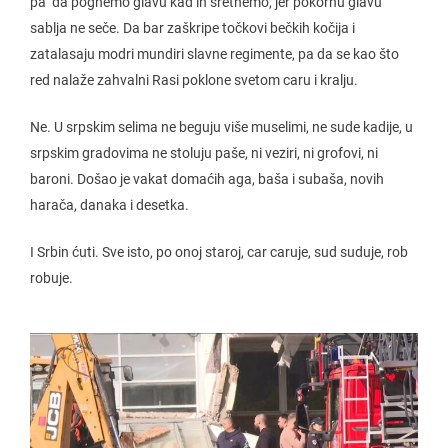
pa da pognemo glavu kad ih sretnemo, jer pokornu glavu
sablja ne seče. Da bar zaškripe točkovi bečkih kočija i
zatalasaju modri mundiri slavne regimente, pa da se kao što
red nalaže zahvalni Rasi poklone svetom caru i kralju.
Ne. U srpskim selima ne beguju više muselimi, ne sude kadije, u
srpskim gradovima ne stoluju paše, ni veziri, ni grofovi, ni
baroni. Došao je vakat domaćih aga, baša i subaša, novih
harača, danaka i desetka.
I Srbin ćuti. Sve isto, po onoj staroj, car caruje, sud suduje, rob
robuje.