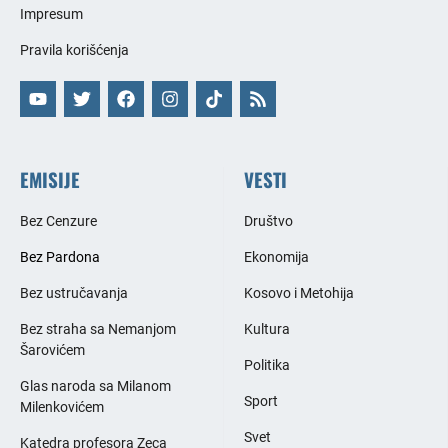
Impresum
Pravila korišćenja
EMISIJE
VESTI
Bez Cenzure
Društvo
Bez Pardona
Ekonomija
Bez ustručavanja
Kosovo i Metohija
Bez straha sa Nemanjom
Kultura
Šarovićem
Politika
Glas naroda sa Milanom
Sport
Milenkovićem
Svet
Katedra profesora Zeca