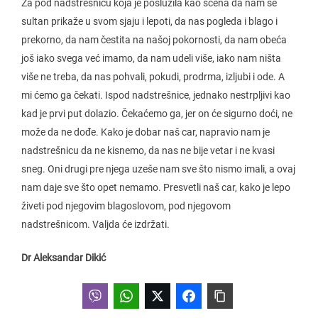
Za pod nadstrešnicu koja je poslužila kao scena da nam se
sultan prikaže u svom sjaju i lepoti, da nas pogleda i blago i
prekorno, da nam čestita na našoj pokornosti, da nam obeća
još iako svega već imamo, da nam udeli više, iako nam ništa
više ne treba, da nas pohvali, pokudi, prodrma, izljubi i ode. A
mi ćemo ga čekati. Ispod nadstrešnice, jednako nestrpljivi kao
kad je prvi put dolazio. Čekaćemo ga, jer on će sigurno doći, ne
može da ne dođe. Kako je dobar naš car, napravio nam je
nadstrešnicu da ne kisnemo, da nas ne bije vetar i ne kvasi
sneg. Oni drugi pre njega uzeše nam sve što nismo imali, a ovaj
nam daje sve što opet nemamo. Presvetli naš car, kako je lepo
živeti pod njegovim blagoslovom, pod njegovom
nadstrešnicom. Valjda će izdržati.
Dr Aleksandar Dikić