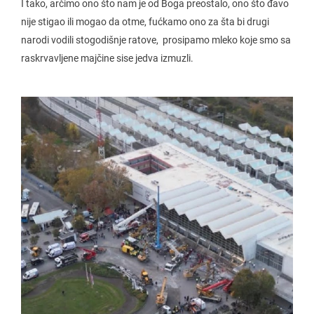
I tako, arčimo ono što nam je od Boga preostalo, ono što đavo
nije stigao ili mogao da otme, fućkamo ono za šta bi drugi
narodi vodili stogodišnje ratove, prosipamo mleko koje smo sa
raskrvavljene majčine sise jedva izmuzli.