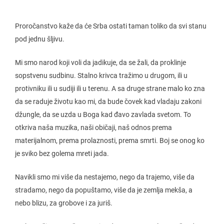
Proročanstvo kaže da će Srba ostati taman toliko da svi stanu
pod jednu šljivu.
Mi smo narod koji voli da jadikuje, da se žali, da proklinje
sopstvenu sudbinu. Stalno krivca tražimo u drugom, ili u
protivniku ili u sudiji ili u terenu. A sa druge strane malo ko zna
da se raduje životu kao mi, da bude čovek kad vladaju zakoni
džungle, da se uzda u Boga kad đavo zavlada svetom. To
otkriva naša muzika, naši običaji, naš odnos prema
materijalnom, prema prolaznosti, prema smrti. Boj se onog ko
je sviko bez golema mreti jada.
Navikli smo mi više da nestajemo, nego da trajemo, više da
stradamo, nego da popuštamo, više da je zemlja mekša, a
nebo blizu, za grobove i za juriš.