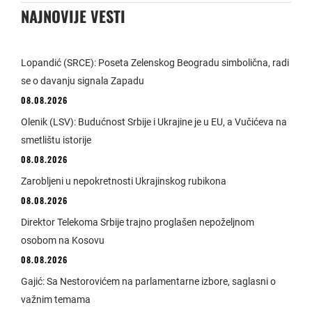
NAJNOVIJE VESTI
Lopandić (SRCE): Poseta Zelenskog Beogradu simbolična, radi
se o davanju signala Zapadu
08.08.2026
Olenik (LSV): Budućnost Srbije i Ukrajine je u EU, a Vučićeva na
smetlištu istorije
08.08.2026
Zarobljeni u nepokretnosti Ukrajinskog rubikona
08.08.2026
Direktor Telekoma Srbije trajno proglašen nepoželjnom
osobom na Kosovu
08.08.2026
Gajić: Sa Nestorovićem na parlamentarne izbore, saglasni o
važnim temama