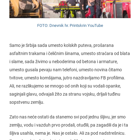
FOTO: Dnevnik hr. Printskrin YouTube
Samo je Srbija sada umesto kolskih puteva, prošarana
asfaltnim trakama i čeličnim šinama, umesto straćara od blata
i slame, sada živimo u neboderima od betona i armature,
umesto gusala pevaju nam telefoni, umesto novina čitamo
tvitove, umesto komšijama, jutro nazdravljamo FB profilima.
Ali, ne razlikujemo se mnogo od onih koji su vodali opanke,
saginjali glavu, odvajali žito za stranu vojsku, drljali tuđinu
sopstvenu zemlju.
Zato nas neće ostati da stanemo svi pod jednu šljivu, jer smo
zemlju, vodu i vazduh prvo prodali, otuđili, pa zagadili da je i ta
šljiva usahla, nema je. Nas je ostalo. Ali za pod nadstrešnicu.