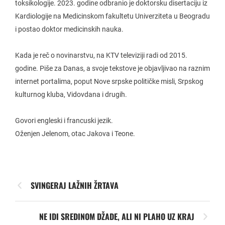
toksikologije. 2023. godine odbranio je doktorsku disertaciju iz
Kardiologije na Medicinskom fakultetu Univerziteta u Beogradu
i postao doktor medicinskih nauka.
Kada je reč o novinarstvu, na KTV televiziji radi od 2015.
godine. Piše za Danas, a svoje tekstove je objavljivao na raznim
internet portalima, poput Nove srpske političke misli, Srpskog
kulturnog kluba, Vidovdana i drugih.
Govori engleski i francuski jezik.
Oženjen Jelenom, otac Jakova i Teone.
SVINGERAJ LAŽNIH ŽRTAVA
NE IDI SREDINOM DŽADE, ALI NI PLAHO UZ KRAJ