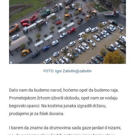
FOTO: Igor Zabotin@zabotin
Dato nam da budemo narod, hoćemo opet da budemo raja.
Prometejskom žrtvom izborili slobodu, opet nam se vodaju
begovski opanci. Na kostima junaka izgradili državu,
prodajemo je za fišek duvana.
I barem da znamo da drumovima sada gaze janilari il nizami,