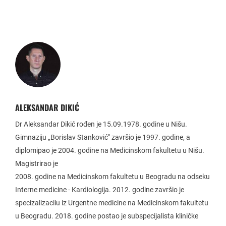
ALEKSANDAR DIKIĆ
Dr Aleksandar Dikić rođen je 15.09.1978. godine u Nišu.
Gimnaziju „Borislav Stanković" završio je 1997. godine, a
diplomipao je 2004. godine na Medicinskom fakultetu u Nišu.
Magistrirao je
2008. godine na Medicinskom fakultetu u Beogradu na odseku
Interne medicine - Kardiologija. 2012. godine završio je
specizalizaciіu iz Urgentne medicine na Medicinskom fakultetu
u Beogradu. 2018. godine postao je subspecijalista kliničke