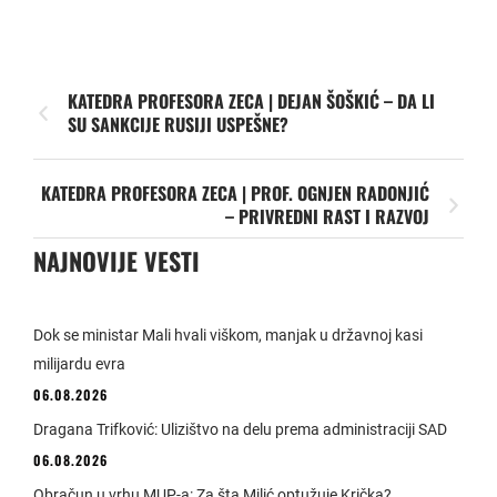
KATEDRA PROFESORA ZECA | DEJAN ŠOŠKIĆ – DA LI
SU SANKCIJE RUSIJI USPEŠNE?
KATEDRA PROFESORA ZECA | PROF. OGNJEN RADONJIĆ
– PRIVREDNI RAST I RAZVOJ
NAJNOVIJE VESTI
Dok se ministar Mali hvali viškom, manjak u državnoj kasi
milijardu evra
06.08.2026
Dragana Trifković: Ulizištvo na delu prema administraciji SAD
06.08.2026
Obračun u vrhu MUP-a: Za šta Milić optužuje Krička?