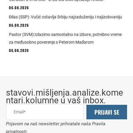
06.08.2026
Đilas (SSP): Vučić ostavlja Srbiju najzaduženiju i najizolovaniju
06.08.2026
Pastor (SVM):Izlazimo samostalno na izbore, potrebno vreme
za međusobno poverenje s Peterom Mađarom
06.08.2026
stavovi
.
mišljenja
.
analize
.
kome
ntari
.
kolumne u vaš inbox.
PRIJAVI SE
Prijavom na naš newsletter prihvatate naša Pravila
privatnosti.