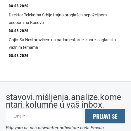
08.08.2026
Direktor Telekoma Srbije trajno proglašen nepoželjnom
osobom na Kosovu
08.08.2026
Gajić: Sa Nestorovićem na parlamentarne izbore, saglasni o
važnim temama
08.08.2026
stavovi
.
mišljenja
.
analize
.
kome
ntari
.
kolumne u vaš inbox.
PRIJAVI SE
Prijavom na naš newsletter prihvatate naša Pravila