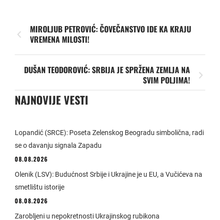
MIROLJUB PETROVIĆ: ČOVEČANSTVO IDE KA KRAJU
VREMENA MILOSTI!
DUŠAN TEODOROVIĆ: SRBIJA JE SPRŽENA ZEMLJA NA
SVIM POLJIMA!
NAJNOVIJE VESTI
Lopandić (SRCE): Poseta Zelenskog Beogradu simbolična, radi
se o davanju signala Zapadu
08.08.2026
Olenik (LSV): Budućnost Srbije i Ukrajine je u EU, a Vučićeva na
smetlištu istorije
08.08.2026
Zarobljeni u nepokretnosti Ukrajinskog rubikona