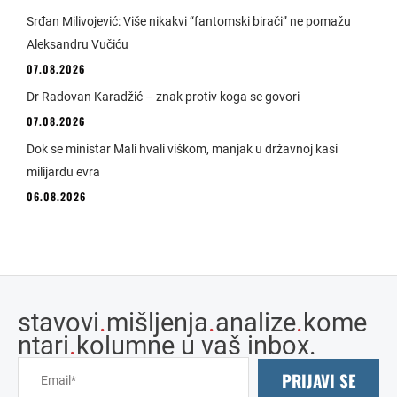
Srđan Milivojević: Više nikakvi “fantomski birači” ne pomažu
Aleksandru Vučiću
07.08.2026
Dr Radovan Karadžić – znak protiv koga se govori
07.08.2026
Dok se ministar Mali hvali viškom, manjak u državnoj kasi
milijardu evra
06.08.2026
stavovi
.
mišljenja
.
analize
.
kome
ntari
.
kolumne u vaš inbox.
PRIJAVI SE