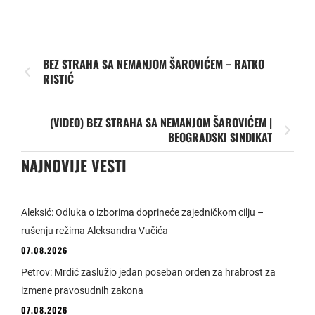
BEZ STRAHA SA NEMANJOM ŠAROVIĆEM – RATKO
RISTIĆ
(VIDEO) BEZ STRAHA SA NEMANJOM ŠAROVIĆEM |
BEOGRADSKI SINDIKAT
NAJNOVIJE VESTI
Aleksić: Odluka o izborima doprineće zajedničkom cilju –
rušenju režima Aleksandra Vučića
07.08.2026
Petrov: Mrdić zaslužio jedan poseban orden za hrabrost za
izmene pravosudnih zakona
07.08.2026