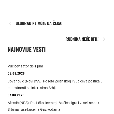
BEOGRAD NE MOŽE DA ČEKA!
RUDNIKA NEĆE BITI!
NAJNOVIJE VESTI
Vučićev šator delirijum
08.08.2026
Jovanović (Novi DSS): Poseta Zelenskog i Vučićeva politika u
suprotnosti sa interesima Srbije
07.08.2026
Aleksić (NPS): Političko licemerje Vučića, igra i veseli se dok
Srbima ruše kuće na Gazivodama