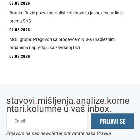
07.08.2026
Branko Ružić pozva socijaliste da povuku jasne crvene linije
prema SNS
07.08.2026
MOL grupa: Pregovori sa prodavcem NIS-a i nadležnim
organima napreduju ka završnoj fazi
07.08.2026
stavovi
.
mišljenja
.
analize
.
kome
ntari
.
kolumne u vaš inbox.
PRIJAVI SE
Prijavom na naš newsletter prihvatate naša Pravila