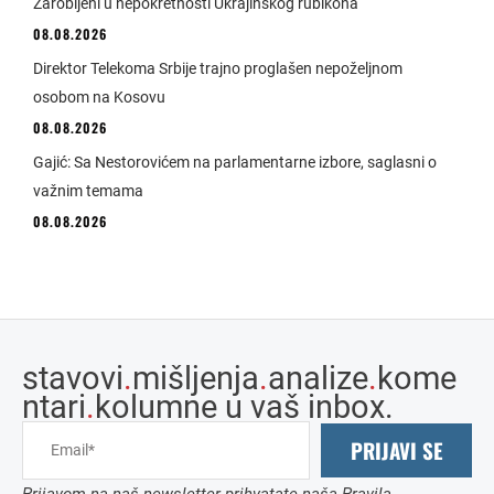
Zarobljeni u nepokretnosti Ukrajinskog rubikona
08.08.2026
Direktor Telekoma Srbije trajno proglašen nepoželjnom
osobom na Kosovu
08.08.2026
Gajić: Sa Nestorovićem na parlamentarne izbore, saglasni o
važnim temama
08.08.2026
stavovi
.
mišljenja
.
analize
.
kome
ntari
.
kolumne u vaš inbox.
PRIJAVI SE