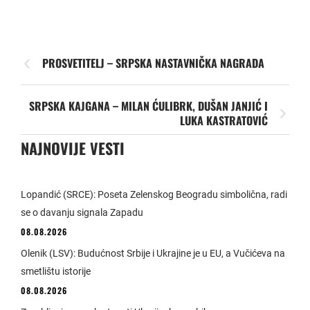
PROSVETITELJ – SRPSKA NASTAVNIČKA NAGRADA
SRPSKA KAJGANA – MILAN ĆULIBRK, DUŠAN JANJIĆ I
LUKA KASTRATOVIĆ
NAJNOVIJE VESTI
Lopandić (SRCE): Poseta Zelenskog Beogradu simbolična, radi
se o davanju signala Zapadu
08.08.2026
Olenik (LSV): Budućnost Srbije i Ukrajine je u EU, a Vučićeva na
smetlištu istorije
08.08.2026