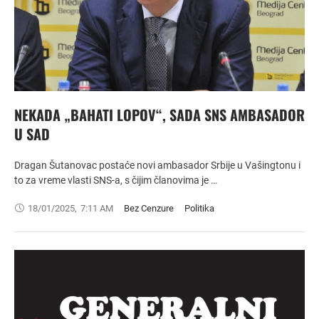
NEKADA „BAHATI LOPOV“, SADA SNS AMBASADOR
U SAD
Dragan Šutanovac postaće novi ambasador Srbije u Vašingtonu i
to za vreme vlasti SNS-a, s čijim članovima je …
18/01/2025
,
7:11 AM
Bez Cenzure
Politika