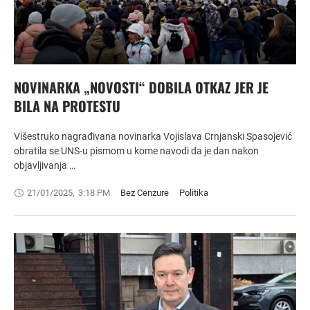
NOVINARKA „NOVOSTI“ DOBILA OTKAZ JER JE
BILA NA PROTESTU
Višestruko nagrađivana novinarka Vojislava Crnjanski Spasojević
obratila se UNS-u pismom u kome navodi da je dan nakon
objavljivanja …
21/01/2025
,
3:18 PM
Bez Cenzure
Politika