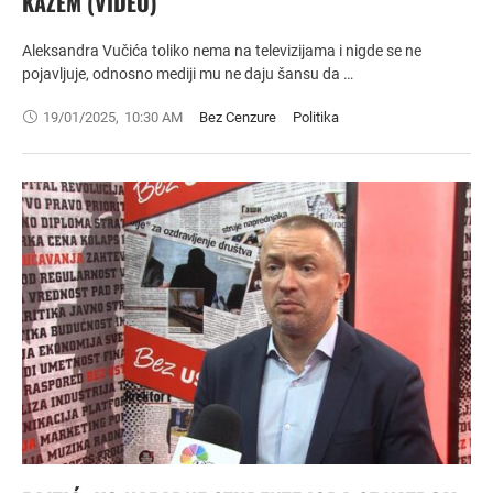
KAŽEM (VIDEO)
Aleksandra Vučića toliko nema na televizijama i nigde se ne
pojavljuje, odnosno mediji mu ne daju šansu da …
19/01/2025
,
10:30 AM
Bez Cenzure
Politika