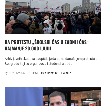
NA PROTESTU „ŠKOLSKI ČAS U ZADNJI ČAS“
NAJMANJE 20.000 LJUDI
Arhiv javnih skupova saopštio je da se na današnjem protestu u
Beogradu koji su organizovali studenti, a pod …
19/01/2025
,
9:18 PM
Bez Cenzure
Politika