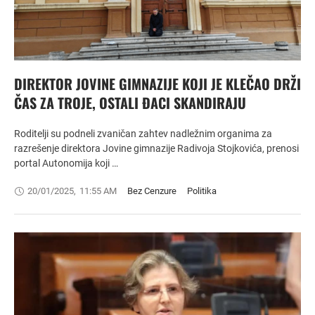
DIREKTOR JOVINE GIMNAZIJE KOJI JE KLEČAO DRŽI
ČAS ZA TROJE, OSTALI ĐACI SKANDIRAJU
Roditelji su podneli zvaničan zahtev nadležnim organima za
razrešenje direktora Jovine gimnazije Radivoja Stojkovića, prenosi
portal Autonomija koji …
20/01/2025
,
11:55 AM
Bez Cenzure
Politika