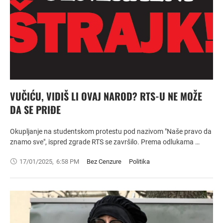
VUČIĆU, VIDIŠ LI OVAJ NAROD? RTS-U NE MOŽE
DA SE PRIĐE
Okupljanje na studentskom protestu pod nazivom "Naše pravo da
znamo sve", ispred zgrade RTS se završilo. Prema odlukama …
17/01/2025
,
6:58 PM
Bez Cenzure
Politika