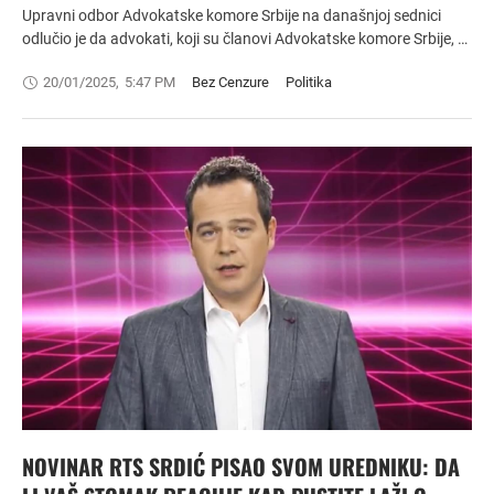
Upravni odbor Advokatske komore Srbije na današnjoj sednici
odlučio je da advokati, koji su članovi Advokatske komore Srbije, …
20/01/2025
,
5:47 PM
Bez Cenzure
Politika
NOVINAR RTS SRDIĆ PISAO SVOM UREDNIKU: DA