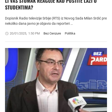
LI VAŠ STOMAK REAGUJE KAD PUSTITE LAŽI O
STUDENTIMA?
Dopisnik Radio televizije Srbije (RTS) iz Novog Sada Milan Srdić pre
nekoliko dana javno je objavio da reporteri …
20/01/2025
,
1:50 PM
Bez Cenzure
Politika