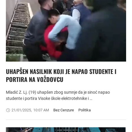
UHAPŠEN NASILNIK KOJI JE NAPAO STUDENTE I
PORTIRA NA VOŽDOVCU
Mladić Z. Lj. (19) uhapšen zbog sumnje da je sinoć napao
studente i portira Visoke škole elektrotehnike i …
21/01/2025
,
10:07 AM
Bez Cenzure
Politika