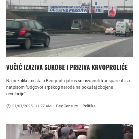
VUČIĆ IZAZIVA SUKOBE I PRIZIVA KRVOPROLIĆE
Na nekoliko mesta u Beogradu jutros su osvanuli transparenti sa
natpisom "Odgovor srpskog naroda na pokušaj obojene
revolucije" …
21/01/2025
,
11:27 AM
Bez Cenzure
Politika