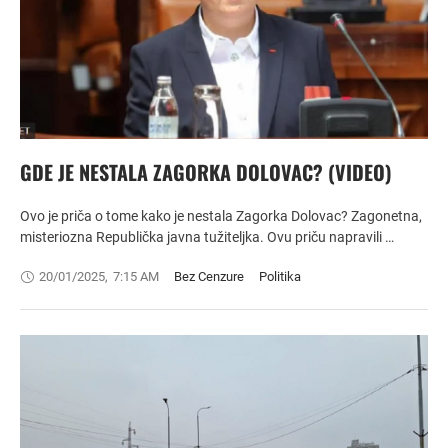
GDE JE NESTALA ZAGORKA DOLOVAC? (VIDEO)
Ovo je priča o tome kako je nestala Zagorka Dolovac? Zagonetna,
misteriozna Republička javna tužiteljka. Ovu priču napravili …
20/01/2025
,
7:15 AM
Bez Cenzure
Politika