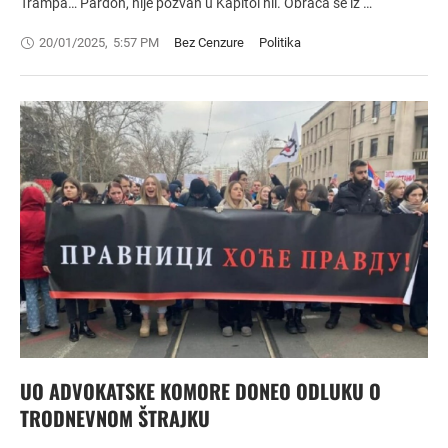
Trampa… Pardon, nije pozvan u Kapitol hil. Obraća se iz …
20/01/2025
,
5:57 PM
Bez Cenzure
Politika
UO ADVOKATSKE KOMORE DONEO ODLUKU O
TRODNEVNOM ŠTRAJKU