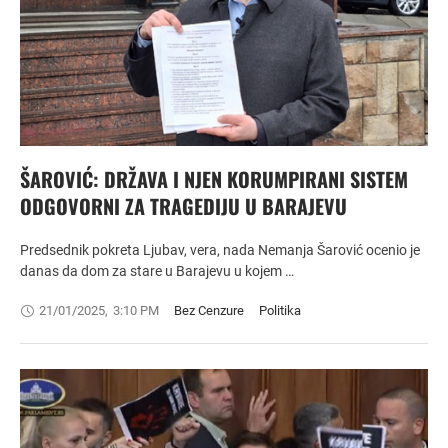
ŠAROVIĆ: DRŽAVA I NJEN KORUMPIRANI SISTEM
ODGOVORNI ZA TRAGEDIJU U BARAJEVU
Predsednik pokreta Ljubav, vera, nada Nemanja Šarović ocenio je
danas da dom za stare u Barajevu u kojem …
21/01/2025
,
3:10 PM
Bez Cenzure
Politika