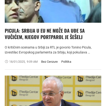
PICULA: SRBIJA U EU NE MOŽE DA UĐE SA
VUČIĆEM, NJEGOV PORTPAROL JE ŠEŠELJ
O kritičnim scenama u Srbiji za RTL je govorio Tonino Picula,
izvestilac Evropskog parlamenta za Srbiju, koji pokušava …
18/01/2025
,
9:09 AM
Bez Cenzure
Politika