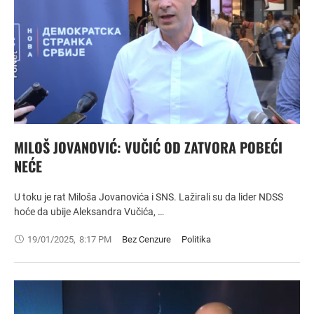
MILOŠ JOVANOVIĆ: VUČIĆ OD ZATVORA POBEĆI
NEĆE
U toku je rat Miloša Jovanovića i SNS. Lažirali su da lider NDSS
hoće da ubije Aleksandra Vučića, …
19/01/2025
,
8:17 PM
Bez Cenzure
Politika