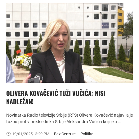
OLIVERA KOVAČEVIĆ TUŽI VUČIĆA: NISI
NADLEŽAN!
Novinarka Radio televizije Srbije (RTS) Olivera Kovačević najavila je
tužbu protiv predsednika Srbije Aleksandra Vučića koji je u …
19/01/2025
,
3:29 PM
Bez Cenzure
Politika