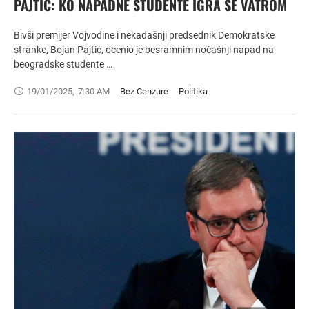
PAJTIĆ: KO NAPADNE STUDENTE IGRA SE VATROM
Bivši premijer Vojvodine i nekadašnji predsednik Demokratske
stranke, Bojan Pajtić, ocenio je besramnim noćašnji napad na
beogradske studente …
19/01/2025
,
7:30 AM
Bez Cenzure
Politika