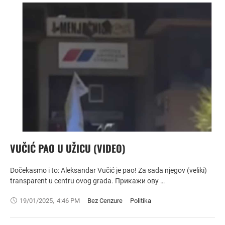
VUČIĆ PAO U UŽICU (VIDEO)
Dočekasmo i to: Aleksandar Vučić je pao! Za sada njegov (veliki)
transparent u centru ovog grada. Прикажи ову …
19/01/2025
,
4:46 PM
Bez Cenzure
Politika