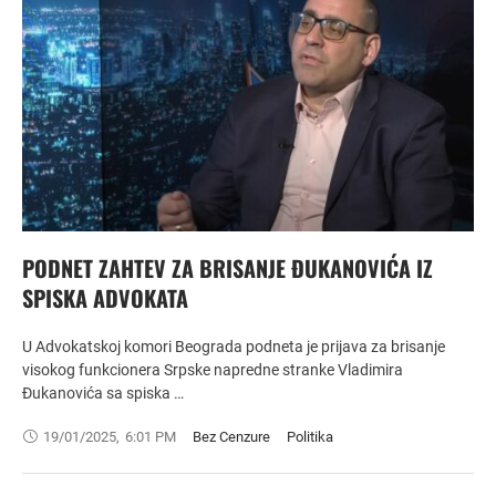
PODNET ZAHTEV ZA BRISANJE ĐUKANOVIĆA IZ
SPISKA ADVOKATA
U Advokatskoj komori Beograda podneta je prijava za brisanje
visokog funkcionera Srpske napredne stranke Vladimira
Đukanovića sa spiska …
19/01/2025
,
6:01 PM
Bez Cenzure
Politika