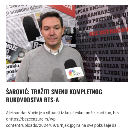
ŠAROVIĆ: TRAŽITI SMENU KOMPLETNOG
RUKOVODSTVA RTS-A
Aleksandar Vučić je u situaciji iz koje teško može izaći i on, bez
ohttps://bezcenzure.rs/wp-
content/uploads/2024/09/Brnjak.jpgira na sve pokušaje da …