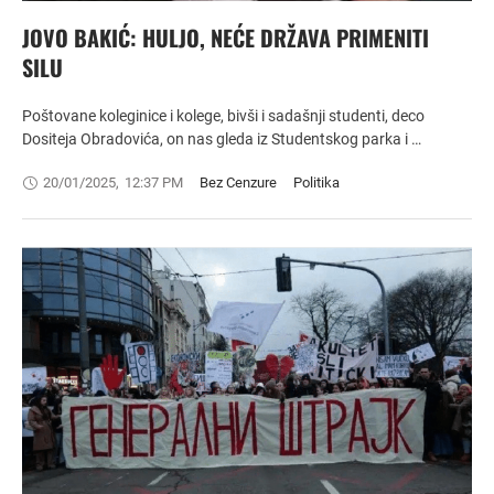
JOVO BAKIĆ: HULJO, NEĆE DRŽAVA PRIMENITI
SILU
Poštovane koleginice i kolege, bivši i sadašnji studenti, deco
Dositeja Obradovića, on nas gleda iz Studentskog parka i …
20/01/2025
,
12:37 PM
Bez Cenzure
Politika