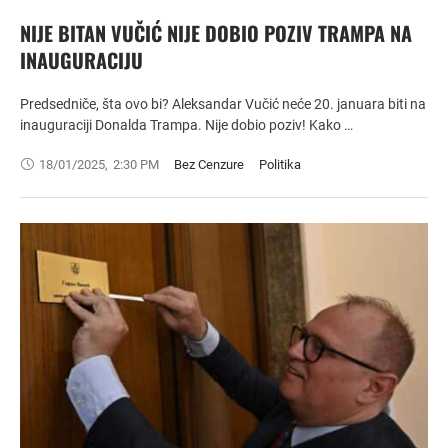
NIJE BITAN VUČIĆ NIJE DOBIO POZIV TRAMPA NA
INAUGURACIJU
Predsedniče, šta ovo bi? Aleksandar Vučić neće 20. januara biti na
inauguraciji Donalda Trampa. Nije dobio poziv! Kako …
18/01/2025
,
2:30 PM
Bez Cenzure
Politika