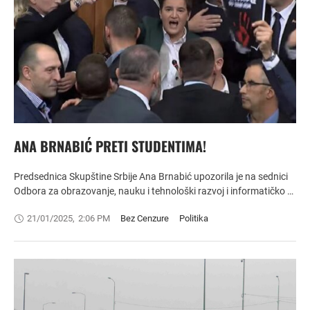
ANA BRNABIĆ PRETI STUDENTIMA!
Predsednica Skupštine Srbije Ana Brnabić upozorila je na sednici
Odbora za obrazovanje, nauku i tehnološki razvoj i informatičko …
21/01/2025
,
2:06 PM
Bez Cenzure
Politika