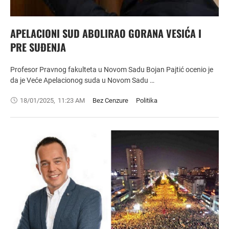
APELACIONI SUD ABOLIRAO GORANA VESIĆA I
PRE SUĐENJA
Profesor Pravnog fakulteta u Novom Sadu Bojan Pajtić ocenio je
da je Veće Apelacionog suda u Novom Sadu …
18/01/2025
,
11:23 AM
Bez Cenzure
Politika