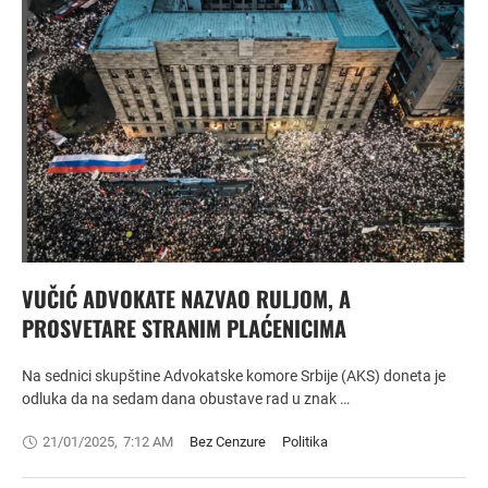
VUČIĆ ADVOKATE NAZVAO RULJOM, A
PROSVETARE STRANIM PLAĆENICIMA
Na sednici skupštine Advokatske komore Srbije (AKS) doneta je
odluka da na sedam dana obustave rad u znak …
21/01/2025
,
7:12 AM
Bez Cenzure
Politika