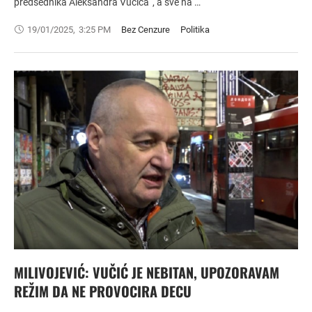
predsednika Aleksandra Vučića“, a sve na …
19/01/2025
,
3:25 PM
Bez Cenzure
Politika
MILIVOJEVIĆ: VUČIĆ JE NEBITAN, UPOZORAVAM
REŽIM DA NE PROVOCIRA DECU