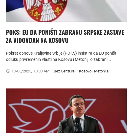
POKS: EU DA PONIŠTI ZABRANU SRPSKE ZASTAVE
ZA VIDOVDAN NA KOSOVU
Pokret obnove Kraljevine Srbije (POKS) insistira da EU poništi
odluku privremenih vlasti na Kosovu i Metohiji o zabrani …
13/06/2025
,
10:33 AM
Bez Cenzure
Kosovo i Metohija