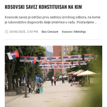
KOSOVSKI SAVEZ KONSTITUISAN NA KIM
Kosovski savez je održao prvu sednicu izvršnog odbora, na kome
je rukovodstvo dogovorilo dalje smernice u radu. Postavljene …
24/06/2025
,
2:43 PM
Bez Cenzure
Kosovo i Metohija