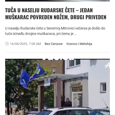
TUČA U NASELJU RUDARSKE ČETE – JEDAN
MUŠKARAC POVREĐEN NOŽEM, DRUGI PRIVEDEN
U naselju Rudarske čete u Severnoj Mitrovici večeras je došlo do
tuče između dvojice muškaraca, pri čemu je …
16/06/2025
,
7:08 AM
Bez Cenzure
Kosovo i Metohija