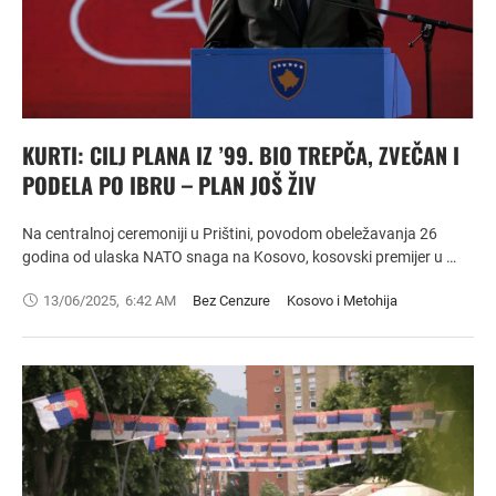
KURTI: CILJ PLANA IZ ’99. BIO TREPČA, ZVEČAN I
PODELA PO IBRU – PLAN JOŠ ŽIV
Na centralnoj ceremoniji u Prištini, povodom obeležavanja 26
godina od ulaska NATO snaga na Kosovo, kosovski premijer u …
13/06/2025
,
6:42 AM
Bez Cenzure
Kosovo i Metohija