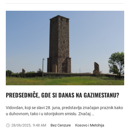
PREDSEDNIČE, GDE SI DANAS NA GAZIMESTANU?
Vidovdan, koji se slavi 28. juna, predstavlja značajan praznik kako
u duhovnom, tako i u istorijskom smislu. Značaj …
28/06/2025
,
9:48 AM
Bez Cenzure
Kosovo i Metohija