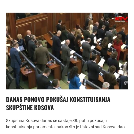
DANAS PONOVO POKUŠAJ KONSTITUISANJA
SKUPŠTINE KOSOVA
Skupština Kosova danas se sastaje 38. put u pokušaju
konstituisanja parlamenta, nakon što je Ustavni sud Kosova dao
…