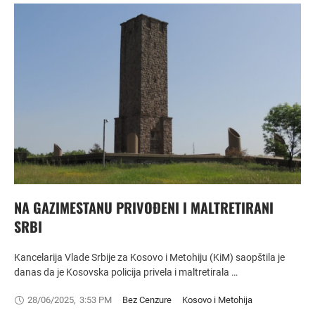
NA GAZIMESTANU PRIVOĐENI I MALTRETIRANI
SRBI
Kancelarija Vlade Srbije za Kosovo i Metohiju (KiM) saopštila je
danas da je Kosovska policija privela i maltretirala …
28/06/2025
,
3:53 PM
Bez Cenzure
Kosovo i Metohija