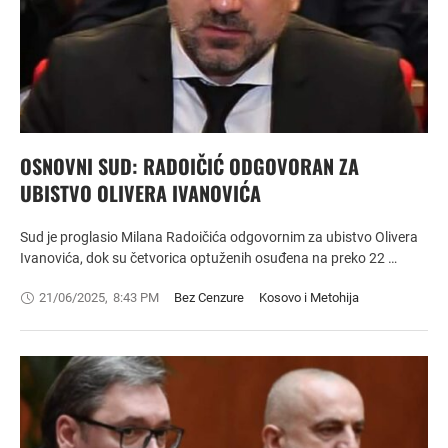
OSNOVNI SUD: RADOIČIĆ ODGOVORAN ZA
UBISTVO OLIVERA IVANOVIĆA
Sud je proglasio Milana Radoičića odgovornim za ubistvo Olivera
Ivanovića, dok su četvorica optuženih osuđena na preko 22 …
21/06/2025
,
8:43 PM
Bez Cenzure
Kosovo i Metohija