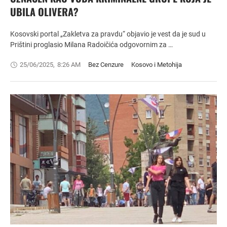
UBILA OLIVERA?
Kosovski portal „Zakletva za pravdu“ objavio je vest da je sud u
Prištini proglasio Milana Radoičića odgovornim za …
25/06/2025
,
8:26 AM
Bez Cenzure
Kosovo i Metohija