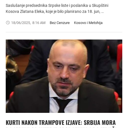
Saslušanje predsednika Srpske liste i poslanika u Skupštini
Kosova Zlatana Eleka, koje je bilo planirano za 18. jun, …
18/06/2025
,
8:16 AM
Bez Cenzure
Kosovo i Metohija
KURTI NAKON TRAMPOVE IZJAVE: SRBIJA MORA