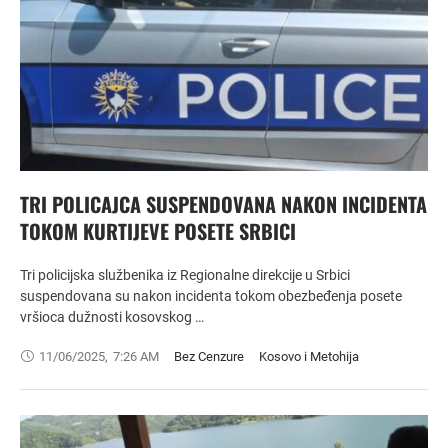
TRI POLICAJCA SUSPENDOVANA NAKON INCIDENTA
TOKOM KURTIJEVE POSETE SRBICI
Tri policijska službenika iz Regionalne direkcije u Srbici
suspendovana su nakon incidenta tokom obezbeđenja posete
vršioca dužnosti kosovskog …
11/06/2025
,
7:26 AM
Bez Cenzure
Kosovo i Metohija