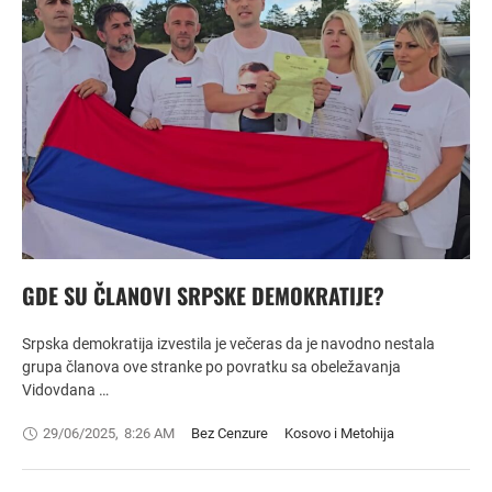
GDE SU ČLANOVI SRPSKE DEMOKRATIJE?
Srpska demokratija izvestila je večeras da je navodno nestala
grupa članova ove stranke po povratku sa obeležavanja
Vidovdana …
29/06/2025
,
8:26 AM
Bez Cenzure
Kosovo i Metohija