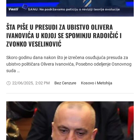
ŠTA PIŠE U PRESUDI ZA UBISTVO OLIVERA
IVANOVIĆA U KOJOJ SE SPOMINJU RADOIČIĆ I
ZVONKO VESELINOVIĆ
Skoro godinu dana nakon što je izrečena osuđujuća presuda za
ubistvo političara Olivera Ivanovića, Posebno odeljenje Osnovnog
suda …
22/06/2025
,
2:02 PM
Bez Cenzure
Kosovo i Metohija