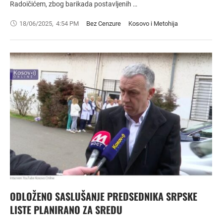
Radoičićem, zbog barikada postavljenih …
18/06/2025
,
4:54 PM
Bez Cenzure
Kosovo i Metohija
ODLOŽENO SASLUŠANJE PREDSEDNIKA SRPSKE
LISTE PLANIRANO ZA SREDU