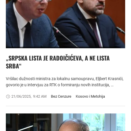
„SRPSKA LISTA JE RADOIČIĆEVA, A NE LISTA
SRBA“
Vršilac dužnosti ministra za lokalnu samoupravu, Eljbert Krasnići,
govorio je u intervjuu za RTK o formiranju novih institucija, …
21/06/2025
,
9:42 AM
Bez Cenzure
Kosovo i Metohija