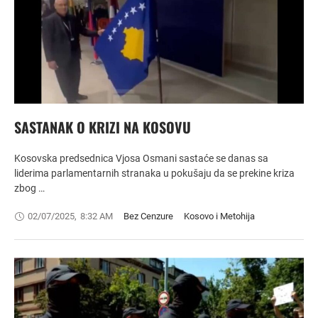
SASTANAK O KRIZI NA KOSOVU
Kosovska predsednica Vjosa Osmani sastaće se danas sa
liderima parlamentarnih stranaka u pokušaju da se prekine kriza
zbog …
02/07/2025
,
8:32 AM
Bez Cenzure
Kosovo i Metohija