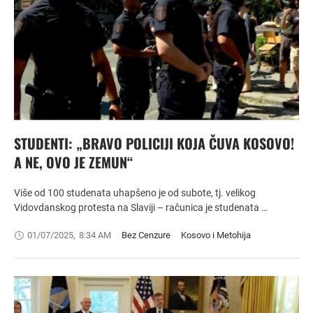
STUDENTI: „BRAVO POLICIJI KOJA ČUVA KOSOVO!
A NE, OVO JE ZEMUN“
Više od 100 studenata uhapšeno je od subote, tj. velikog
Vidovdanskog protesta na Slaviji – računica je studenata …
01/07/2025
,
8:34 AM
Bez Cenzure
Kosovo i Metohija