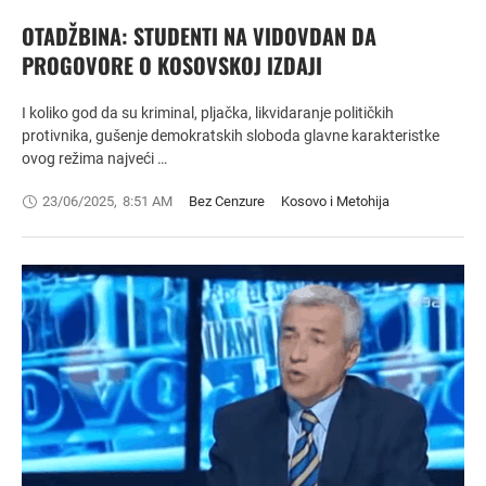
OTADŽBINA: STUDENTI NA VIDOVDAN DA
PROGOVORE O KOSOVSKOJ IZDAJI
I koliko god da su kriminal, pljačka, likvidaranje političkih
protivnika, gušenje demokratskih sloboda glavne karakteristke
ovog režima najveći …
23/06/2025
,
8:51 AM
Bez Cenzure
Kosovo i Metohija