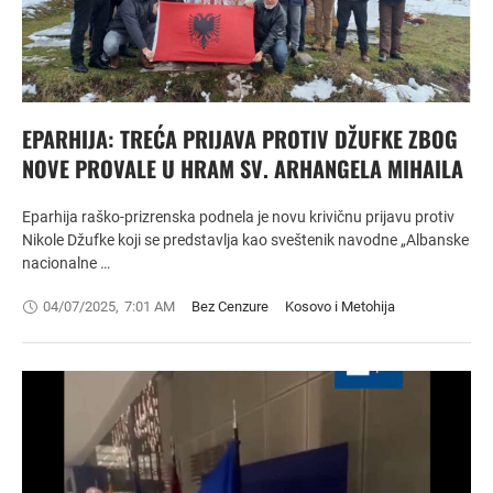
EPARHIJA: TREĆA PRIJAVA PROTIV DŽUFKE ZBOG
NOVE PROVALE U HRAM SV. ARHANGELA MIHAILA
Eparhija raško-prizrenska podnela je novu krivičnu prijavu protiv
Nikole Džufke koji se predstavlja kao sveštenik navodne „Albanske
nacionalne …
04/07/2025
,
7:01 AM
Bez Cenzure
Kosovo i Metohija