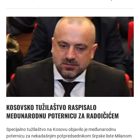
KOSOVSKO TUŽILAŠTVO RASPISALO
MEĐUNARODNU POTERNICU ZA RADOIČIĆEM
Specijalno tužilaštvo na Kosovu objavilo je međunarodnu
poternicu za nekadašnjim potpredsednikom Srpske liste Milanom