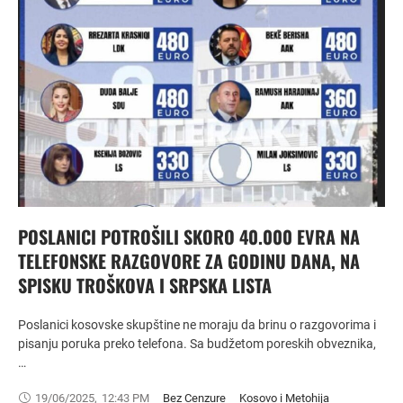
POSLANICI POTROŠILI SKORO 40.000 EVRA NA
TELEFONSKE RAZGOVORE ZA GODINU DANA, NA
SPISKU TROŠKOVA I SRPSKA LISTA
Poslanici kosovske skupštine ne moraju da brinu o razgovorima i
pisanju poruka preko telefona. Sa budžetom poreskih obveznika,
…
19/06/2025
,
12:43 PM
Bez Cenzure
Kosovo i Metohija