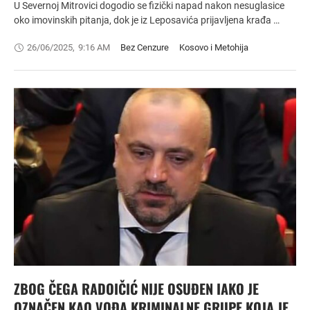
U Severnoj Mitrovici dogodio se fizički napad nakon nesuglasice
oko imovinskih pitanja, dok je iz Leposavića prijavljena krađa …
26/06/2025
,
9:16 AM
Bez Cenzure
Kosovo i Metohija
ZBOG ČEGA RADOIČIĆ NIJE OSUĐEN IAKO JE
OZNAČEN KAO VOĐA KRIMINALNE GRUPE KOJA JE