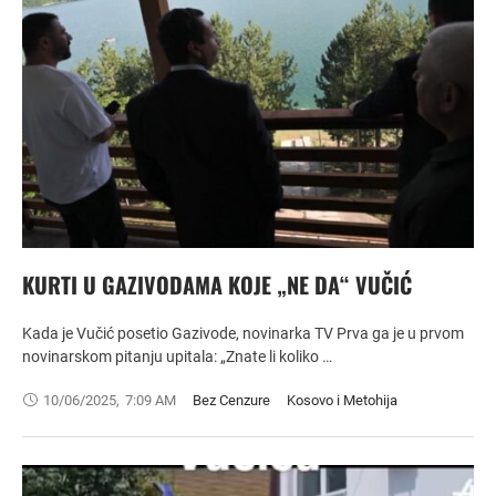
KURTI U GAZIVODAMA KOJE „NE DA“ VUČIĆ
Kada je Vučić posetio Gazivode, novinarka TV Prva ga je u prvom
novinarskom pitanju upitala: „Znate li koliko …
10/06/2025
,
7:09 AM
Bez Cenzure
Kosovo i Metohija