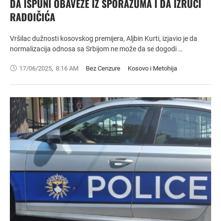
DA ISPUNI OBAVEZE IZ SPORAZUMA I DA IZRUČI
RADOIČIĆA
Vršilac dužnosti kosovskog premijera, Aljbin Kurti, izjavio je da
normalizacija odnosa sa Srbijom ne može da se dogodi …
17/06/2025
,
8:16 AM
Bez Cenzure
Kosovo i Metohija