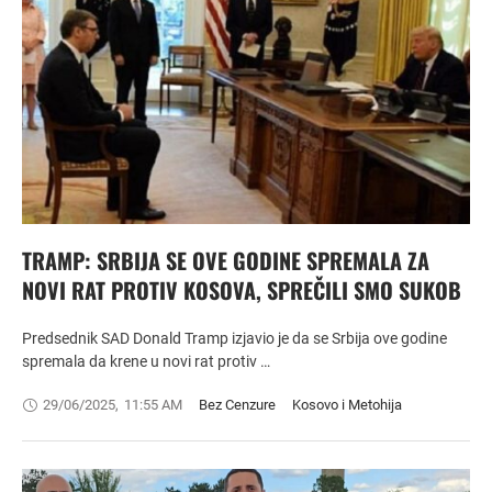
TRAMP: SRBIJA SE OVE GODINE SPREMALA ZA
NOVI RAT PROTIV KOSOVA, SPREČILI SMO SUKOB
Predsednik SAD Donald Tramp izjavio je da se Srbija ove godine
spremala da krene u novi rat protiv …
29/06/2025
,
11:55 AM
Bez Cenzure
Kosovo i Metohija