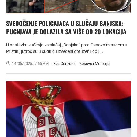
SVEDOČENJE POLICAJACA U SLUČAJU BANJSKA:
PUCNJAVA JE DOLAZILA SA VIŠE OD 20 LOKACIJA
U nastavku suđenja za slučaj „Banjska“ pred Osnovnim sudom u
Prištini, jutros su u sudnicu izvedeni optuženi, dok …
14/06/2025
,
7:55 AM
Bez Cenzure
Kosovo i Metohija