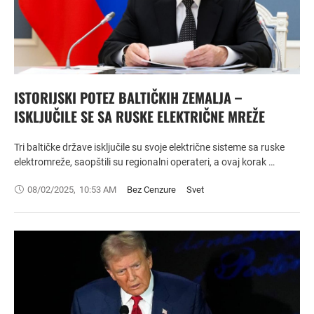
ISTORIJSKI POTEZ BALTIČKIH ZEMALJA –
ISKLJUČILE SE SA RUSKE ELEKTRIČNE MREŽE
Tri baltičke države isključile su svoje električne sisteme sa ruske
elektromreže, saopštili su regionalni operateri, a ovaj korak …
08/02/2025
,
10:53 AM
Bez Cenzure
Svet