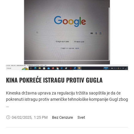
KINA POKREĆE ISTRAGU PROTIV GUGLA
Kineska državna uprava za regulaciju tržišta saopštila je da će
pokrenuti istragu protiv američke tehnološke kompanije Gugl zbog
…
04/02/2025
,
1:25 PM
Bez Cenzure
Svet