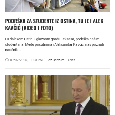
PODRŠKA ZA STUDENTE IZ OSTINA, TU JE I ALEK
KAVČIĆ (VIDEO I FOTO)
I u dalekom Ostinu, glavnom gradu Teksasa, podrška našim
studentima. Među prisutnima i Aleksandar Kavčić, naš poznati
naučnik …
09/02/2025
,
11:03 PM
Bez Cenzure
Svet