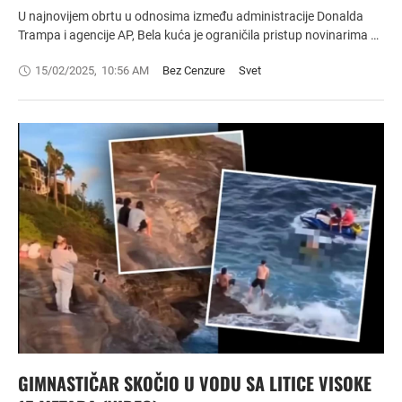
U najnovijem obrtu u odnosima između administracije Donalda
Trampa i agencije AP, Bela kuća je ograničila pristup novinarima …
15/02/2025
,
10:56 AM
Bez Cenzure
Svet
GIMNASTIČAR SKOČIO U VODU SA LITICE VISOKE