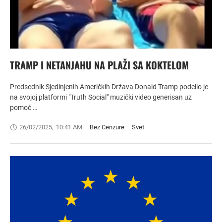
TRAMP I NETANJAHU NA PLAŽI SA KOKTELOM
Predsednik Sjedinjenih Američkih Država Donald Tramp podelio je
na svojoj platformi "Truth Social" muzički video generisan uz
pomoć …
26/02/2025
,
10:41 AM
Bez Cenzure
Svet