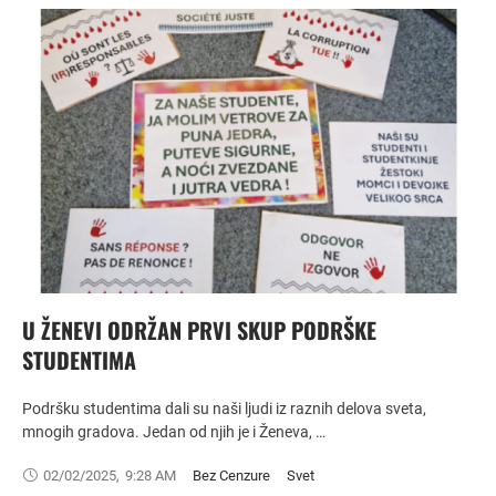
U ŽENEVI ODRŽAN PRVI SKUP PODRŠKE
STUDENTIMA
Podršku studentima dali su naši ljudi iz raznih delova sveta,
mnogih gradova. Jedan od njih je i Ženeva, …
02/02/2025
,
9:28 AM
Bez Cenzure
Svet