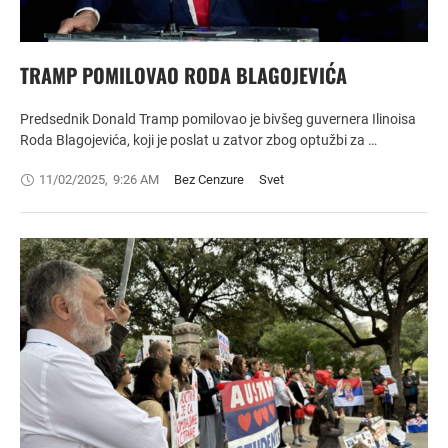
TRAMP POMILOVAO RODA BLAGOJEVIĆA
Predsednik Donald Tramp pomilovao je bivšeg guvernera Ilinoisa
Roda Blagojevića, koji je poslat u zatvor zbog optužbi za …
11/02/2025
,
9:26 AM
Bez Cenzure
Svet