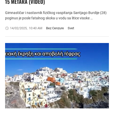
15 METARA (VIDEO)
Gimnastičar i nastavnik fizičkog vaspitanja Santjago Burdije (28)
poginuo je posle fatalnog skoka u vodu sa litice visoke …
14/02/2025
,
10:40 AM
Bez Cenzure
Svet