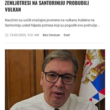
ZEMLJOTRESI NA SANTORINIJU PROBUDILI
VULKAN
Naučnici su uočili značajne promene na vulkanu Kaldera na
Santoriniju usled hiljada potresa koji su pogodili ovo područje …
13/02/2025
,
9:21 AM
Bez Cenzure
Svet