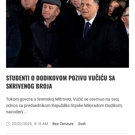
STUDENTI O DODIKOVOM POZIVU VUČIĆU SA
SKRIVENOG BROJA
Tokom govora u Sremskoj Mitrovici, Vučić se osvrnuo na svoj
odnos sa predsednikom Republike Srpske Miloradom Dodikom,
navodeći …
20/02/2025
,
8:18 AM
Bez Cenzure
Svet