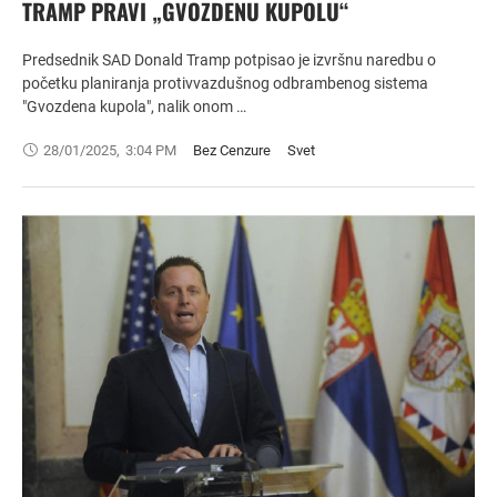
TRAMP PRAVI „GVOZDENU KUPOLU“
Predsednik SAD Donald Tramp potpisao je izvršnu naredbu o
početku planiranja protivvazdušnog odbrambenog sistema
"Gvozdena kupola", nalik onom …
28/01/2025
,
3:04 PM
Bez Cenzure
Svet