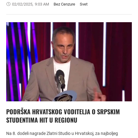
02/02/2025
,
9:03 AM
Bez Cenzure
Svet
PODRŠKA HRVATSKOG VODITELJA O SRPSKIM
STUDENTIMA HIT U REGIONU
Na 8. dodeli nagrade Zlatni Studio u Hrvatskoj, za najboljeg