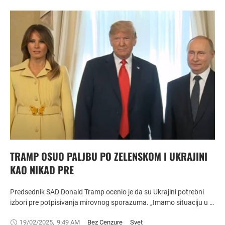
TRAMP OSUO PALJBU PO ZELENSKOM I UKRAJINI
KAO NIKAD PRE
Predsednik SAD Donald Tramp ocenio je da su Ukrajini potrebni
izbori pre potpisivanja mirovnog sporazuma. „Imamo situaciju u …
19/02/2025
,
9:49 AM
Bez Cenzure
Svet