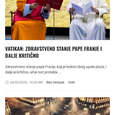
VATIKAN: ZDRAVSTVENO STANJE PAPE FRANJE I
DALJE KRITIČNO
Zdravstveno stanje pape Franje, koji je bolnici zbog upale pluća, i
dalje je kritično, ali je noć protekla …
24/02/2025
,
10:26 AM
Bez Cenzure
Svet