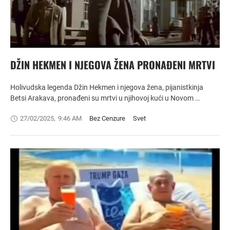
DŽIN HEKMEN I NJEGOVA ŽENA PRONAĐENI MRTVI
Holivudska legenda Džin Hekmen i njegova žena, pijanistkinja
Betsi Arakava, pronađeni su mrtvi u njihovoj kući u Novom …
27/02/2025
,
9:46 AM
Bez Cenzure
Svet