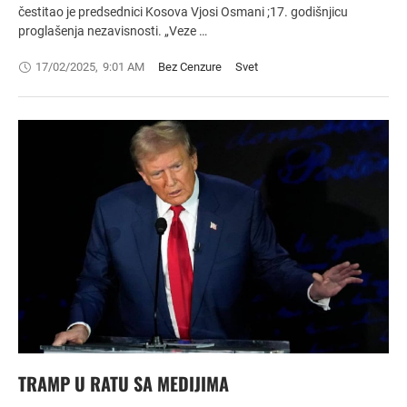
čestitao je predsednici Kosova Vjosi Osmani ;17. godišnjicu
proglašenja nezavisnosti. „Veze …
17/02/2025
,
9:01 AM
Bez Cenzure
Svet
TRAMP U RATU SA MEDIJIMA