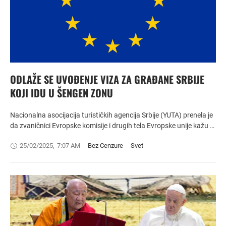
ODLAŽE SE UVOĐENJE VIZA ZA GRAĐANE SRBIJE
KOJI IDU U ŠENGEN ZONU
Nacionalna asocijacija turističkih agencija Srbije (YUTA) prenela je
da zvaničnici Evropske komisije i drugih tela Evropske unije kažu …
25/02/2025
,
7:07 AM
Bez Cenzure
Svet