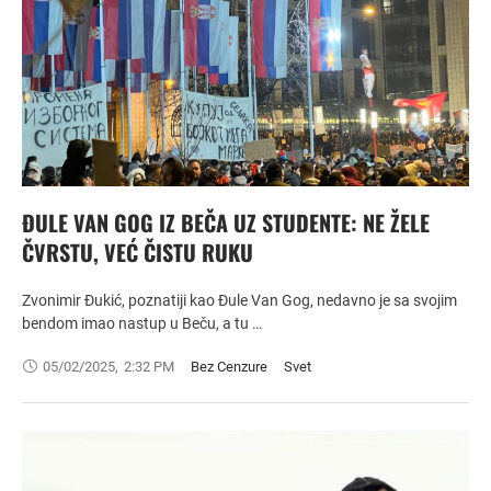
ĐULE VAN GOG IZ BEČA UZ STUDENTE: NE ŽELE
ČVRSTU, VEĆ ČISTU RUKU
Zvonimir Đukić, poznatiji kao Đule Van Gog, nedavno je sa svojim
bendom imao nastup u Beču, a tu …
05/02/2025
,
2:32 PM
Bez Cenzure
Svet