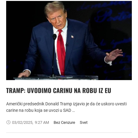
TRAMP: UVODIMO CARINU NA ROBU IZ EU
Američki predsednik Donald Tramp izjavio je da će uskoro uvesti
carine na robu koja se uvozi u SAD …
03/02/2025
,
9:27 AM
Bez Cenzure
Svet