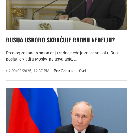
RUSIJA USKORO SKRAĆUJE RADNU NEDELJU?
Predlog zakona o smanjenju radne nedelje za jedan sat u Rusiji
poslat je vladi u Moskvi na usvajanje, …
09/02/2025
,
12:37 PM
Bez Cenzure
Svet