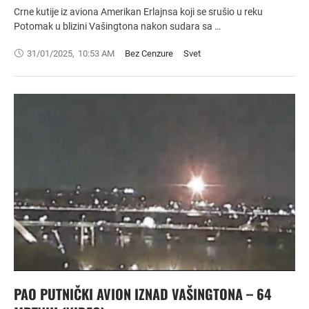
Crne kutije iz aviona Amerikan Erlajnsa koji se srušio u reku
Potomak u blizini Vašingtona nakon sudara sa …
31/01/2025
,
10:53 AM
Bez Cenzure
Svet
PAO PUTNIČKI AVION IZNAD VAŠINGTONA – 64