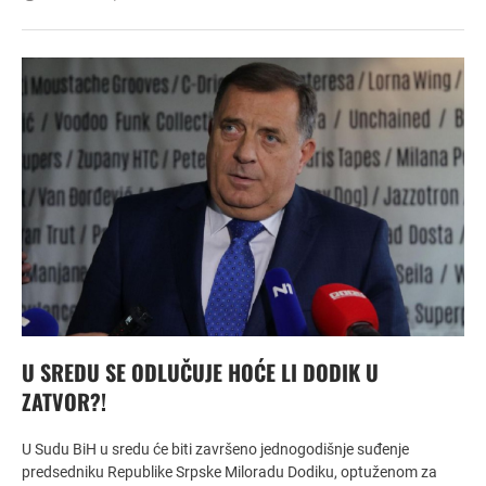
U SREDU SE ODLUČUJE HOĆE LI DODIK U
ZATVOR?!
U Sudu BiH u sredu će biti završeno jednogodišnje suđenje
predsedniku Republike Srpske Miloradu Dodiku, optuženom za