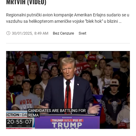
MRTVIH (VIDEO)
Regionalni putnički avion kompanije Amerikan Erlajns sudario se u
vazduhu sa helikopterom američke vojske "blek hok" u blizini …
30/01/2025
,
8:49 AM
Bez Cenzure
Svet