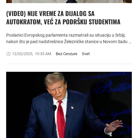
(VIDEO) NIJE VREME ZA DIJALOG SA
AUTOKRATOM, VEĆ ZA PODRŠKU STUDENTIMA
Poslanici Evropskog parlamenta razmatrali su situaciju u Srbiji,
nakon što je pad nadstrešnice Železničke stanice u Novom Sadu …
12/02/2025
,
10:35 AM
Bez Cenzure
Svet