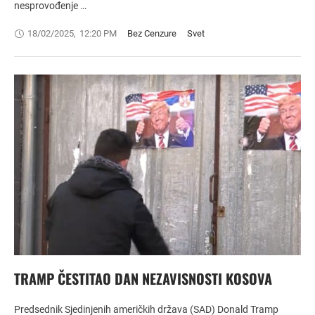
nesprovođenje …
18/02/2025
,
12:20 PM
Bez Cenzure
Svet
TRAMP ČESTITAO DAN NEZAVISNOSTI KOSOVA
Predsednik Sjedinjenih američkih država (SAD) Donald Tramp