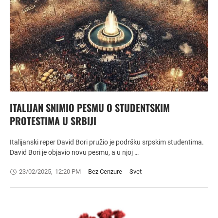
ITALIJAN SNIMIO PESMU O STUDENTSKIM
PROTESTIMA U SRBIJI
Italijanski reper David Bori pružio je podršku srpskim studentima.
David Bori je objavio novu pesmu, a u njoj …
23/02/2025
,
12:20 PM
Bez Cenzure
Svet