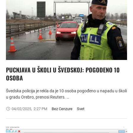
PUCNJAVA U ŠKOLI U ŠVEDSKOJ: POGOĐENO 10
OSOBA
Švedska policija je rekla da je 10 osoba pogođeno u napadu u školi
u gradu Orebro, prenosi Reuters. …
04/02/2025
,
2:27 PM
Bez Cenzure
Svet