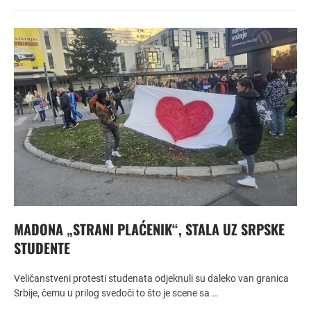
MADONA „STRANI PLAĆENIK“, STALA UZ SRPSKE
STUDENTE
Veličanstveni protesti studenata odjeknuli su daleko van granica
Srbije, čemu u prilog svedoči to što je scene sa …