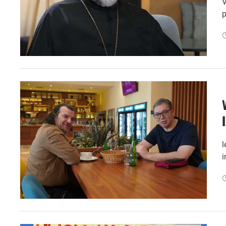
V
p
l
i