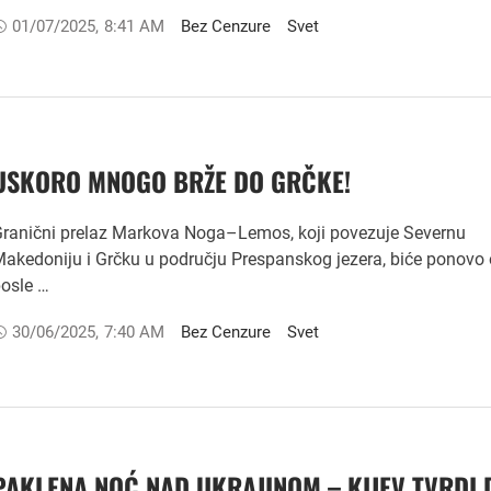
01/07/2025
,
8:41 AM
Bez Cenzure
Svet
USKORO MNOGO BRŽE DO GRČKE!
ranični prelaz Markova Noga–Lemos, koji povezuje Severnu
akedoniju i Grčku u području Prespanskog jezera, biće ponovo 
osle …
30/06/2025
,
7:40 AM
Bez Cenzure
Svet
PAKLENA NOĆ NAD UKRAJINOM – KIJEV TVRDI 