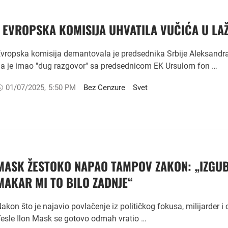
I EVROPSKA KOMISIJA UHVATILA VUČIĆA U LAŽ
vropska komisija demantovala je predsednika Srbije Aleksandr
a je imao "dug razgovor" sa predsednicom EK Ursulom fon …
01/07/2025
,
5:50 PM
Bez Cenzure
Svet
MASK ŽESTOKO NAPAO TAMPOV ZAKON: „IZGUB
MAKAR MI TO BILO ZADNJE“
akon što je najavio povlačenje iz političkog fokusa, milijarder i
esle Ilon Mask se gotovo odmah vratio …