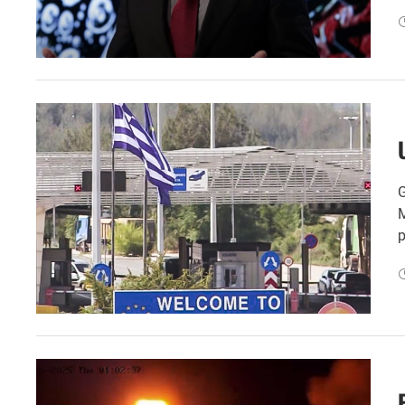
G
M
p