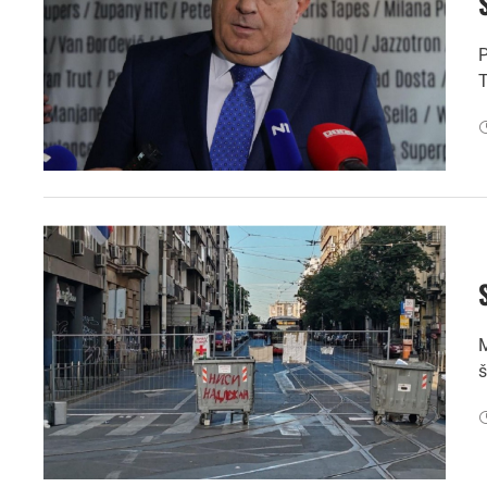
P
T
M
š