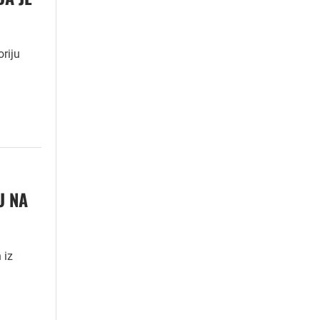
oriju
U NA
 iz