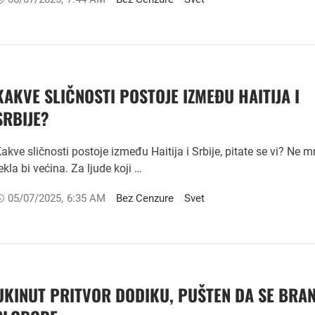
KAKVE SLIČNOSTI POSTOJE IZMEĐU HAITIJA I
SRBIJE?
akve sličnosti postoje između Haitija i Srbije, pitate se vi? Ne 
ekla bi većina. Za ljude koji …
05/07/2025
,
6:35 AM
Bez Cenzure
Svet
UKINUT PRITVOR DODIKU, PUŠTEN DA SE BRAN