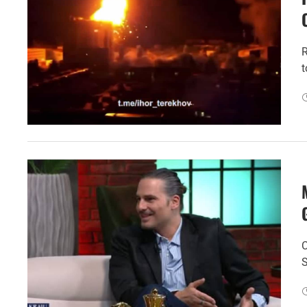
R
t
C
S