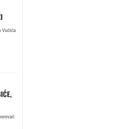
I
a Vučića
IĆE,
 osnivač