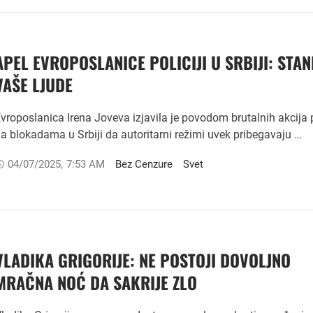
APEL EVROPOSLANICE POLICIJI U SRBIJI: STAN
VAŠE LJUDE
vroposlanica Irena Joveva izjavila je povodom brutalnih akcija p
a blokadama u Srbiji da autoritarni režimi uvek pribegavaju …
04/07/2025
,
7:53 AM
Bez Cenzure
Svet
VLADIKA GRIGORIJE: NE POSTOJI DOVOLJNO
MRAČNA NOĆ DA SAKRIJE ZLO