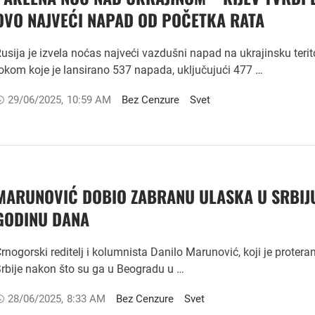
OVO NAJVEĆI NAPAD OD POČETKA RATA
usija je izvela noćas najveći vazdušni napad na ukrajinsku terit
okom koje je lansirano 537 napada, uključujući 477 …
29/06/2025
,
10:59 AM
Bez Cenzure
Svet
MARUNOVIĆ DOBIO ZABRANU ULASKA U SRBIJ
GODINU DANA
rnogorski reditelj i kolumnista Danilo Marunović, koji je proteran
rbije nakon što su ga u Beogradu u …
28/06/2025
,
8:33 AM
Bez Cenzure
Svet