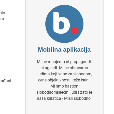
pio
a u …
Mobilna aplikacija
Mi ne robujemo ni propagandi,
ni agendi. Mi se obraćamo
ljudima koji vape za slobodom,
cene objektivnost i teže istini.
građani
Mi smo bastion
…
slobodnomislećih ljudi i zato je
naša krilatica - Misli slobodno.