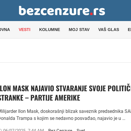
OVNA
VESTI
KOLUMNE
MOJ STAV
VAŠ GLAS
E
ILON MASK NAJAVIO STVARANJE SVOJE POLITI
STRANKE – PARTIJE AMERIKE
ilijarder Ilon Mask, doskorašnji blizak saveznik predsednika S
onalda Trampa s kojim se nedavno posvađao, najavio je u …
06/07/2025
,
7:44 AM
Bez Cenzure
Svet