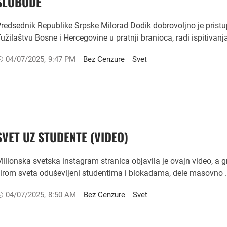
SLOBODE
redsednik Republike Srpske Milorad Dodik dobrovoljno je pristu
užilaštvu Bosne i Hercegovine u pratnji branioca, radi ispitivanj
04/07/2025
,
9:47 PM
Bez Cenzure
Svet
SVET UZ STUDENTE (VIDEO)
ilionska svetska instagram stranica objavila je ovajn video, a 
irom sveta oduševljeni studentima i blokadama, dele masovno 
04/07/2025
,
8:50 AM
Bez Cenzure
Svet