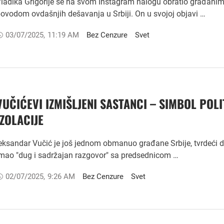
ladika Grigorije se na svom Instagram nalogu obratio građani
ovodom ovdašnjih dešavanja u Srbiji. On u svojoj objavi …
03/07/2025
,
11:19 AM
Bez Cenzure
Svet
VUČIĆEVI IZMIŠLJENI SASTANCI – SIMBOL POLI
IZOLACIJE
eksandar Vučić je još jednom obmanuo građane Srbije, tvrdeći d
mao "dug i sadržajan razgovor" sa predsednicom …
02/07/2025
,
9:26 AM
Bez Cenzure
Svet