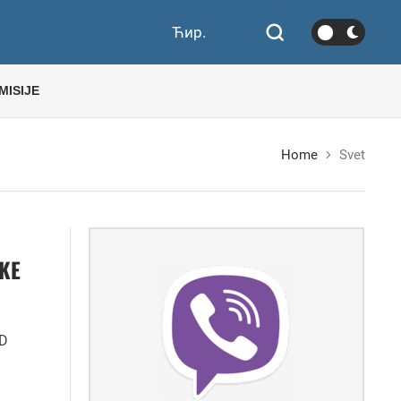
Ћир.
MISIJE
Home
Svet
ČKE
AD