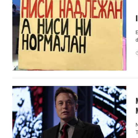
E
d
N
T