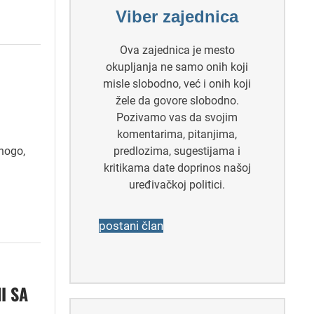
Viber zajednica
Ova zajednica je mesto
okupljanja ne samo onih koji
misle slobodno, već i onih koji
žele da govore slobodno.
Pozivamo vas da svojim
komentarima, pitanjima,
mnogo,
predlozima, sugestijama i
kritikama date doprinos našoj
uređivačkoj politici.
postani član
I SA