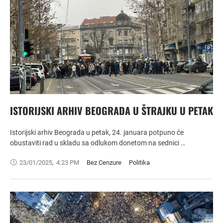
ISTORIJSKI ARHIV BEOGRADA U ŠTRAJKU U PETAK
Istorijski arhiv Beograda u petak, 24. januara potpuno će
obustaviti rad u skladu sa odlukom donetom na sednici …
23/01/2025
,
4:23 PM
Bez Cenzure
Politika