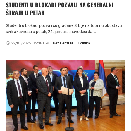
STUDENTI U BLOKADI POZVALI NA GENERALNI
ŠTRAJK U PETAK
Studenti u blokadi pozvali su građane Srbije na totalnu obustavu
svih aktivnosti u petak, 24. januara, navodeći da …
22/01/2025
,
12:38 PM
Bez Cenzure
Politika