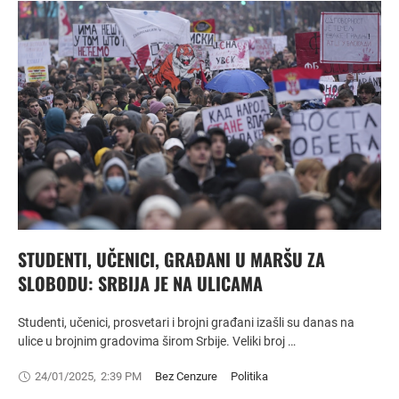
STUDENTI, UČENICI, GRAĐANI U MARŠU ZA
SLOBODU: SRBIJA JE NA ULICAMA
Studenti, učenici, prosvetari i brojni građani izašli su danas na
ulice u brojnim gradovima širom Srbije. Veliki broj …
24/01/2025
,
2:39 PM
Bez Cenzure
Politika