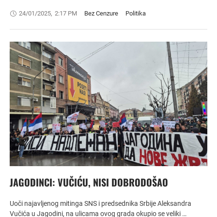
24/01/2025
,
2:17 PM
Bez Cenzure
Politika
JAGODINCI: VUČIĆU, NISI DOBRODOŠAO
Uoči najavljenog mitinga SNS i predsednika Srbije Aleksandra
Vučića u Jagodini, na ulicama ovog grada okupio se veliki …