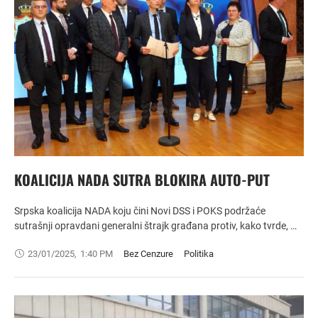
KOALICIJA NADA SUTRA BLOKIRA AUTO-PUT
Srpska koalicija NADA koju čini Novi DSS i POKS podržaće
sutrašnji opravdani generalni štrajk građana protiv, kako tvrde, …
23/01/2025
,
1:40 PM
Bez Cenzure
Politika