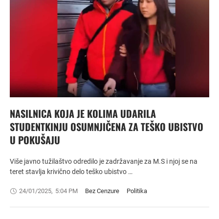
NASILNICA KOJA JE KOLIMA UDARILA
STUDENTKINJU OSUMNJIČENA ZA TEŠKO UBISTVO
U POKUŠAJU
Više javno tužilaštvo odredilo je zadržavanje za M.S i njoj se na
teret stavlja krivično delo teško ubistvo …
24/01/2025
,
5:04 PM
Bez Cenzure
Politika