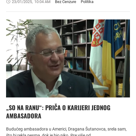
23/01/2025
,
10:04 AM
Bez Cenzure
Politika
„SO NA RANU“: PRIČA O KARIJERI JEDNOG
AMBASADORA
Budućeg ambasadora u Americi, Dragana Šutanovca, srela sam,
što bi rekla pesma, dok je bio niko. Pre više od …