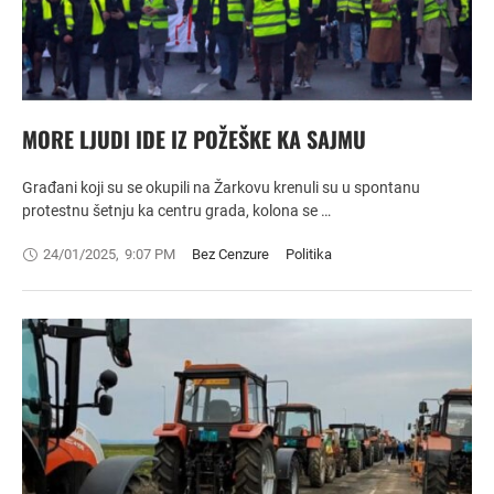
MORE LJUDI IDE IZ POŽEŠKE KA SAJMU
Građani koji su se okupili na Žarkovu krenuli su u spontanu
protestnu šetnju ka centru grada, kolona se …
24/01/2025
,
9:07 PM
Bez Cenzure
Politika