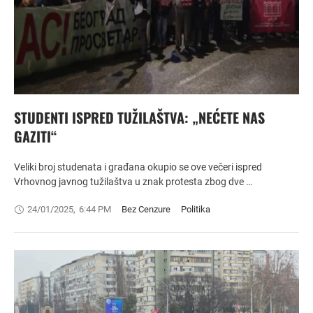
STUDENTI ISPRED TUŽILAŠTVA: „NEĆETE NAS
GAZITI“
Veliki broj studenata i građana okupio se ove večeri ispred
Vrhovnog javnog tužilaštva u znak protesta zbog dve …
24/01/2025
,
6:44 PM
Bez Cenzure
Politika