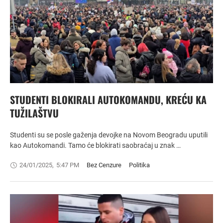
STUDENTI BLOKIRALI AUTOKOMANDU, KREĆU KA
TUŽILAŠTVU
Studenti su se posle gaženja devojke na Novom Beogradu uputili
kao Autokomandi. Tamo će blokirati saobraćaj u znak …
24/01/2025
,
5:47 PM
Bez Cenzure
Politika