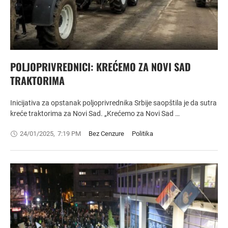
POLJOPRIVREDNICI: KREĆEMO ZA NOVI SAD
TRAKTORIMA
Inicijativa za opstanak poljoprivrednika Srbije saopštila je da sutra
kreće traktorima za Novi Sad. „Krećemo za Novi Sad …
24/01/2025
,
7:19 PM
Bez Cenzure
Politika