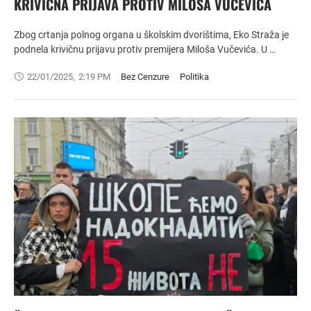
KRIVIČNA PRIJAVA PROTIV MILOŠA VUČEVIĆA
Zbog crtanja polnog organa u školskim dvorištima, Eko Straža je
podnela krivičnu prijavu protiv premijera Miloša Vučevića. U …
22/01/2025
,
2:19 PM
Bez Cenzure
Politika