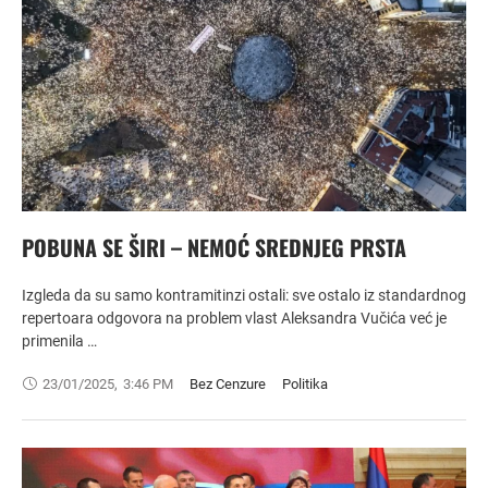
POBUNA SE ŠIRI – NEMOĆ SREDNJEG PRSTA
Izgleda da su samo kontramitinzi ostali: sve ostalo iz standardnog
repertoara odgovora na problem vlast Aleksandra Vučića već je
primenila …
23/01/2025
,
3:46 PM
Bez Cenzure
Politika