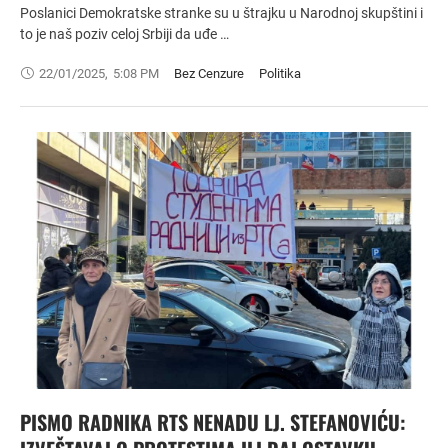
Poslanici Demokratske stranke su u štrajku u Narodnoj skupštini i
to je naš poziv celoj Srbiji da uđe …
22/01/2025
,
5:08 PM
Bez Cenzure
Politika
PISMO RADNIKA RTS NENADU LJ. STEFANOVIĆU: