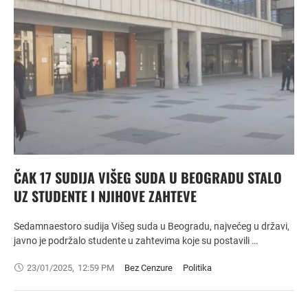
ČAK 17 SUDIJA VIŠEG SUDA U BEOGRADU STALO
UZ STUDENTE I NJIHOVE ZAHTEVE
Sedamnaestoro sudija Višeg suda u Beogradu, najvećeg u državi,
javno je podržalo studente u zahtevima koje su postavili …
23/01/2025
,
12:59 PM
Bez Cenzure
Politika