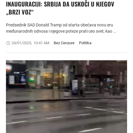
INAUGURACIJI: SRBIJA DA USKOČI U NJEGOV
„BRZI VOZ“
Predsednik SAD Donald Tramp od starta obećava novu eru
međunarodnih odnosa i njegove poteze prati ceo svet, kao …
24/01/2025
,
10:41 AM
Bez Cenzure
Politika