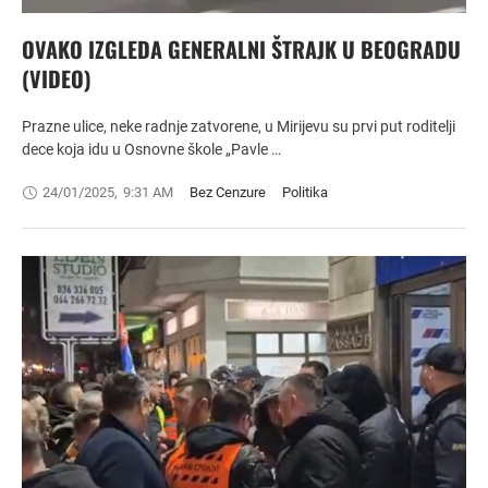
OVAKO IZGLEDA GENERALNI ŠTRAJK U BEOGRADU
(VIDEO)
Prazne ulice, neke radnje zatvorene, u Mirijevu su prvi put roditelji
dece koja idu u Osnovne škole „Pavle …
24/01/2025
,
9:31 AM
Bez Cenzure
Politika