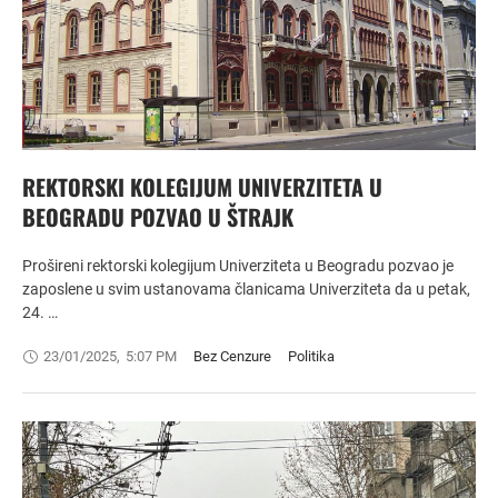
REKTORSKI KOLEGIJUM UNIVERZITETA U
BEOGRADU POZVAO U ŠTRAJK
Prošireni rektorski kolegijum Univerziteta u Beogradu pozvao je
zaposlene u svim ustanovama članicama Univerziteta da u petak,
24. …
23/01/2025
,
5:07 PM
Bez Cenzure
Politika