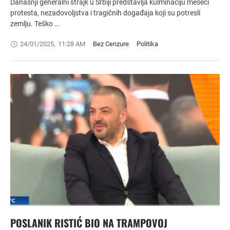
Današnji generalni štrajk u Srbiji predstavlja kulminaciju meseci
protesta, nezadovoljstva i tragičnih događaja koji su potresli
zemlju. Teško …
24/01/2025
,
11:28 AM
Bez Cenzure
Politika
POSLANIK RISTIĆ BIO NA TRAMPOVOJ