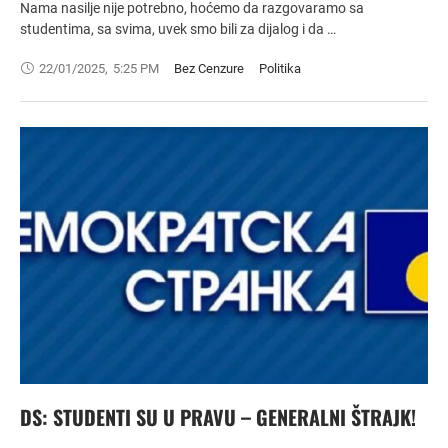
Nama nasilje nije potrebno, hoćemo da razgovaramo sa
studentima, sa svima, uvek smo bili za dijalog i da …
22/01/2025
,
5:25 PM
Bez Cenzure
Politika
DS: STUDENTI SU U PRAVU – GENERALNI ŠTRAJK!