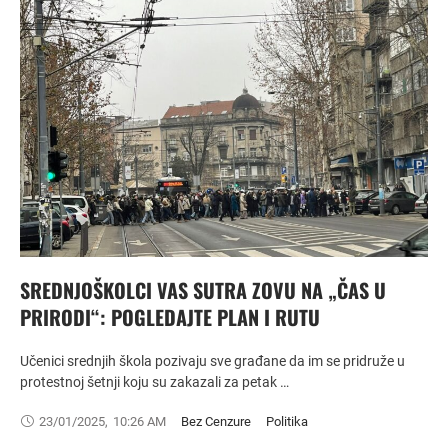
SREDNJOŠKOLCI VAS SUTRA ZOVU NA „ČAS U
PRIRODI“: POGLEDAJTE PLAN I RUTU
Učenici srednjih škola pozivaju sve građane da im se pridruže u
protestnoj šetnji koju su zakazali za petak …
23/01/2025
,
10:26 AM
Bez Cenzure
Politika