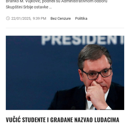
Branko M. Vujković, podneli su Administrativnom odboru
Skupštini Srbije ostavke …
22/01/2025
,
9:39 PM
Bez Cenzure
Politika
VUČIĆ STUDENTE I GRAĐANE NAZVAO LUDACIMA