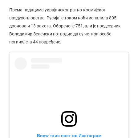
Према подацима украјинског ратно-космијског
ваздухопловства, Русија је током ноћи испалила 805
дронова и 13 ракета. Оборено је 751, али је председник
Володимир Зеленски потврдио да су четири особе
погинуле, а 44 повређене.
Виеw тхис пост он Инстаграм