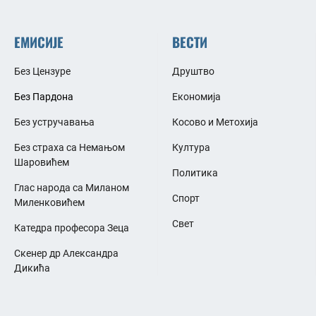
ЕМИСИЈЕ
ВЕСТИ
Без Цензуре
Друштво
Без Пардона
Економија
Без устручавања
Косово и Метохија
Без страха са Немањом
Култура
Шаровићем
Политика
Глас народа са Миланом
Спорт
Миленковићем
Свет
Катедра професора Зеца
Скенер др Александра
Дикића