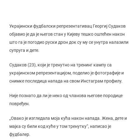
Украјински фудбалски репрезентативац Георгиј Судаков
објавио је да је његов стан у Кијеву тешко оштећен након
што га је погодио руски дрон док су му се унутра налазили
супруга и дете.
Судаков (23), који је тренутно на тренинг кампу са
украјинском репрезентацијом, поделио је фотографије и
снимке последица напада на свом Инстаграм профилу.
Није познато да ли је неко од чланова његове породице
повређен.
„Овако је изгледала моја кућа након напада. Жена, дете и
мајка су били код куће у том тренутку“, написао је
фудбалер.