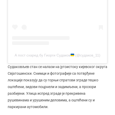
А пост схаред бy Гиорги Судаков
(@судаков_11)
Судаковљев стан се налази на југоистоку кијевског округа
Свјатошински. Снимци и фотографије са потврђене
локације показују да су горњи спратови зграде тешко
оштећени, зидови поцрнели и задимљени, а прозори
разбијени. Улица испред зграде је прекривена
рушевинама и урушеним деловима, а оштећени су и
паркирани аутомобили.