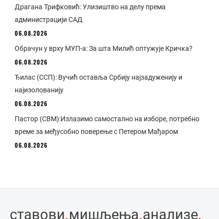
Драгана Трифковић: Улизиштво на делу према
администрацији САД
06.08.2026
Обрачун у врху МУП-а: За шта Милић оптужује Кричка?
06.08.2026
Ђилас (ССП): Вучић оставља Србију најзадуженију и
најизолованију
06.08.2026
Пастор (СВМ):Излазимо самостално на изборе, потребно
време за међусобно поверење с Петером Мађаром
06.08.2026
ставови
.
мишљења
.
анализе
.