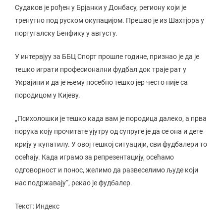
Судаков је рођен у Брјанки у Донбасу, региону који је
тренутно под руском окупацијом. Прешао је из Шахтјора у
португалску Бенфику у августу.
У интервјуу за ББЦ Спорт прошле године, признао је да је
тешко играти професионални фудбал док траје рат у
Украјини и да је њему посебно тешко јер често није са
породицом у Кијеву.
„Психолошки је тешко када вам је породица далеко, а прва
порука коју прочитате ујутру од супруге је да се она и дете
крију у купатилу. У овој тешкој ситуацији, сви фудбалери то
осећају. Када играмо за репрезентацију, осећамо
одговорност и понос, желимо да развеселимо људе који
нас подржавају“, рекао је фудбалер.
Текст: Индекс