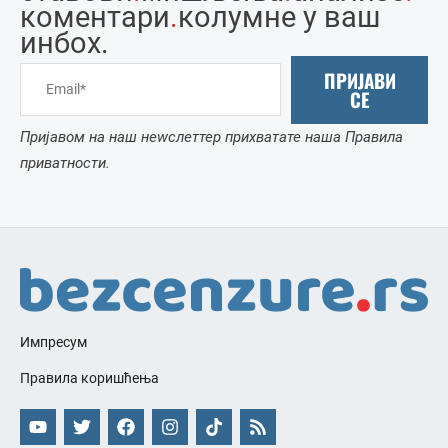
коментари
.
колумне у ваш
инбоx.
ПРИЈАВИ
СЕ
Пријавом на наш неwслеттер прихватате наша Правила
приватности.
Импресум
Правила коришћења