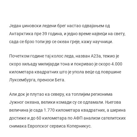
Један џиновски ледени брег настао одвајањем од
Антарктика пре 39 година, и једно време највец́и на свету,
сада се брзо топи јер се океан греје, кажу научници.
Почетком године тај колос леда, назван А23а, тежио је
скоро хиљаду милијарди тона и покривао је скоро 4.000
километара квадратних што је упола вец́е од површине
Луксембурга, преноси Бета.
Али док је плутао ка северу, ка топлијим регионима
Јужног океана, велики комади су се одламали. Његова
величина је сада 1.770 километара квадратних, а ширина
достиже и до 60 километара по АФП анализи сателитских
снимака Европског сервиса Коперникус.