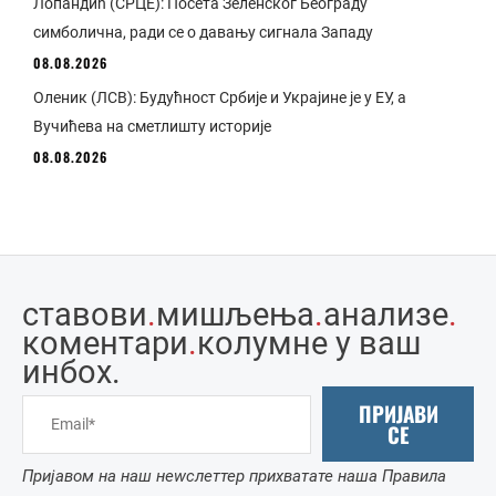
Лопандић (СРЦЕ): Посета Зеленског Београду
симболична, ради се о давању сигнала Западу
08.08.2026
Оленик (ЛСВ): Будућност Србије и Украјине је у ЕУ, а
Вучићева на сметлишту историје
08.08.2026
ставови
.
мишљења
.
анализе
.
коментари
.
колумне у ваш
инбоx.
ПРИЈАВИ
СЕ
Пријавом на наш неwслеттер прихватате наша Правила