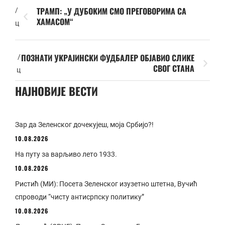
ТРАМП: „У ДУБОКИМ СМО ПРЕГОВОРИМА СА
/
ХАМАСОМ“
ц
ПОЗНАТИ УКРАЈИНСКИ ФУДБАЛЕР ОБЈАВИО СЛИКЕ
/
СВОГ СТАНА
ц
НАЈНОВИЈЕ ВЕСТИ
Зар да Зеленског дочекујеш, моја Србијо?!
10.08.2026
На путу за варљиво лето 1933.
10.08.2026
Ристић (МИ): Посета Зеленског изузетно штетна, Вучић
спроводи “чисту антисрпску политику”
10.08.2026