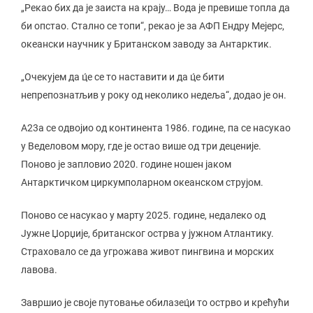
„Рекао бих да је заиста на крају… Вода је превише топла да
би опстао. Стално се топи“, рекао је за АФП Ендру Мејерс,
океански научник у Британском заводу за Антарктик.
„Очекујем да ц́е се то наставити и да ц́е бити
непрепознатљив у року од неколико недеља“, додао је он.
А23а се одвојио од континента 1986. године, па се насукао
у Веделовом мору, где је остао више од три деценије.
Поново је запловио 2020. године ношен јаком
Антарктичком циркумполарном океанском струјом.
Поново се насукао у марту 2025. године, недалеко од
Јужне Џорџије, британског острва у јужном Атлантику.
Страховало се да угрожава живот пингвина и морских
лавова.
Завршио је своје путовање обилазец́и то острво и крећући