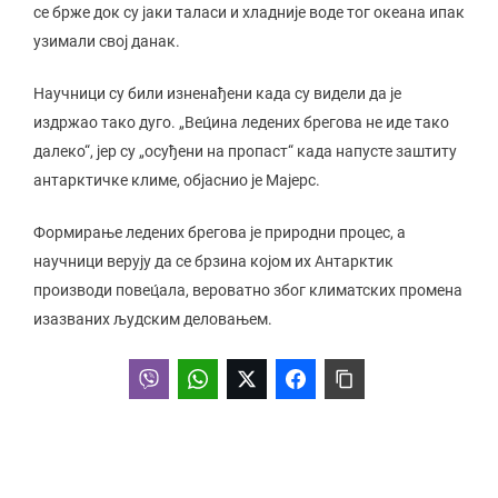
се брже док су јаки таласи и хладније воде тог океана ипак
узимали свој данак.
Научници су били изненађени када су видели да је
издржао тако дуго. „Вец́ина ледених брегова не иде тако
далеко“, јер су „осуђени на пропаст“ када напусте заштиту
антарктичке климе, објаснио је Мајерс.
Формирање ледених брегова је природни процес, а
научници верују да се брзина којом их Антарктик
производи повец́ала, вероватно због климатских промена
изазваних људским деловањем.